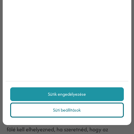
4. A fontos részeket helyezd a hajtás fölé
A „hajtás fölötti” rész egy weboldal azon részét
jelenti, amit a felhasználó anélkül láthat, hogy
lejjebb kellene görgetnie. Ez a kifejezés az újságok
korából származik – az újságok címlapján mindig
hatalmas betűkkel jelölték a legfontosabb sztorit,
ez a rész pedig a hajtás felett helyezkedett el, hogy
az emberek már az újságos standokon is láthassák
őket. Ha többet akartak olvasni, akkor szét kellett
Sütik engedélyezése
hajtaniuk az újságot.
Süti beállítások
Ugyan ez a trend a digitális világba is átlépett:
landing oldalad legfontosabb elemeit a hajtás
fölé kell elhelyezned, ha szeretnéd, hogy az