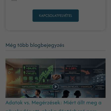
KAPCSOLATFELVÉTEL
Még több blogbejegyzés
Adatok vs. Megérzések: Miért állt meg a