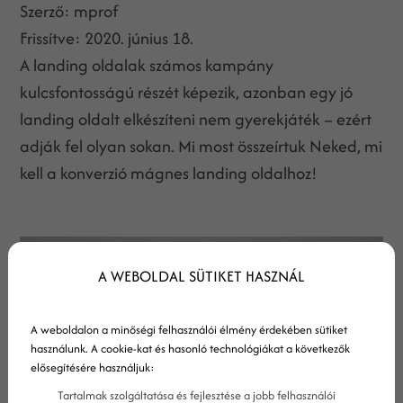
Szerző:
mprof
Frissítve:
2020. június 18.
A landing oldalak számos kampány
kulcsfontosságú részét képezik, azonban egy jó
landing oldalt elkészíteni nem gyerekjáték – ezért
adják fel olyan sokan. Mi most összeírtuk Neked, mi
kell a konverzió mágnes landing oldalhoz!
A WEBOLDAL SÜTIKET HASZNÁL
A weboldalon a minőségi felhasználói élmény érdekében sütiket
használunk. A cookie-kat és hasonló technológiákat a következők
elősegítésére használjuk:
Tartalmak szolgáltatása és fejlesztése a jobb felhasználói