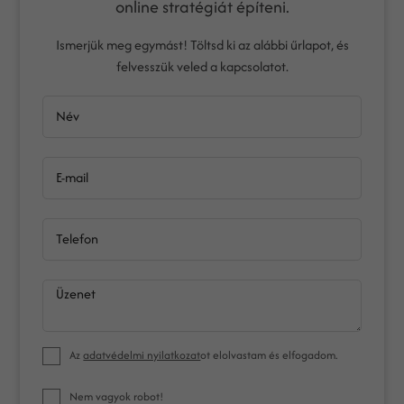
online stratégiát építeni.
Ismerjük meg egymást! Töltsd ki az alábbi űrlapot, és
felvesszük veled a kapcsolatot.
Név
E-mail
Telefon
Üzenet
Az
adatvédelmi nyilatkozat
ot elolvastam és elfogadom.
Nem vagyok robot!