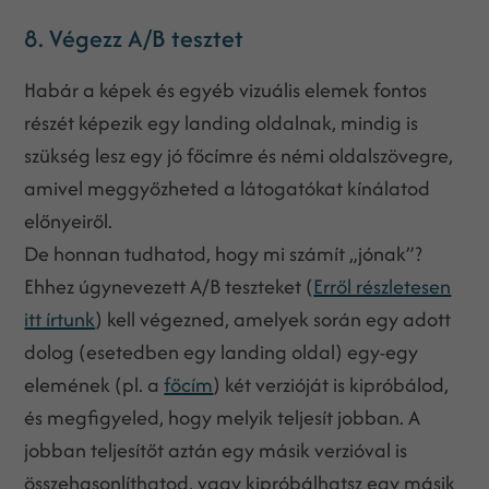
8. Végezz A/B tesztet
Habár a képek és egyéb vizuális elemek fontos
részét képezik egy landing oldalnak, mindig is
szükség lesz egy jó főcímre és némi oldalszövegre,
amivel meggyőzheted a látogatókat kínálatod
előnyeiről.
De honnan tudhatod, hogy mi számít „jónak”?
Ehhez úgynevezett A/B teszteket (
Erről részletesen
itt írtunk
) kell végezned, amelyek során egy adott
dolog (esetedben egy landing oldal) egy-egy
elemének (pl. a
főcím
) két verzióját is kipróbálod,
és megfigyeled, hogy melyik teljesít jobban. A
jobban teljesítőt aztán egy másik verzióval is
összehasonlíthatod, vagy kipróbálhatsz egy másik