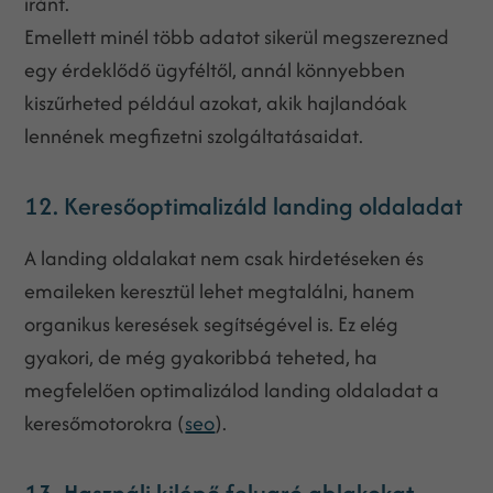
iránt.
Emellett minél több adatot sikerül megszerezned
egy érdeklődő ügyféltől, annál könnyebben
kiszűrheted például azokat, akik hajlandóak
lennének megfizetni szolgáltatásaidat.
12. Keresőoptimalizáld landing oldaladat
A landing oldalakat nem csak hirdetéseken és
emaileken keresztül lehet megtalálni, hanem
organikus keresések segítségével is. Ez elég
gyakori, de még gyakoribbá teheted, ha
megfelelően optimalizálod landing oldaladat a
keresőmotorokra (
seo
).
13. Használj kilépő felugró ablakokat