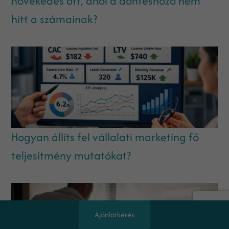
növekedés ott, ahol a döntéshozó nem
hitt a számainak?
Hogyan állíts fel vállalati marketing fő
teljesítmény mutatókat?
Ajánlatkérés