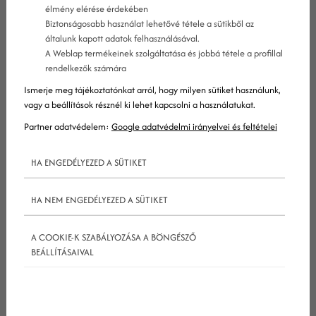
élmény elérése érdekében
Biztonságosabb használat lehetővé tétele a sütikből az
általunk kapott adatok felhasználásával.
A Weblap termékeinek szolgáltatása és jobbá tétele a profillal
Jó landing oldalt készíteni elegendő releváns adat
rendelkezők számára
nélkül lehetetlen. Ezen adatok egy részét az adja,
Ismerje meg tájékoztatónkat arról, hogy milyen sütiket használunk,
amit már eddig is tudsz közönségedről, míg a
vagy a beállítások résznél ki lehet kapcsolni a használatukat.
másik (és éppen olyan fontos) rész a webhelyedre
Partner adatvédelem:
Google adatvédelmi irányelvei és feltételei
látogató felhasználóktól érkezik majd. Ezekből az
HA ENGEDÉLYEZED A SÜTIKET
adatokból kell kikövetkeztetned, hogy mely
lépésekre lesz szükséged, ha új ügyfeleket
HA NEM ENGEDÉLYEZED A SÜTIKET
szeretnél megragadni.
A következőkben egy részletes útmutatót kínálunk
A COOKIE-K SZABÁLYOZÁSA A BÖNGÉSZŐ
egy hatékony, sikeres
landing oldal
elkészítéséhez,
BEÁLLÍTÁSAIVAL
de ne feledd – ezeket mind a saját helyzetedhez
(és begyűjtött adataidhoz) igazítottan kell majd
alkalmaznod!