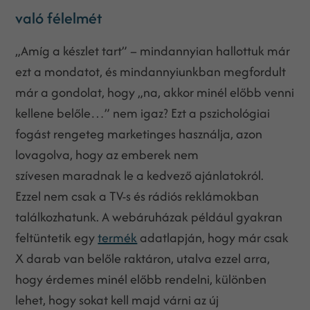
való félelmét
„Amíg a készlet tart” – mindannyian hallottuk már
ezt a mondatot, és mindannyiunkban megfordult
már a gondolat, hogy „na, akkor minél előbb venni
kellene belőle…” nem igaz? Ezt a pszichológiai
fogást rengeteg marketinges használja, azon
lovagolva, hogy az emberek nem
szívesen maradnak le a kedvező ajánlatokról.
Ezzel nem csak a TV-s és rádiós reklámokban
találkozhatunk. A webáruházak például gyakran
feltüntetik egy
termék
adatlapján, hogy már csak
X darab van belőle raktáron, utalva ezzel arra,
hogy érdemes minél előbb rendelni, különben
lehet, hogy sokat kell majd várni az új