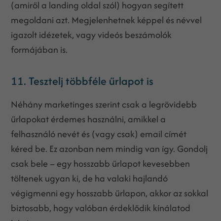
(amiről a landing oldal szól) hogyan segített
megoldani azt. Megjelenhetnek képpel és névvel
igazolt idézetek, vagy videós beszámolók
formájában is.
11. Tesztelj többféle űrlapot is
Néhány marketinges szerint csak a legrövidebb
űrlapokat érdemes használni, amikkel a
felhasználó nevét és (vagy csak) email címét
kéred be. Ez azonban nem mindig van így. Gondolj
csak bele – egy hosszabb űrlapot kevesebben
töltenek ugyan ki, de ha valaki hajlandó
végigmenni egy hosszabb űrlapon, akkor az sokkal
biztosabb, hogy valóban érdeklődik kínálatod