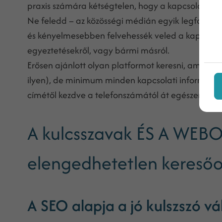
praxis számára kétségtelen, hogy a kapcsolati i
Ne feledd – az közösségi médián egyik legfontos
és kényelmesebben felvehessék veled a kapcsolatot
egyeztetésekről, vagy bármi másról.
Erősen ajánlott olyan platformot keresni, ami le
ilyen), de minimum minden kapcsolati információt 
címétől kezdve a telefonszámától át egészen az
e
A kulcsszavak ÉS A WEBO
elengedhetetlen keresőo
A SEO alapja a jó kulszszó vá