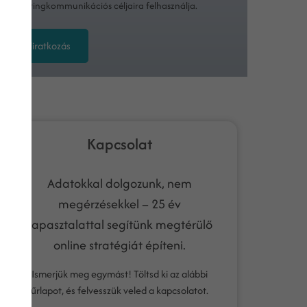
marketingkommunikációs céljaira felhasználja.
Feliratkozás
Kapcsolat
Adatokkal dolgozunk, nem
megérzésekkel – 25 év
tapasztalattal segítünk megtérülő
online stratégiát építeni.
Ismerjük meg egymást! Töltsd ki az alábbi
űrlapot, és felvesszük veled a kapcsolatot.