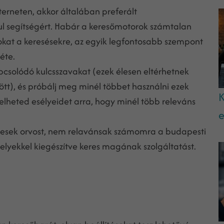
terneten, akkor általában preferált
dul segítségért. Habár a keresőmotorok számtalan
okat a keresésekre, az egyik legfontosabb szempont
léte.
apcsolódó kulcsszavakat (ezek élesen eltérhetnek
tt), és próbálj meg minél többet használni ezek
K
elheted esélyeidet arra, hogy minél több releváns
e
keresek orvost, nem relavánsak számomra a budapesti
helyekkel kiegészítve keres magának szolgáltatást.