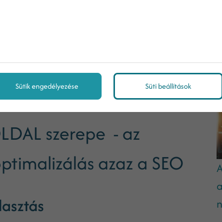
nformációk elérhetősége a legfontosabb szempont.
abb célod az, hogy a páciensek minél egyszerűbben
, legyen szó itt kérdésekről, időpont-
M
hetőséget kínál mindezekre (a Facebook például
el kell hogy tudj helyezni profilodon a rendelő
Sütik engedélyezése
Süti beállítások
mail
címig.
LDAL szerepe - az
ptimalizálás azaz a SEO
A
a
lasztás
n