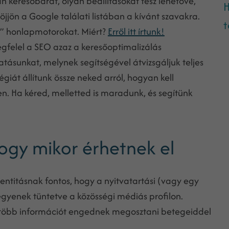
 keresőbarát, olyan beállításokat tesz lehetővé,
H
öjjön a Google találati listában a kívánt szavakra.
t
s” honlapmotorokat. Miért?
Erről itt írtunk!
elel a SEO azaz a keresőoptimalizálás
tatásunkat, melynek segítségével átvizsgáljuk teljes
giát állítunk össze neked arról, hogyan kell
n. Ha kéred, melletted is maradunk, és segítünk
ogy mikor érhetnek el
entitásnak fontos, hogy a nyitvatartási (vagy egy
egyenek tüntetve a közösségi médiás profilon.
l több információt engednek megosztani betegeiddel
.