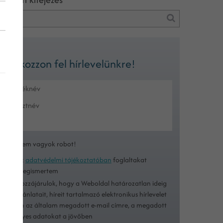
Iratkozzon fel hírlevelünkre!
Nem vagyok robot!
Az
adatvédelmi tájékoztatóban
foglaltakat
megismertem
Hozzájárulok, hogy a Weboldal határozatlan ideig
ajánlatait, híreit tartalmazó elektronikus hírlevelet
küldjön az általam megadott e-mail címre, a megadott
személyes adatokat a jövőben