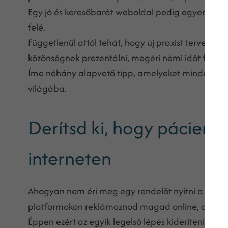
Egy jó és keresőbarát weboldal pedig egyenes út 
felé.
Függetlenül attól tehát, hogy új praxist tervezel
közönségnek prezentálni, megéri némi időt fordít
Íme néhány alapvető tipp, amelyeket mindenké
világába.
Derítsd ki, hogy páciense
interneten
Ahogyan nem éri meg egy rendelőt nyitni a semmi
platformokon reklámoznod magad online, ahol pá
Éppen ezért az egyik legelső lépés kideríteni, ho