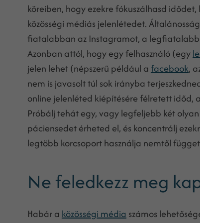
köreiben, hogy ezekre fókuszálhasd idődet, költsé
közösségi médiás jelenlétedet. Általánosságban 
fiatalabban az Instagramot, a legfiatalabbak p
Azonban attól, hogy egy felhasználó (egy
lehetsé
jelen lehet (népszerű például a
facebook
, az
inst
nem is javasolt túl sok irányba terjeszkedned egys
online jelenléted kiépítésére félretett időd, ann
Próbálj tehát egy, vagy legfeljebb két olyan plat
páciensedet érheted el, és koncentrálj ezekre! A
f
legtöbb korcsoport használja nemtől függetlenül.
Ne feledkezz meg kapcso
Habár a
közösségi média
számos lehetőséget ad a