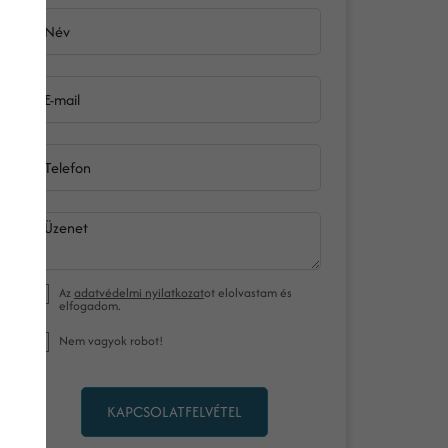
Név
E-mail
Telefon
Üzenet
Az
adatvédelmi nyilatkozat
ot elolvastam és
elfogadom.
Nem vagyok robot!
KAPCSOLATFELVÉTEL