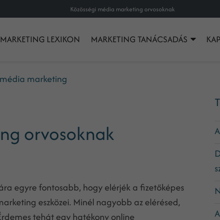
Közösségi média marketing orvosoknak
MARKETING LEXIKON
MARKETING TANÁCSADÁS
KA
 média marketing
T
ing orvosoknak
A
D
s
a egyre fontosabb, hogy elérjék a fizetőképes
N
marketing eszközei. Minél nagyobb az elérésed,
A
Érdemes tehát egy hatékony online