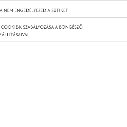
A NEM ENGEDÉLYEZED A SÜTIKET
 COOKIE-K SZABÁLYOZÁSA A BÖNGÉSZŐ
EÁLLÍTÁSAIVAL
marketing
án tölti szabadidejét. A különböző online platformok
inglehetőségeket nyújtanak azoknak, akik nem
 sokat tehet annak érdekében, hogy az emberek
össégi média
továbbá remek platformot biztosít a
telre, és persze márkád digitális népszerűsítésére is.