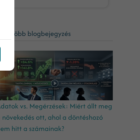
ég több blogbejegyzés
datok vs. Megérzések: Miért állt meg
 növekedés ott, ahol a döntéshozó
em hitt a számainak?