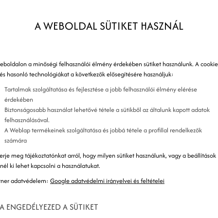
e
S
A WEBOLDAL SÜTIKET HASZNÁL
eboldalon a minőségi felhasználói élmény érdekében sütiket használunk. A cookie
T
 és hasonló technológiákat a következők elősegítésére használjuk:
Tartalmak szolgáltatása és fejlesztése a jobb felhasználói élmény elérése
M
érdekében
Biztonságosabb használat lehetővé tétele a sütikből az általunk kapott adatok
K
felhasználásával.
A Weblap termékeinek szolgáltatása és jobbá tétele a profillal rendelkezők
E
számára
k
erje meg tájékoztatónkat arról, hogy milyen sütiket használunk, vagy a beállítások
znél ki lehet kapcsolni a használatukat.
tner adatvédelem:
Google adatvédelmi irányelvei és feltételei
K
A ENGEDÉLYEZED A SÜTIKET
K