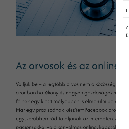
H
A
B
Az orvosok és az online 
Valljuk be – a legtöbb orvos nem a közösségi médi
azonban hatékony és nagyon gazdaságos market
félnek egy kicsit mélyebben is elmerülni bennük.
Már egy praxisodnak készített Facebook profil is
egyszerűbben rád találjanak az interneten. A
köz
páciensekkel való kényelmes online, kapcsolatfelvé