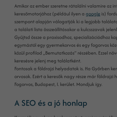
Amikor az ember szeretne rátalálni valamire az in
keresőmotorjához (például ilyen a
google
is) for
szempont alapján válogatják ki a legjobb találat
a találati lista összeállításakor a kulcsszavak jelen
Gyűjtsd össze a praxisodhoz, specializációdhoz k
egymástól egy gyermekorvos és egy fogorvos közö
közül profilod „Bemutatkozás” részében. Ezzel növ
keresésre jelenj meg találatként.
Fontosak a földrajzi helyadatok is. Ha Győrben 
orvosok. Ezért a keresők nagy része már földrajzi 
Fogorvos, Budapest, I. kerület. Mondjuk így.
A SEO és a jó honlap