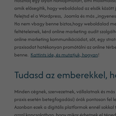
Használj egy olyan honlapmotort, ami maximálisan
amik elősegítik, hogy weboldalad az elsők között j
Felejtsd el a Wordpress, Joomla és más „ingyene
Ha nem vbagy benne biztos,hogy weboldalad megf
feltételeinek, kérd online marketing audit szolgál
online marketing kommunikációdat, sőt, egy straté
praxisodat hatékonyan promótálni az online térbe
benne.
Kattints ide, és mutatjuk, hogyan
!
Tudasd az emberekkel, h
Minden cégnek, szervezetnek, vállalatnak és más 
praxis esetén betegfogadási) órák pontosan fel l
Azonban ezek a digitális platformok ennél sokka
azzal kapcsolatban, hogy mikor érhetnek el téged