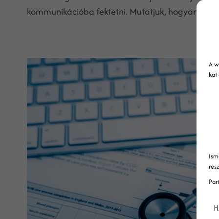
kommunikációba fektetni. Mutatjuk, hogyan!
A w
kat
Ism
rés
Par
H