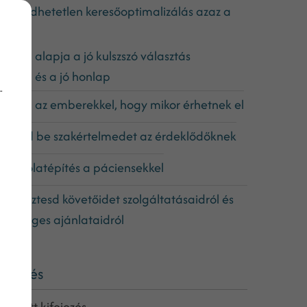
lengedhetetlen keresőoptimalizálás azaz a
EO
A SEO alapja a jó kulszszó választás
A SEO és a jó honlap
-
udasd az emberekkel, hogy mikor érhetnek el
utasd be szakértelmedet az érdeklődőknek
apcsolatépítés a páciensekkel
mlékeztesd követőidet szolgáltatásaidról és
ülönleges ajánlataidról
eresés
eresett kifejezés