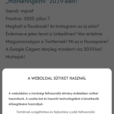
„marketingezni” 2019-ben?
Szerző:
mprof
Frissítve:
2020. július 7.
Meghalt a Facebook? Az Instagram az új sztár?
Érdemes-e jelen lenni a LinkedInen? Van értelme
Magyarországon a Twitternek? Mi az a Foursquare?
A Google Cégem tényleg mindent visz 2019-be?
Muttajuk!
A WEBOLDAL SÜTIKET HASZNÁL
A weboldalon a minőségi felhasználói élmény érdekében sütiket
használunk. A cookie-kat és hasonló technológiákat a következők
elősegítésére használjuk:
Tartalmak szolgáltatása és fejlesztése a jobb felhasználói