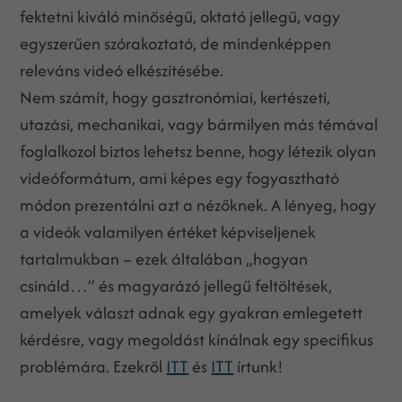
fektetni kiváló minőségű, oktató jellegű, vagy
egyszerűen szórakoztató, de mindenképpen
releváns videó elkészítésébe.
Nem számít, hogy gasztronómiai, kertészeti,
utazási, mechanikai, vagy bármilyen más témával
foglalkozol biztos lehetsz benne, hogy létezik olyan
videóformátum, ami képes egy fogyasztható
módon prezentálni azt a nézőknek. A lényeg, hogy
a videók valamilyen értéket képviseljenek
tartalmukban – ezek általában „hogyan
csináld…” és magyarázó jellegű feltöltések,
amelyek választ adnak egy gyakran emlegetett
kérdésre, vagy megoldást kínálnak egy specifikus
problémára. Ezekről
ITT
és
ITT
írtunk!