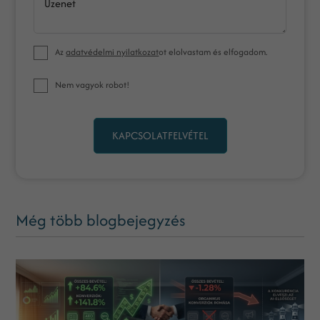
Üzenet
Az
adatvédelmi nyilatkozat
ot elolvastam és elfogadom.
Nem vagyok robot!
KAPCSOLATFELVÉTEL
Még több blogbejegyzés