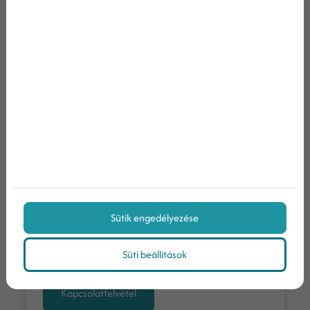
E-mail
Telefon
Üzenet
Az
adatvédelmi nyilatkozat
ot elolvastam és
elfogadom.
Sütik engedélyezése
Nem vagyok robot!
Süti beállítások
Kapcsolatfelvétel