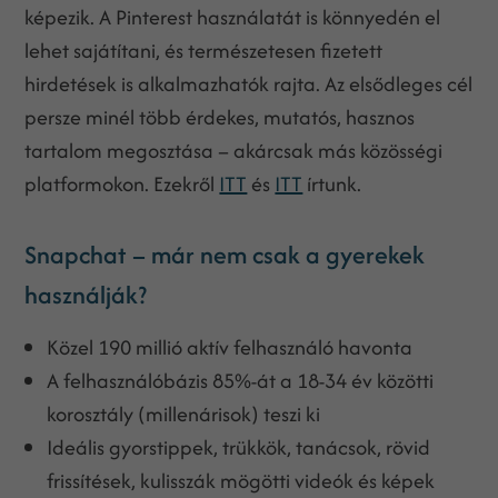
képezik. A Pinterest használatát is könnyedén el
lehet sajátítani, és természetesen fizetett
hirdetések is alkalmazhatók rajta. Az elsődleges cél
persze minél több érdekes, mutatós, hasznos
tartalom megosztása – akárcsak más közösségi
platformokon. Ezekről
ITT
és
ITT
írtunk.
Snapchat – már nem csak a gyerekek
használják?
Közel 190 millió aktív felhasználó havonta
A felhasználóbázis 85%-át a 18-34 év közötti
korosztály (millenárisok) teszi ki
Ideális gyorstippek, trükkök, tanácsok, rövid
frissítések, kulisszák mögötti videók és képek