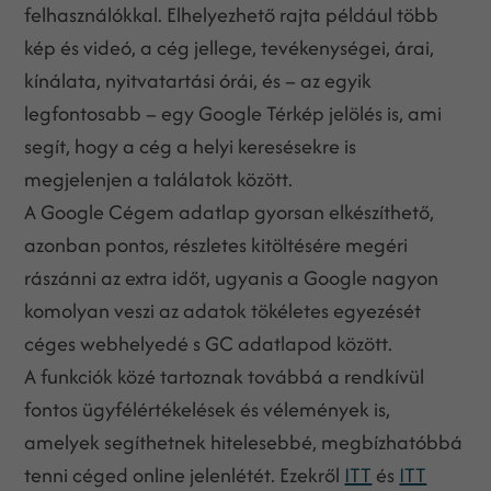
felhasználókkal. Elhelyezhető rajta például több
kép és videó, a cég jellege, tevékenységei, árai,
kínálata, nyitvatartási órái, és – az egyik
legfontosabb – egy Google Térkép jelölés is, ami
segít, hogy a cég a helyi keresésekre is
megjelenjen a találatok között.
A Google Cégem adatlap gyorsan elkészíthető,
azonban pontos, részletes kitöltésére megéri
rászánni az extra időt, ugyanis a Google nagyon
komolyan veszi az adatok tökéletes egyezését
céges webhelyedé s GC adatlapod között.
A funkciók közé tartoznak továbbá a rendkívül
fontos ügyfélértékelések és vélemények is,
amelyek segíthetnek hitelesebbé, megbízhatóbbá
tenni céged online jelenlétét. Ezekről
ITT
és
ITT