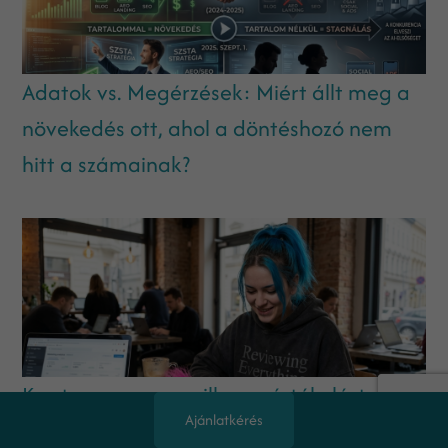
Adatok vs. Megérzések: Miért állt meg a
növekedés ott, ahol a döntéshozó nem
hitt a számainak?
Kaptam egy egycsillagos értékelést egy
Ajánlatkérés
trolltól. Ismerős?