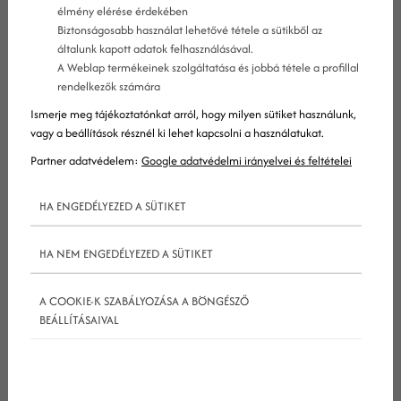
élmény elérése érdekében
Biztonságosabb használat lehetővé tétele a sütikből az
általunk kapott adatok felhasználásával.
A Weblap termékeinek szolgáltatása és jobbá tétele a profillal
rendelkezők számára
Ismerje meg tájékoztatónkat arról, hogy milyen sütiket használunk,
vagy a beállítások résznél ki lehet kapcsolni a használatukat.
Közösségi média marketing 2018
Partner adatvédelem:
Google adatvédelmi irányelvei és feltételei
HA ENGEDÉLYEZED A SÜTIKET
Tagadhatatlan tény, hogy a
közösségi média
életünk szinte minden területére behatolt. Azok a
HA NEM ENGEDÉLYEZED A SÜTIKET
népszerű platformok, amelyek egykor a
családtagok és barátok közötti kommunikáció
A COOKIE-K SZABÁLYOZÁSA A BÖNGÉSZŐ
célját szolgálták, ma már sokkal több szerepet
BEÁLLÍTÁSAIVAL
töltenek be hétköznapjainkban.
Ahogy az emberek egyre kezdtek áttérni a
hagyományos médiáról a közösségi környezetre,