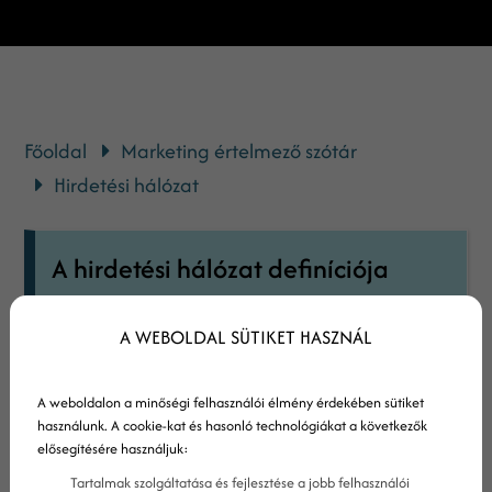
Főoldal
Marketing értelmező szótár
Hirdetési hálózat
A hirdetési hálózat definíciója
A hirdetési hálózatok olyan hálózatok,
A WEBOLDAL SÜTIKET HASZNÁL
amelyek összekötik egymással a hirdetni
vágyó cégeket, illetve azokat a kiadókat,
A weboldalon a minőségi felhasználói élmény érdekében sütiket
amelyek hirdetési felületeket értékesítenek
használunk. A cookie-kat és hasonló technológiákat a következők
elősegítésére használjuk:
ezen hirdetések elhelyezésére.
Tartalmak szolgáltatása és fejlesztése a jobb felhasználói