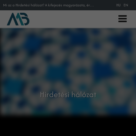
Mi az a Hirdetési hálózat? A kifejezés magyarázata, értelmezése,, Máté Balázs online marketing tanácsadó segítségével! Marketing
HU
EN
Hirdetési hálózat