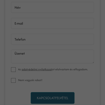
Név
E-mail
Telefon
Üzenet
Az
adatvédelmi nyilatkozat
ot elolvastam és elfogadom.
Nem vagyok robot!
KAPCSOLATFELVÉTEL