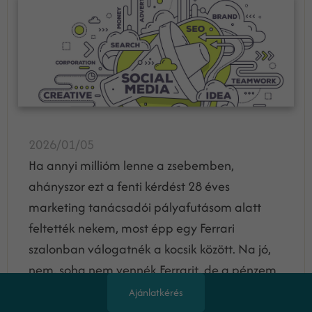
2026/01/05
Ha annyi millióm lenne a zsebemben,
ahányszor ezt a fenti kérdést 28 éves
marketing tanácsadói pályafutásom alatt
feltették nekem, most épp egy Ferrari
szalonban válogatnék a kocsik között. Na jó,
nem, soha nem vennék Ferrarit, de a pénzem
meglenne rá. De...
Ajánlatkérés