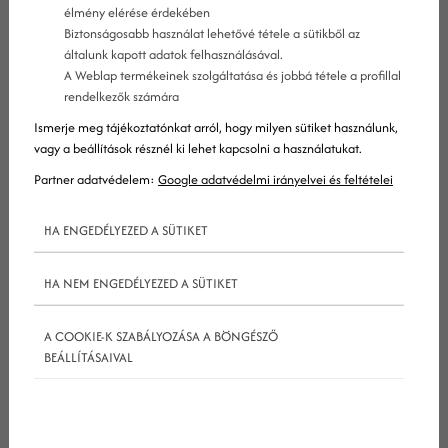
élmény elérése érdekében
A hirdetési hálózatok alapelve összegyűjteni a
Biztonságosabb használat lehetővé tétele a sütikből az
különböző hirdetési felületeket, és felkínálni azokat
általunk kapott adatok felhasználásával.
A Weblap termékeinek szolgáltatása és jobbá tétele a profillal
a hirdetőknek.
rendelkezők számára
Habár többféle médiumon is működhetnek
Ismerje meg tájékoztatónkat arról, hogy milyen sütiket használunk,
hirdetési hálózatok, a leggyakrabban az online
vagy a beállítások résznél ki lehet kapcsolni a használatukat.
hirdetési rendszerekre szokás használni őket, hiszen
Partner adatvédelem:
Google adatvédelmi irányelvei és feltételei
manapság a hirdetések, reklámok nagy része az
interneten helyezkedik el.
HA ENGEDÉLYEZED A SÜTIKET
Ha precízebbek szeretnénk lenni,
HA NEM ENGEDÉLYEZED A SÜTIKET
megkülönböztethetünk hagyományos és online
hirdetési hálózatokat. Ezek között a fő különbség
A COOKIE-K SZABÁLYOZÁSA A BÖNGÉSZŐ
az, hogy az online hirdetési hálózatok egy hirdetési
BEÁLLÍTÁSAIVAL
szerveren keresztül juttatják el a hirdetéseket a
nyilvánosság elé. Ez különleges eszközöket biztosít
a hirdetők számára, úgymint nyomkövetést, precíz