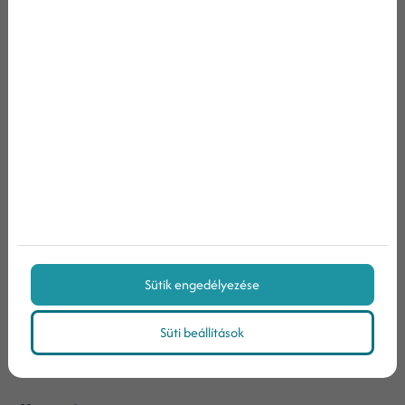
Gyakori kérdések
Mi az a hirdetési hálózat?
Mik a hirdetési hálózatok előnyei?
Mik a hirdetési hálózatok hátrányai?
Sütik engedélyezése
Süti beállítások