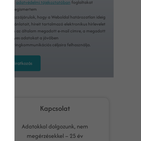
Az
adatvédelmi tájékoztatóban
foglaltakat
megismertem
Hozzájárulok, hogy a Weboldal határozatlan ideig
ajánlatait, híreit tartalmazó elektronikus hírlevelet
küldjön az általam megadott e-mail címre, a megadott
személyes adatokat a jövőben
marketingkommunikációs céljaira felhasználja.
Feliratkozás
Kapcsolat
Adatokkal dolgozunk, nem
megérzésekkel – 25 év