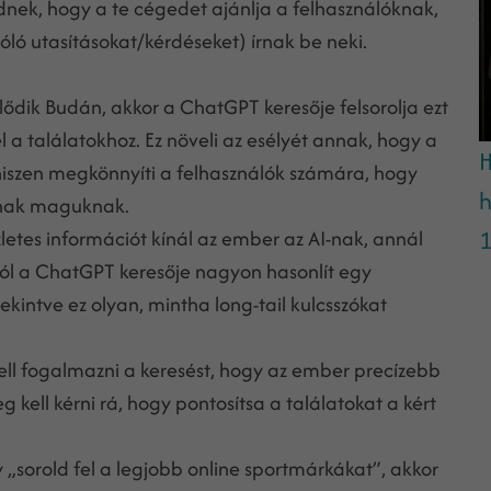
dnek, hogy a te cégedet ajánlja a felhasználóknak,
ló utasításokat/kérdéseket) írnak be neki.
lődik Budán, akkor a ChatGPT keresője felsorolja ezt
l a találatokhoz. Ez növeli az esélyét annak, hogy a
H
 hiszen megkönnyíti a felhasználók számára, hogy
h
janak maguknak.
1
zletes információt kínál az ember az AI-nak, annál
ból a ChatGPT keresője nagyon hasonlít egy
kintve ez olyan, mintha long-tail kulcsszókat
ell fogalmazni a keresést, hogy az ember precízebb
g kell kérni rá, hogy pontosítsa a találatokat a kért
 „sorold fel a legjobb online sportmárkákat”, akkor