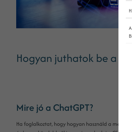
H
A
B
Hogyan juthatok be a Ch
Mire jó a ChatGPT?
Ha foglalkoztat, hogy hogyan használd a mesterség