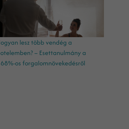
ogyan lesz több vendég a
otelemben? – Esettanulmány a
68%-os forgalomnövekedésről