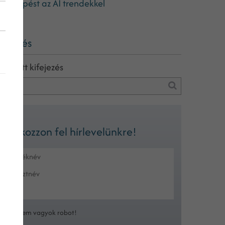
arts lépést az AI trendekkel
eresés
eresett kifejezés
Iratkozzon fel hírlevelünkre!
Nem vagyok robot!