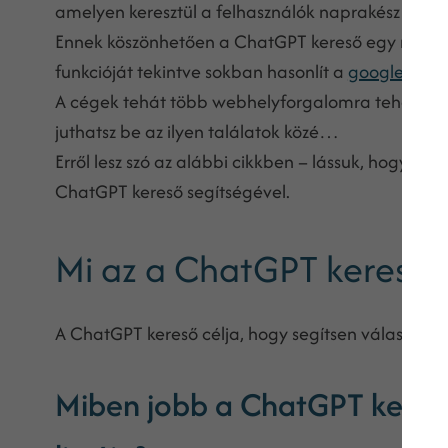
amelyen keresztül a felhasználók naprakész hírekr
Ennek köszönhetően a ChatGPT kereső egy nagysz
funkcióját tekintve sokban hasonlít a
google
-hoz:
A cégek tehát több webhelyforgalomra tehetnek sz
juthatsz be az ilyen találatok közé…
Erről lesz szó az alábbi cikkben – lássuk, hogy h
ChatGPT kereső segítségével.
Mi az a ChatGPT kereső?
A ChatGPT kereső célja, hogy segítsen válaszokat t
Miben jobb a ChatGPT keresőj