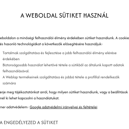
G
gine Optimization?
A WEBOLDAL SÜTIKET HASZNÁL
H
s
eboldalon a minőségi felhasználói élmény érdekében sütiket használunk. A cookie
 és hasonló technológiákat a következők elősegítésére használjuk:
H
Tartalmak szolgáltatása és fejlesztése a jobb felhasználói élmény elérése
k
érdekében
Biztonságosabb használat lehetővé tétele a sütikből az általunk kapott adatok
A
felhasználásával.
A Weblap termékeinek szolgáltatása és jobbá tétele a profillal rendelkezők
a
számára
S
erje meg tájékoztatónkat arról, hogy milyen sütiket használunk, vagy a beállítások
znél ki lehet kapcsolni a használatukat.
t
tner adatvédelem:
Google adatvédelmi irányelvei és feltételei
A ENGEDÉLYEZED A SÜTIKET