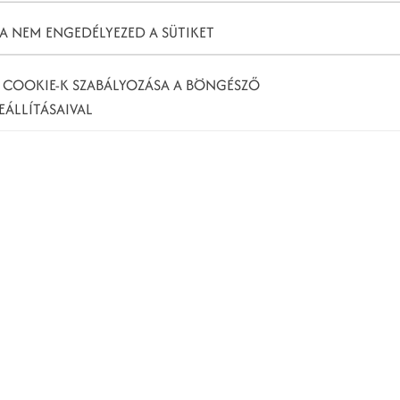
T
A NEM ENGEDÉLYEZED A SÜTIKET
K
 COOKIE-K SZABÁLYOZÁSA A BÖNGÉSZŐ
EÁLLÍTÁSAIVAL
K
atGPT találatai közé?
es intelligenciát az üzleti növekedéshez, akkor