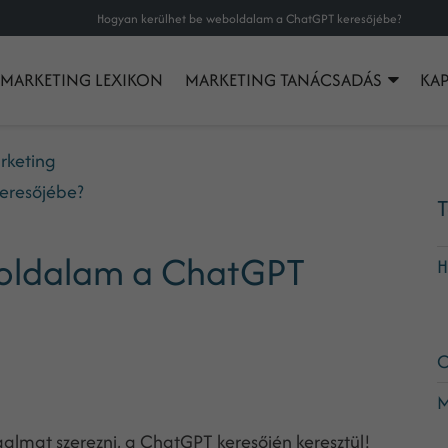
Hogyan kerülhet be weboldalam a ChatGPT keresőjébe?
MARKETING LEXIKON
MARKETING TANÁCSADÁS
KA
rketing
eresőjébe?
T
boldalam a ChatGPT
H
C
M
almat szerezni, a ChatGPT keresőjén keresztül!