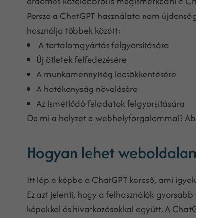
érdemes közelebbről is megismerkedni a ChatGPT
Persze a ChatGPT használata nem újdonság a cége
használja többek között:
A tartalomgyártás felgyorsítására
Új ötletek felfedezésére
A munkamennyiség lecsökkentésére
A hatékonyság növelésére
Az ismétlődő feladatok felgyorsítására
De mi a helyzet a webhelyforgalommal? Abban ho
Hogyan lehet weboldalamna
Itt lép a képbe a ChatGPT kereső, ami igyekszik h
Ez azt jelenti, hogy a felhasználók gyorsabb vála
képekkel és hivatkozásokkal együtt. A ChatGPT ker