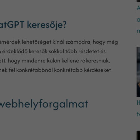
A
a
atGPT keresője?
n
 temérdek lehetőséget kínál számodra, hogy még
 érdeklődő keresők sokkal több részletet és
ett, hogy mindenre külön kellene rákeresniük,
etnek fel konkrétabbnál konkrétabb kérdéseket
 webhelyforgalmat
H
t