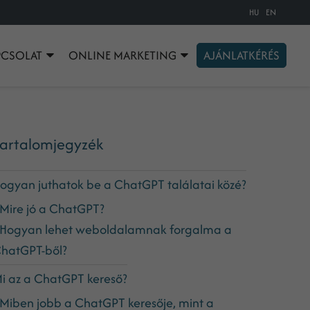
HU
EN
PCSOLAT
ONLINE MARKETING
AJÁNLATKÉRÉS
artalomjegyzék
ogyan juthatok be a ChatGPT találatai közé?
Mire jó a ChatGPT?
Hogyan lehet weboldalamnak forgalma a
hatGPT-ből?
i az a ChatGPT kereső?
Miben jobb a ChatGPT keresője, mint a