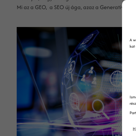
Mi az a GEO, a SEO új ága, azaz a Generative En
A w
kat
Ism
rés
Par
H