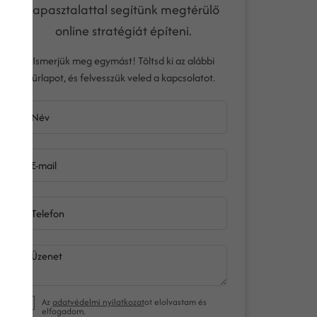
tapasztalattal segítünk megtérülő
online stratégiát építeni.
Ismerjük meg egymást! Töltsd ki az alábbi
űrlapot, és felvesszük veled a kapcsolatot.
Név
E-mail
Telefon
Üzenet
Az
adatvédelmi nyilatkozat
ot elolvastam és
elfogadom.