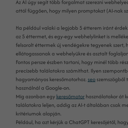
Az AI úgy segít több forgalmat szerezni webhelye
attól függően, hogy milyen promptokat (AI-nak szó
Ha például valaki a legjobb 5 étterem iránt érdek
az 5 éttermet, és egy-egy webhelylinket is melléke
felsorolt éttermek új vendégekre tegyenek szert,
ellátogassanak a webhelyükre és asztalt foglal
Fontos persze észben tartani, hogy minél több rés
precízebb találatokra számíthat. Ilyen szempont
hagyományos keresőmotorhoz.
seo
szemszögből te
használnál a Google-on.
Míg azonban egy
keresőmotor
használatakor át k
találatokra leljen, addig az AI-t általában csak me
kritériumok alapján.
Például, ha azt kérjük a ChatGPT keresőjétől, hogy