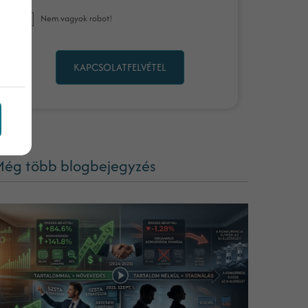
Nem vagyok robot!
KAPCSOLATFELVÉTEL
ég több blogbejegyzés