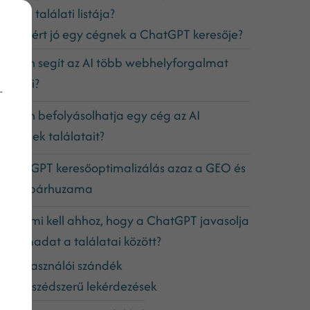
oogle találati listája?
De miért jó egy cégnek a ChatGPT keresője?
ogyan segít az AI több webhelyforgalmat
zerezni?
-
ogyan befolyásolhatja egy cég az AI
eresések találatait?
 ChatGPT keresőoptimalizálás azaz a GEO és
 SEO párhuzama
zóval mi kell ahhoz, hogy a ChatGPT javasolja
artalmadat a találatai között?
A felhasználói szándék
Párbeszédszerű lekérdezések