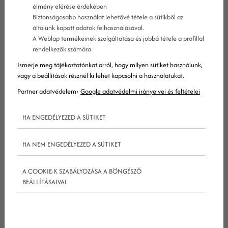
élmény elérése érdekében
Biztonságosabb használat lehetővé tétele a sütikből az
A 2017-es év több, mint a fele már elment, mire ezt
általunk kapott adatok felhasználásával.
A Weblap termékeinek szolgáltatása és jobbá tétele a profillal
a cikket írjuk. Látjuk, milyenek lettek a 2017-es év
rendelkezők számára
design trendjei. Ezek a trendek meghatározóak
Ismerje meg tájékoztatónkat arról, hogy milyen sütiket használunk,
mind a webdesign, mint az egyéb
marketing
vagy a beállítások résznél ki lehet kapcsolni a használatukat.
eszközök grafikai világában. A magyar
Partner adatvédelem:
Google adatvédelmi irányelvei és feltételei
honlapkészítő cégek gyakran sok évvel le vannak
HA ENGEDÉLYEZED A SÜTIKET
maradva a nemzetközi trendektől. Érdemes néha
körbe nézni a világban. Tegyük hát, nézzük, melyek
HA NEM ENGEDÉLYEZED A SÜTIKET
a 2017-es év legfontosabb design trendjei!
2017-ben visszatérünk a természetes gyökerekhez.
A COOKIE-K SZABÁLYOZÁSA A BÖNGÉSZŐ
Színek terén a Pantone adta meg az alaphangot:
BEÁLLÍTÁSAIVAL
a színekre specializálódott vállalat idén a
növényzet színét nevezte ki az év színének. A zöld
az új kezdeteket, frissességet és a környezetet