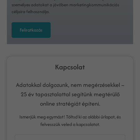
személyes adatokat a jövőben marketingkommunikációs
céljaira felhasználja.
Feliratkozás
Kapcsolat
Adatokkal dolgozunk, nem megérzésekkel –
25 év tapasztalattal segítünk megtérülő
online stratégiát építeni.
Ismerjük meg egymást! Töltsd ki az alábbi űrlapot, és
felvesszük veled a kapcsolatot.