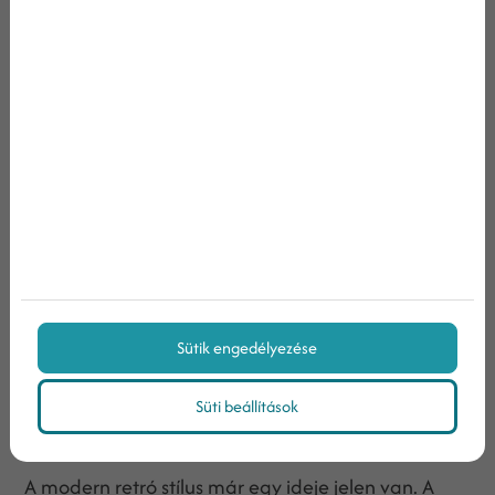
A skandináv designból merítő ultra minimális
tipográfia és elrendezések tehát idén is a
nyertesek között vannak, az ebben a stílusban
működő márkák pedig elegánsnak és
kifinomultnak mutathatják magukat. Azoknak,
akik egy kis színt is szeretnének belevinni
minimalista stílusukba, elég csak egy enyhe fémes
árnyalatot alkalmazniuk, és azt is szigorúan
Sütik engedélyezése
egyszerű, visszafogott módon.
Süti beállítások
Modern retró
A modern retró stílus már egy ideje jelen van. A