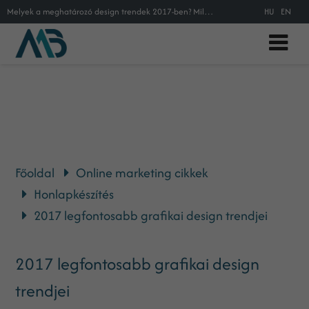
Melyek a meghatározó design trendek 2017-ben? Milyen színeket, formavilágot válassz marketing anyagaidnak, honlapodnak? Nemzetkö
HU
EN
Főoldal
Online marketing cikkek
Honlapkészítés
2017 legfontosabb grafikai design trendjei
2017 legfontosabb grafikai design
trendjei