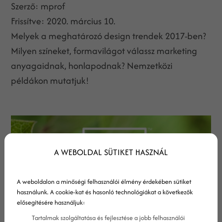
Szerző:
mprof
Frissítve:
2020. március 10.
Melyek a meghatározó design trendek 2017-ben?
Milyen színeket, formavilágot válassz marketing
anyagaidnak, honlapodnak? Nemzetközi
példákon mutatjuk!
A WEBOLDAL SÜTIKET HASZNÁL
A weboldalon a minőségi felhasználói élmény érdekében sütiket
használunk. A cookie-kat és hasonló technológiákat a következők
elősegítésére használjuk:
Tartalmak szolgáltatása és fejlesztése a jobb felhasználói