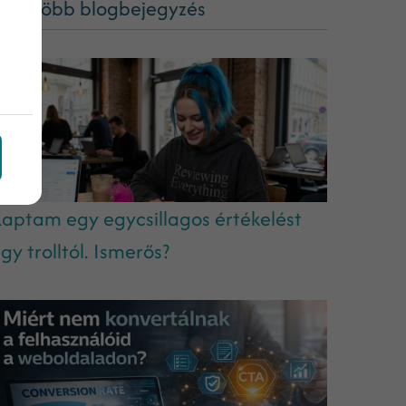
ég több blogbejegyzés
aptam egy egycsillagos értékelést
gy trolltól. Ismerős?