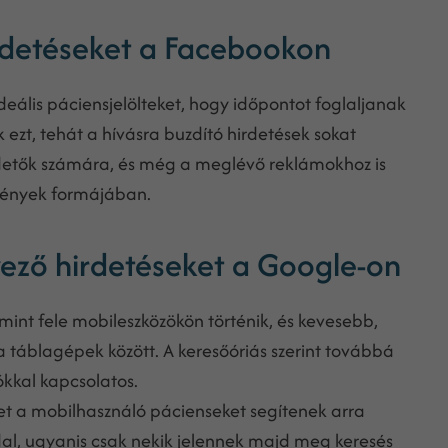
irdetéseket a Facebookon
ideális páciensjelölteket, hogy időpontot foglaljanak
k ezt, tehát a hívásra buzdító hirdetések sokat
irdetők számára, és még a meglévő reklámokhoz is
tmények formájában.
yező hirdetéseket a Google-on
mint fele mobileszközökön történik, és kevesebb,
 a táblagépek között. A keresőóriás szerint továbbá
kkal kapcsolatos.
t a mobilhasználó pácienseket segítenek arra
dal, ugyanis csak nekik jelennek majd meg keresés