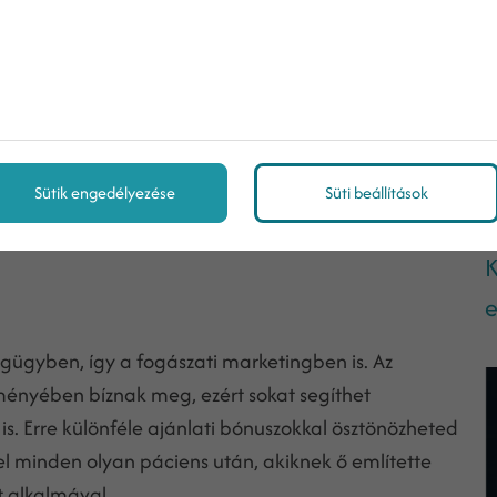
M
ell, hogy működjön – tedd lehetővé pácienseid
 emailen keresztül. Amikor egy páciens felkeres
ehetséges időponttal, amiből az illető választhat
ímeit is rendszeresen összegyűjtsd, hogy ezeken
Sütik engedélyezése
Süti beállítások
os üzeneteket küldhess nekik.
K
e
gügyben, így a fogászati marketingben is. Az
ényében bíznak meg, ezért sokat segíthet
s. Erre különféle ajánlati bónuszokkal ösztönözheted
l minden olyan páciens után, akiknek ő említette
t alkalmával.