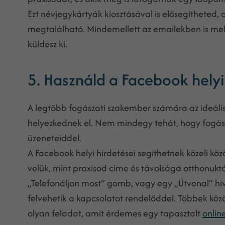
Ezt névjegykártyák kiosztásával is elősegítheted,
megtalálható. Mindemellett az emailekben is me
küldesz ki.
5. Használd a Facebook helyi
A legtöbb fogászati szakember számára az ideáli
helyezkednek el. Nem mindegy tehát, hogy fogász
üzeneteiddel.
A Facebook helyi hirdetései segíthetnek közeli kö
velük, mint praxisod címe és távolsága otthonuktó
„Telefonáljon most” gomb, vagy egy „Útvonal” hi
felvehetik a kapcsolatot rendelőddel. Többek köz
olyan feladat, amit érdemes egy tapasztalt
onlin