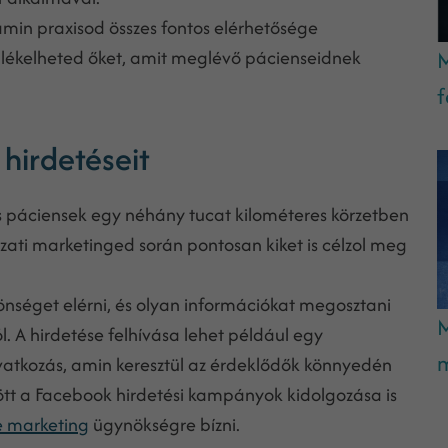
 amin praxisod összes fontos elérhetősége
llékelheted őket, amit meglévő pácienseidnek
M
f
 hirdetéseit
s páciensek egy néhány tucat kilométeres körzetben
ati marketinged során pontosan kiket is célzol meg
zönséget elérni, és olyan információkat megosztani
M
l. A hirdetése felhívása lehet például egy
m
vatkozás, amin keresztül az érdeklődők könnyedén
ött a Facebook hirdetési kampányok kidolgozása is
e marketing
ügynökségre bízni.