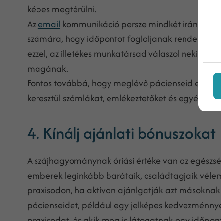
képes megtérülni.
Az
email
kommunikáció persze mindkét irányban k
számára, hogy időpontot foglaljanak rendelődben
ezzel, az illetékes munkatársad válaszol neki 2-3 l
magának.
Fontos továbbá, hogy meglévő pácienseid email c
keresztül számlákat, emlékeztetőket és egyéb font
4. Kínálj ajánlati bónuszokat
A szájhagyománynak óriási értéke van az egészsé
emberek leginkább barátaik, családtagjaik vélem
praxisodon, ha aktívan ajánlgatják azt másoknak i
pácienseidet, például egy jelképes kedvezménnye
praxisodat, és akik meg is látogatnak egy időpon