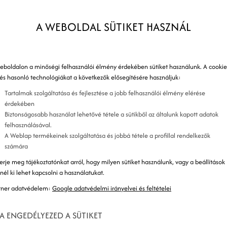
F
 pácienseket vonzhassanak praxisukhoz. Na persze,
A WEBOLDAL SÜTIKET HASZNÁL
 fajta önreklám nem is tartozik a prioritásaik közé.
a
nek, hogy egy összetett, komplett
oglalkozni – és rövidesen fel is adják a próbálkozást.
eboldalon a minőségi felhasználói élmény érdekében sütiket használunk. A cookie
c
ztunk meg a sikeres fogászati marketinghez, a
 és hasonló technológiákat a következők elősegítésére használjuk:
egítségét kérni, amelynek már többéves
Tartalmak szolgáltatása és fejlesztése a jobb felhasználói élmény elérése
 jó ügynökség nem csak hatékonyan vállalja magára
érdekében
s
Biztonságosabb használat lehetővé tétele a sütikből az általunk kapott adatok
ámodra, hogy pácienseiddel és hivatásoddal
felhasználásával.
A Weblap termékeinek szolgáltatása és jobbá tétele a profillal rendelkezők
számára
marketinghez!
K
erje meg tájékoztatónkat arról, hogy milyen sütiket használunk, vagy a beállítások
znél ki lehet kapcsolni a használatukat.
K
tner adatvédelem:
Google adatvédelmi irányelvei és feltételei
A ENGEDÉLYEZED A SÜTIKET