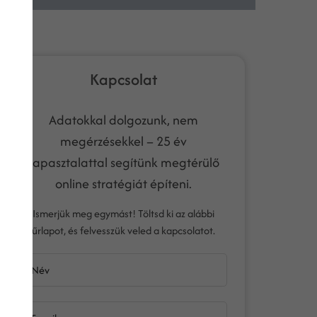
Kapcsolat
Adatokkal dolgozunk, nem
megérzésekkel – 25 év
tapasztalattal segítünk megtérülő
online stratégiát építeni.
Ismerjük meg egymást! Töltsd ki az alábbi
űrlapot, és felvesszük veled a kapcsolatot.
Név