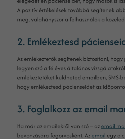
elégedetlen pácienseidet, hogy mások is lássák, s
A pozitív értékelések továbbá segítenek abban is, 
meg, valahányszor a felhasználók a közeledben 
2. Emlékeztesd pácienseidet
Az emlékeztetők segítenek biztosítani, hogy pácie
legyen szó a féléves általános vizsgálatokról, vag
emlékeztetőket küldheted emailben, SMS-ben, vag
hogy emlékeztesd pácienseidet az időpontokról.
3. Foglalkozz az email marke
Ha már az emailekről van szó – az
email marketi
bevonzására fogorvosként. Az
email
egy olcsó fog