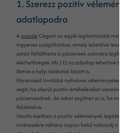
1. Szerezz pozitív vélemény
adatlapodra
A
google
Cégem az egyik legfontosabb marketing
ingyenes szolgáltatása, amely lehetővé teszi, ho
aztán feltölthetsz a páciensek számára legfonto
elérhetőségek stb.) Ez az adatlap lehetővé teszi
illetve a helyi találatok között is.
Pácienseid továbbá nyilvános véleményeket írhatna
segít, ha sikerül pozitív értékeléseket szerezned. E
pácienseidnek, de sokat segíthet az is, ha megké
felületekre.
Ideális esetben a pozitív vélemények legalább 9:1
midnezekre néhány napon belül válaszolj is Google