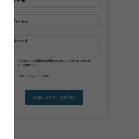
E-mail
Telefon
Üzenet
Az
adatvédelmi nyilatkozat
ot elolvastam és
elfogadom.
Nem vagyok robot!
KAPCSOLATFELVÉTEL