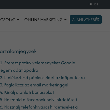
HU
EN
PCSOLAT
ONLINE MARKETING
AJÁNLATKÉRÉS
artalomjegyzék
1. Szerezz pozitív véleményeket Google
égem adatlapodra
2. Emlékeztesd pácienseidet az időpontokra
3. Foglalkozz az email marketinggel
4. Kínálj ajánlati bónuszokat
5. Használd a Facebook helyi hirdetéseit
6. Használj telefonhívásos hirdetéseket a