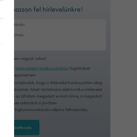
Iratkozzon fel hírlevelünkre!
Nem vagyok robot!
Az
adatvédelmi tájékoztatóban
foglaltakat
megismertem
Hozzájárulok, hogy a Weboldal határozatlan ideig
ajánlatait, híreit tartalmazó elektronikus hírlevelet
küldjön az általam megadott e-mail címre, a megadott
személyes adatokat a jövőben
marketingkommunikációs céljaira felhasználja.
Feliratkozás