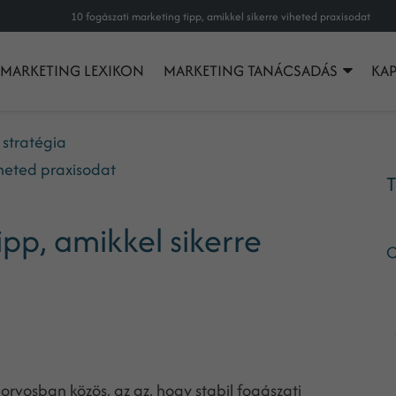
10 fogászati marketing tipp, amikkel sikerre viheted praxisodat
MARKETING LEXIKON
MARKETING TANÁCSADÁS
KA
 stratégia
iheted praxisodat
T
pp, amikkel sikerre
C
rvosban közös, az az, hogy stabil fogászati