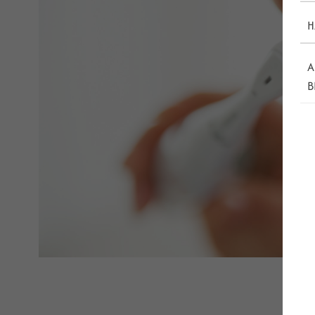
H
A
B