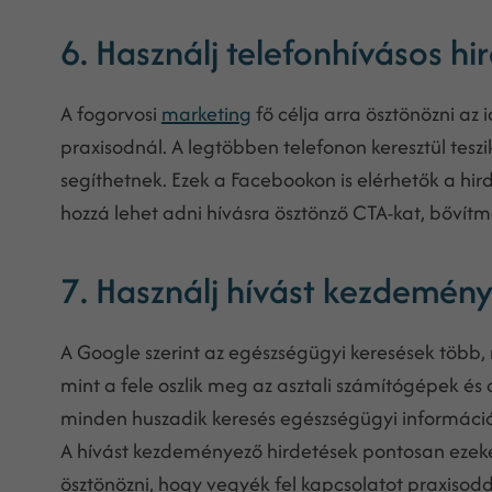
6. Használj telefonhívásos h
A fogorvosi
marketing
fő célja arra ösztönözni az 
praxisodnál. A legtöbben telefonon keresztül teszi
segíthetnek. Ezek a Facebookon is elérhetők a h
hozzá lehet adni hívásra ösztönző CTA-kat, bőví
7. Használj hívást kezdemén
A Google szerint az egészségügyi keresések több, 
mint a fele oszlik meg az asztali számítógépek és
minden huszadik keresés egészségügyi információ
A hívást kezdeményező hirdetések pontosan ezeke
ösztönözni, hogy vegyék fel kapcsolatot praxisod