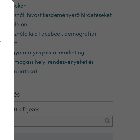
acebookon
7. Használj hívást kezdeményező hirdetéseket
 Google-on
8. Használd ki a Facebook demográfiai
-
élzását
9. Hagyományos postai marketing
10. Támogass helyi rendezvényeket és
portcsapatokat
eresés
eresett kifejezés