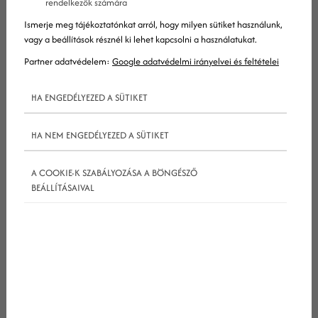
rendelkezők számára
Ismerje meg tájékoztatónkat arról, hogy milyen sütiket használunk,
vagy a beállítások résznél ki lehet kapcsolni a használatukat.
Partner adatvédelem:
Google adatvédelmi irányelvei és feltételei
HA ENGEDÉLYEZED A SÜTIKET
HA NEM ENGEDÉLYEZED A SÜTIKET
A COOKIE-K SZABÁLYOZÁSA A BÖNGÉSZŐ
BEÁLLÍTÁSAIVAL
Egy ilyen környezetben kínál megoldást az
orvosoknak szóló
videómarketing
.
Az online videók népszerűsége robbanásszerűen
nőtt az elmúlt évtizedben, párhuzamosan a
közösségi hálózatok és az okostelefonok
elterjedésével. Egy jól megtervezett orvosi