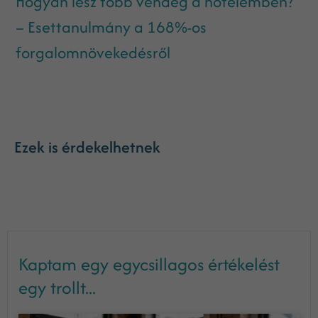
Hogyan lesz több vendég a hotelemben?
– Esettanulmány a 168%-os
forgalomnövekedésről
Ezek is érdekelhetnek
Kaptam egy egycsillagos értékelést
egy trollt...