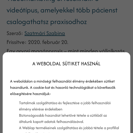
videótípus, amelyekkel több pácienst
csalogathatsz praxisodhoz
Szerző:
Szatmári Szabina
Frissítve:
2020. február 20.
Egy orvosi magánpraxis – mint minden vállalkozás
– csak úgy képes fennmaradni és terjeszkedni, ha
A WEBOLDAL SÜTIKET HASZNÁL
rendszeresen új pácienseket szerez magának.
Persze ezt könnyebb mondani, mint kivitelezni egy
A weboldalon a minőségi felhasználói élmény érdekében sütiket
olyan világban, ahol egyre ádázabb küzdelem
használunk. A cookie-kat és hasonló technológiákat a következők
elősegítésére használjuk:
folyik az ügyfelek figyelméért, és ahol az
Tartalmak szolgáltatása és fejlesztése a jobb felhasználói
egészségügy helyzete és berendezkedése szinte
élmény elérése érdekében
napi rendszerességgel változik.
Biztonságosabb használat lehetővé tétele a sütikből az
általunk kapott adatok felhasználásával.
A Weblap termékeinek szolgáltatása és jobbá tétele a profillal