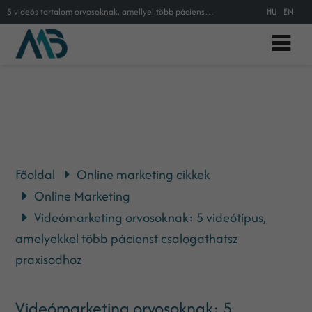
5 videós tartalom orvosoknak, amellyel több páciens szerezhető
HU
EN
Főoldal
Online marketing cikkek
Online Marketing
Videómarketing orvosoknak: 5 videótípus,
amelyekkel több pácienst csalogathatsz
praxisodhoz
Videómarketing orvosoknak: 5