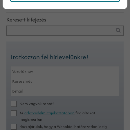
Keresés
Keresett kifejezés
Iratkozzon fel hírlevelünkre!
Nem vagyok robot!
Az
adatvédelmi tájékoztatóban
foglaltakat
megismertem
Hozzájárulok, hogy a Weboldal határozatlan ideig