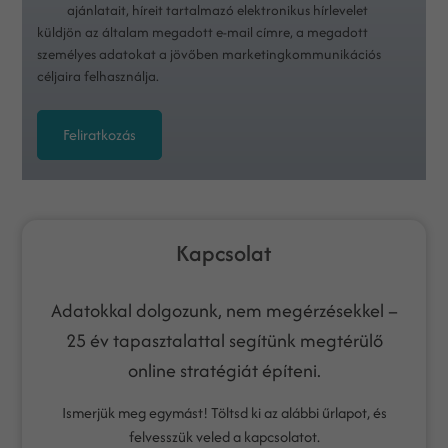
ajánlatait, híreit tartalmazó elektronikus hírlevelet
küldjön az általam megadott e-mail címre, a megadott
személyes adatokat a jövőben marketingkommunikációs
céljaira felhasználja.
Feliratkozás
Kapcsolat
Adatokkal dolgozunk, nem megérzésekkel –
25 év tapasztalattal segítünk megtérülő
online stratégiát építeni.
Ismerjük meg egymást! Töltsd ki az alábbi űrlapot, és
felvesszük veled a kapcsolatot.