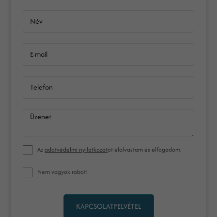
Név
E-mail
Telefon
Üzenet
Az
adatvédelmi nyilatkozat
ot elolvastam és elfogadom.
Nem vagyok robot!
KAPCSOLATFELVÉTEL