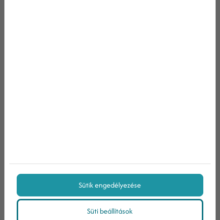
Tartalomjegyzék
1. Készíts videós beszámolókat pácienseiddel
2. Válaszolj a gyakran feltett kérdésekre videós
formában
3. Készíts interjúkat
4. Mutasd be praxisodat videókon keresztül
Sütik engedélyezése
5. Emeld ki alkalmazottaidat
Süti beállítások