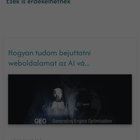
Ezek is érdekelhetnek
Hogyan tudom bejuttatni
weboldalamat az AI vá...