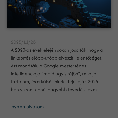
2025/11/28
A 2020-as évek elején sokan jósolták, hogy a
linképítés előbb-utóbb elveszíti jelentőségét.
Azt mondták, a Google mesterséges
intelligenciája “majd úgyis rájön”, mi a jó
tartalom, és a külső linkek ideje lejár. 2025-
ben viszont ennél nagyobb tévedés kevés...
Tovább olvasom