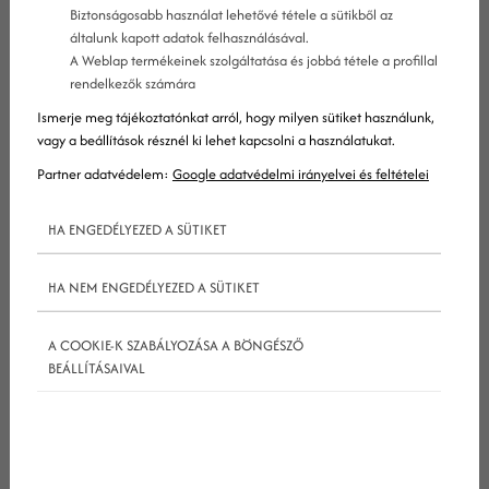
Biztonságosabb használat lehetővé tétele a sütikből az
általunk kapott adatok felhasználásával.
A Weblap termékeinek szolgáltatása és jobbá tétele a profillal
rendelkezők számára
Ismerje meg tájékoztatónkat arról, hogy milyen sütiket használunk,
vagy a beállítások résznél ki lehet kapcsolni a használatukat.
Partner adatvédelem:
Google adatvédelmi irányelvei és feltételei
2023-ban a tartalommarketing egy átalakuláson
megy keresztül. Nem csak arra kell odafigyelned,
HA ENGEDÉLYEZED A SÜTIKET
hogy milyen formátumokat használsz
célközönséged megcélzására, vagy hogy milyen új
HA NEM ENGEDÉLYEZED A SÜTIKET
közösségi platformok (főleg a TikTok) hódítják
A COOKIE-K SZABÁLYOZÁSA A BÖNGÉSZŐ
meg az
online marketing
világát, hanem arra is,
BEÁLLÍTÁSAIVAL
hogy a mesterséges intelligencia egyre
elterjedtebbé válik a marketingesek köreiben az
alkotói válság megszüntetésére.