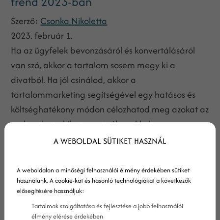
trend 2023-ban
Szerző:
Csonka Nikoletta
2023. február 1.
Ha az ügyfelek bevonzásáról és konvertálásáról
van szó, akkor a tartalom sosem megy ki a
divatból. Ha jól csinálod, akkor a
tartalommarketing segítségével egy hatásos és
költséghatékony módon célozhatod meg azokat az
embereket, akiket szeretnél, azokkal az
információkkal, amikre szükségük van.
A WEBOLDAL SÜTIKET HASZNÁL
A weboldalon a minőségi felhasználói élmény érdekében sütiket
használunk. A cookie-kat és hasonló technológiákat a következők
elősegítésére használjuk:
Tartalmak szolgáltatása és fejlesztése a jobb felhasználói
élmény elérése érdekében