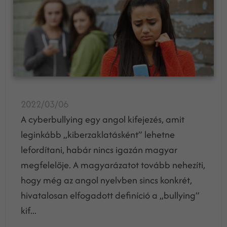
2022/03/06
A cyberbullying egy angol kifejezés, amit
leginkább „kiberzaklatásként” lehetne
lefordítani, habár nincs igazán magyar
megfelelője. A magyarázatot tovább nehezíti,
hogy még az angol nyelvben sincs konkrét,
hivatalosan elfogadott definíció a „bullying”
kif...