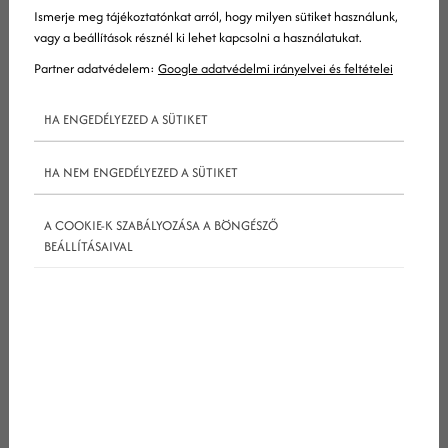
Ismerje meg tájékoztatónkat arról, hogy milyen sütiket használunk,
vagy a beállítások résznél ki lehet kapcsolni a használatukat.
Partner adatvédelem:
Google adatvédelmi irányelvei és feltételei
HA ENGEDÉLYEZED A SÜTIKET
HA NEM ENGEDÉLYEZED A SÜTIKET
Ess túl a nehezén
A COOKIE-K SZABÁLYOZÁSA A BÖNGÉSZŐ
BEÁLLÍTÁSAIVAL
Mielőtt eljutnál odáig, hogy ellenőriznéd
tartalmadat az alábbi lista szerint, először túl kell
esned néhány fontos előkészületi lépésen. Ekkorra
már kész kell legyen a kulcsszókutatáson is, tehát
meg kell lennie cikked témájának, illetve szerkezeti
felépítésének is. Mindezek alap dolgok, amiknek
az első szó leírása előtt meg kell történniük. Senki