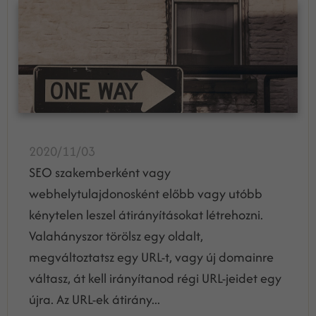
2020/11/03
SEO szakemberként vagy
webhelytulajdonosként előbb vagy utóbb
kénytelen leszel átirányításokat létrehozni.
Valahányszor törölsz egy oldalt,
megváltoztatsz egy URL-t, vagy új domainre
váltasz, át kell irányítanod régi URL-jeidet egy
újra. Az URL-ek átirány...