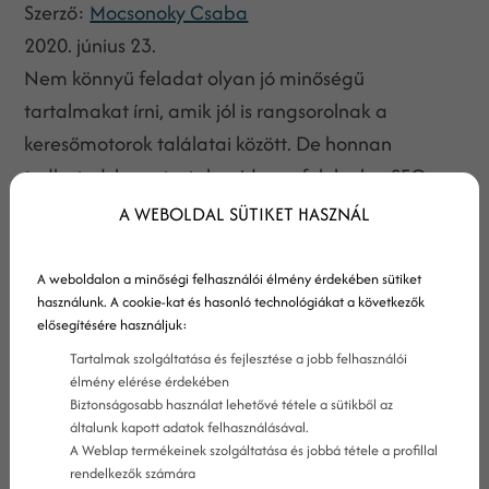
Szerző:
Mocsonoky Csaba
2020. június 23.
Nem könnyű feladat olyan jó minőségű
tartalmakat írni, amik jól is rangsorolnak a
keresőmotorok találatai között. De honnan
tudhatod, hogy tartalmaid megfelelnek a SEO
szövegírás legalapvetőbb elvárásainak? A
A WEBOLDAL SÜTIKET HASZNÁL
következőkben 8 tippet olvashatsz arról, hogy
miket érdemes ellenőrizned cikkeidben, mielőtt
A weboldalon a minőségi felhasználói élmény érdekében sütiket
használunk. A cookie-kat és hasonló technológiákat a következők
publikálnád azokat blogodon!
elősegítésére használjuk:
Tartalmak szolgáltatása és fejlesztése a jobb felhasználói
élmény elérése érdekében
Biztonságosabb használat lehetővé tétele a sütikből az
általunk kapott adatok felhasználásával.
A Weblap termékeinek szolgáltatása és jobbá tétele a profillal
rendelkezők számára