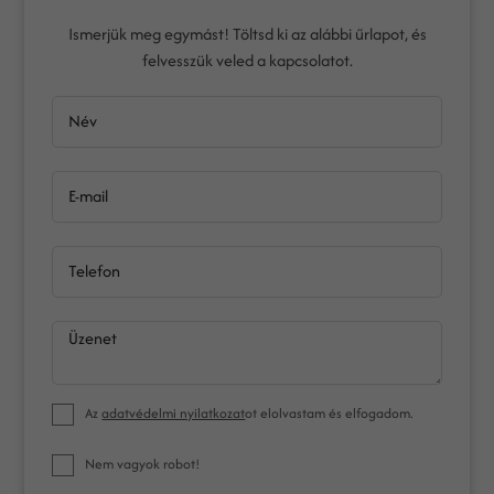
Ismerjük meg egymást! Töltsd ki az alábbi űrlapot, és
felvesszük veled a kapcsolatot.
Név
E-mail
Telefon
Üzenet
Az
adatvédelmi nyilatkozat
ot elolvastam és elfogadom.
Nem vagyok robot!