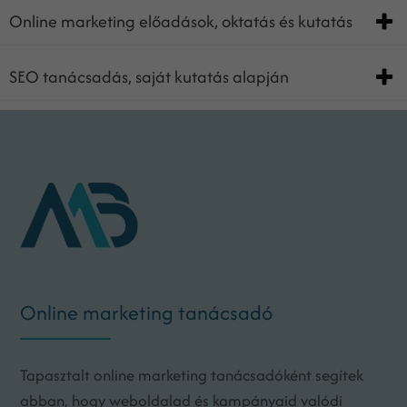
Online marketing előadások, oktatás és kutatás
SEO tanácsadás, saját kutatás alapján
Online marketing tanácsadó
Tapasztalt online marketing tanácsadóként segítek
abban, hogy weboldalad és kampányaid valódi