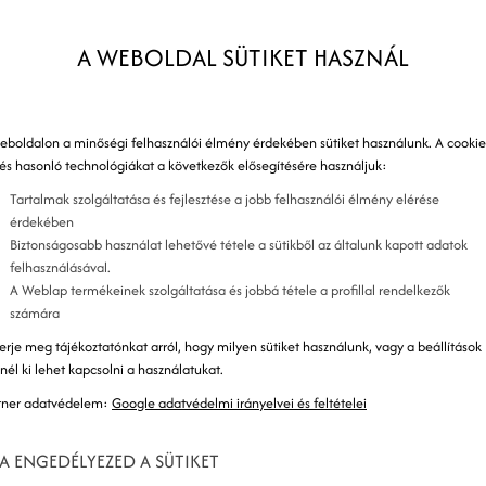
találati listáján, hanem arról is, hogy a potenciális
A WEBOLDAL SÜTIKET HASZNÁL
 termékeinkre. De mi is az a SEO honlapkészítés, és
rts velünk, és eláruljuk!
S
eboldalon a minőségi felhasználói élmény érdekében sütiket használunk. A cookie
n
 és hasonló technológiákat a következők elősegítésére használjuk:
Tartalmak szolgáltatása és fejlesztése a jobb felhasználói élmény elérése
érdekében
Biztonságosabb használat lehetővé tétele a sütikből az általunk kapott adatok
felhasználásával.
A Weblap termékeinek szolgáltatása és jobbá tétele a profillal rendelkezők
számára
erje meg tájékoztatónkat arról, hogy milyen sütiket használunk, vagy a beállítások
znél ki lehet kapcsolni a használatukat.
tner adatvédelem:
Google adatvédelmi irányelvei és feltételei
K
A ENGEDÉLYEZED A SÜTIKET
K