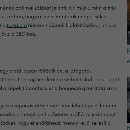
k optimalizálását jelenti. A címkék, mint a title
zanak abban, hogy a keresőmotorok megértsék a
t a
tartalom
hierarchiájának kialakításában, míg a
ájárul a SEO-hoz.
K
e
egy oldal lassan töltődik be, a látogatók
töltődne. Ezért optimalizáld a weboldalad sebességét
l a képek tömörítése és a böngésző gyorsítótárazás
gy a reszponzív dizájn már nem lehet opció, hanem
ználói élményt javítja, hanem a SEO teljesítményt
özöket, hogy ellenőrizhesd, mennyire jól teljesít a
H