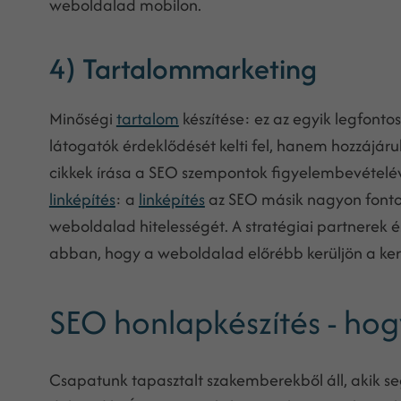
weboldalad mobilon.
4) Tartalommarketing
Minőségi
tartalom
készítése: ez az egyik legfont
látogatók érdeklődését kelti fel, hanem hozzájáru
cikkek írása a SEO szempontok figyelembevételév
linképítés
: a
linképítés
az SEO másik nagyon fontos 
weboldalad hitelességét. A stratégiai partnerek é
abban, hogy a weboldalad előrébb kerüljön a ker
SEO honlapkészítés - ho
Csapatunk tapasztalt szakemberekből áll, akik s