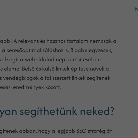
t
osabb! A releváns és hasznos tartalom nemcsak a
l a keresőoptimalizáláshoz is. Blogbejegyzések,
el segít a weboldalad népszerűsítésében.
eleme. Belső és külső linkek építése növeli a
s vendégblogok által szerzett linkek segítenek
esési eredmények között.
gyan segíthetünk neked?
egítenek abban, hogy a legjobb SEO stratégiát