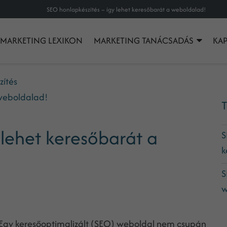
SEO honlapkészítés – így lehet keresőbarát a weboldalad!
MARKETING LEXIKON
MARKETING TANÁCSADÁS
KA
zítés
 weboldalad!
T
 lehet keresőbarát a
S
k
S
w
. Egy keresőoptimalizált (SEO) weboldal nem csupán