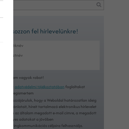
Iratkozzon fel hírlevelünkre!
Nem vagyok robot!
Az
adatvédelmi tájékoztatóban
foglaltakat
megismertem
Hozzájárulok, hogy a Weboldal határozatlan ideig
ajánlatait, híreit tartalmazó elektronikus hírlevelet
küldjön az általam megadott e-mail címre, a megadott
személyes adatokat a jövőben
marketingkommunikációs céljaira felhasználja.