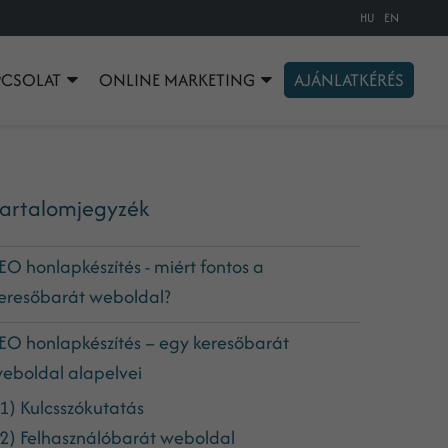
HU
EN
PCSOLAT
ONLINE MARKETING
AJÁNLATKÉRÉS
artalomjegyzék
EO honlapkészítés - miért fontos a
eresőbarát weboldal?
EO honlapkészítés – egy keresőbarát
eboldal alapelvei
1) Kulcsszókutatás
2) Felhasználóbarát weboldal