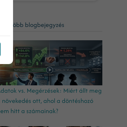
ég több blogbejegyzés
datok vs. Megérzések: Miért állt meg
 növekedés ott, ahol a döntéshozó
em hitt a számainak?