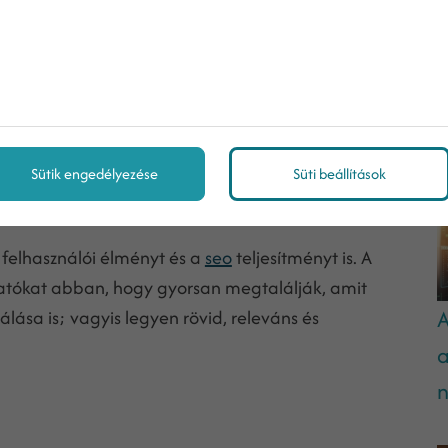
ontosabb lépése a
kulcsszókutatás
. A megfelelő
lközönséged könnyen rátaláljon a weboldaladra.
M
tervező, hogy megtaláld azokat a kulcsszavakat,
Sütik engedélyezése
Süti beállítások
al
 felhasználói élményt és a
seo
teljesítményt is. A
ogatókat abban, hogy gyorsan megtalálják, amit
A
álása is; vagyis legyen rövid, releváns és
a
n