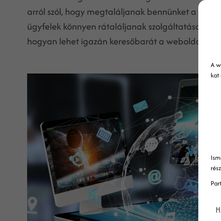
arról szól, hogy megtaláljanak bennünket a Google 
ügyfelek könnyen rátaláljanak szolgáltatásainkra,
hogyan lehet igazán keresőbarát a weboldalad? Ta
A w
kat
Ism
rés
Par
H