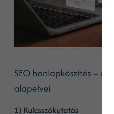
SEO honlapkészítés – eg
alapelvei
1) Kulcsszókutatás