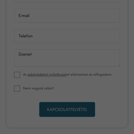
E-mail
Telefon
Üzenet
Az
adatvédelmi nyilatkozat
ot elolvastam és elfogadom.
Nem vagyok robot!
KAPCSOLATFELVÉTEL