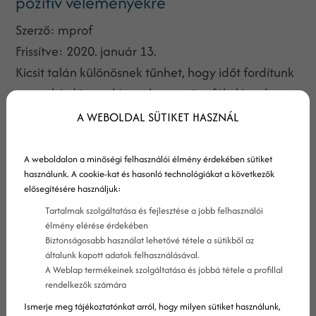
pozitív véleményekre
Szerző:
mprof
Frissítve:
2020. január 13.
Kicsit talán különösnek tűnhet, hogy időt fordítunk
erre a kérdésre – hiszen ha egy ügyfél elégedett,
és ezt bizonyította is egy pozitív véleménnyel és
A WEBOLDAL SÜTIKET HASZNÁL
értékeléssel, akkor már nem igazán van több
dolgod vele, nem igaz?
A weboldalon a minőségi felhasználói élmény érdekében sütiket
használunk. A cookie-kat és hasonló technológiákat a következők
elősegítésére használjuk:
Tartalmak szolgáltatása és fejlesztése a jobb felhasználói
élmény elérése érdekében
Biztonságosabb használat lehetővé tétele a sütikből az
általunk kapott adatok felhasználásával.
A Weblap termékeinek szolgáltatása és jobbá tétele a profillal
rendelkezők számára
Ismerje meg tájékoztatónkat arról, hogy milyen sütiket használunk,