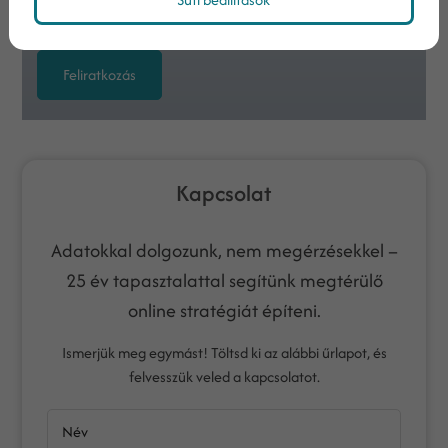
céljaira felhasználja.
Feliratkozás
Kapcsolat
Adatokkal dolgozunk, nem megérzésekkel –
25 év tapasztalattal segítünk megtérülő
online stratégiát építeni.
Ismerjük meg egymást! Töltsd ki az alábbi űrlapot, és
felvesszük veled a kapcsolatot.
Név