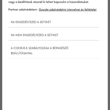
vagy a beállítások résznél ki lehet kapcsolni a használatukat.
Partner adatvédelem:
Google adatvédelmi irányelvei és feltételei
HA ENGEDÉLYEZED A SÜTIKET
Tény ugyan, hogy az online ügyfélszolgálat
HA NEM ENGEDÉLYEZED A SÜTIKET
(pontosabban a Facebookra, TripAdvisorra, és
A COOKIE-K SZABÁLYOZÁSA A BÖNGÉSZŐ
egyéb profilokra érkező vélemények kezelése)
BEÁLLÍTÁSAIVAL
fontos része a negatív véleményekre való
válaszadás, de felmerül a kérdés: miért kellene
külön foglalkozni az elégedett ügyfelekkel?
Mert minden pozitív vélemény egy-egy
lehetőséget jelent a márka számára. Ezeket a
visszajelzéseket ugyanis sok esetben promóciós
kampányaidban is felhasználhatod. Ha pedig az
emberek látják, hogy értékeled mások pozitív