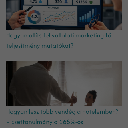
Hogyan állíts fel vállalati marketing fő
teljesítmény mutatókat?
Hogyan lesz több vendég a hotelemben?
– Esettanulmány a 168%-os