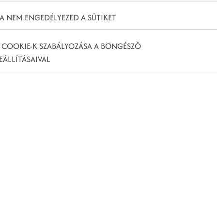
A NEM ENGEDÉLYEZED A SÜTIKET
 COOKIE-K SZABÁLYOZÁSA A BÖNGÉSZŐ
EÁLLÍTÁSAIVAL
mélyre szabásra, a videóra, a mesterséges
apú keresésre is. Határozott léptekkel haladunk egy
apjaink minden mozzanatánál jelen lesz majd,
n közösségi interakcióról.
k igényei, elvárásai is változnak. A modern vásárlók
tőséget, közvetlen kommunikációt, pontos
kat illetve ajánlatokat követelnek meg a márkáktól.
k fő célja az emberek elégedettségének biztosítása