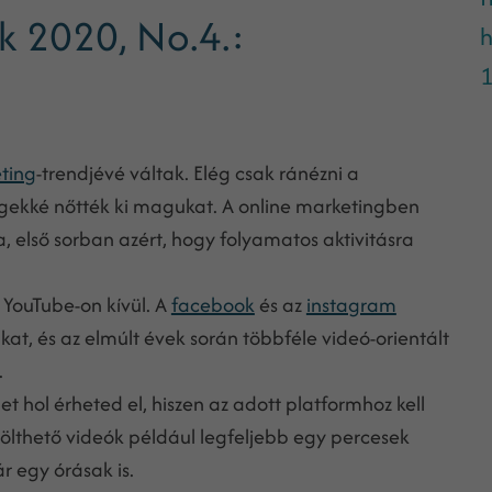
k 2020, No.4.:
h
1
ting
-trendjévé váltak. Elég csak ránézni a
égekké nőtték ki magukat. A online marketingben
 első sorban azért, hogy folyamatos aktivitásra
YouTube-on kívül. A
facebook
és az
instagram
akat, és az elmúlt évek során többféle videó-orientált
.
 hol érheted el, hiszen az adott platformhoz kell
tölthető videók például legfeljebb egy percesek
r egy órásak is.