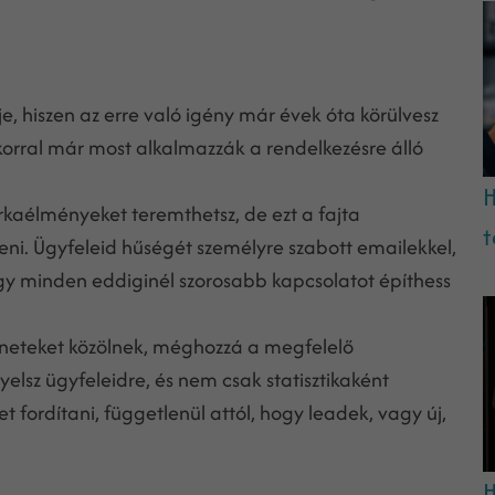
e, hiszen az erre való igény már évek óta körülvesz
rral már most alkalmazzák a rendelkezésre álló
H
rkaélményeket teremthetsz, de ezt a fajta
t
eni. Ügyfeleid hűségét személyre szabott emailekkel,
gy minden eddiginél szorosabb kapcsolatot építhess
eneteket közölnek, méghozzá a megfelelő
lsz ügyfeleidre, és nem csak statisztikaként
 fordítani, függetlenül attól, hogy leadek, vagy új,
H