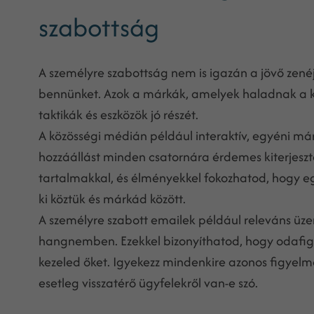
szabottság
A személyre szabottság nem is igazán a jövő zenéj
bennünket. Azok a márkák, amelyek haladnak a ko
taktikák és eszközök jó részét.
A közösségi médián például interaktív, egyéni má
hozzáállást minden csatornára érdemes kiterjeszt
tartalmakkal, és élményekkel fokozhatod, hogy e
ki köztük és márkád között.
A személyre szabott emailek például releváns üz
hangnemben. Ezekkel bizonyíthatod, hogy odafigye
kezeled őket. Igyekezz mindenkire azonos figyelmet
esetleg visszatérő ügyfelekről van-e szó.