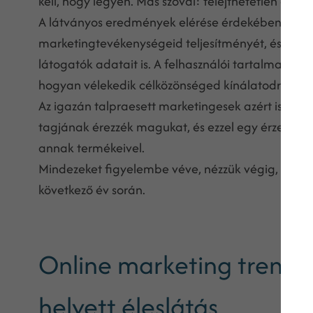
kell, hogy legyen. Más szóval: felejthetetlen élm
A látványos eredmények elérése érdekében foly
marketingtevékenységeid teljesítményét, és ren
látogatók adatait is. A felhasználói tartalmak szi
hogyan vélekedik célközönséged kínálatodról.
Az igazán talpraesett marketingesek azért is soka
tagjának érezzék magukat, és ezzel egy érzelmi k
annak termékeivel.
Mindezeket figyelembe véve, nézzük végig, hogy
következő év során.
Online marketing trende
helyett éleslátás