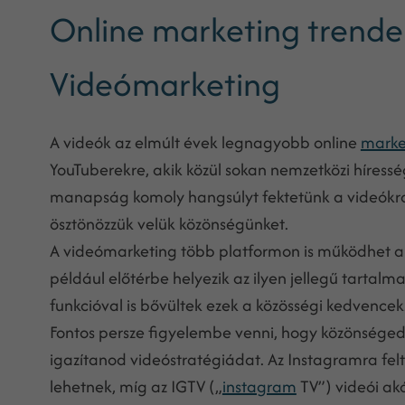
Online marketing trende
Videómarketing
A videók az elmúlt évek legnagyobb online
marke
YouTuberekre, akik közül sokan nemzetközi híress
manapság komoly hangsúlyt fektetünk a videókra,
ösztönözzük velük közönségünket.
A videómarketing több platformon is működhet a 
például előtérbe helyezik az ilyen jellegű tartalm
funkcióval is bővültek ezek a közösségi kedvencek
Fontos persze figyelembe venni, hogy közönségedet
igazítanod videóstratégiádat. Az Instagramra fel
lehetnek, míg az IGTV („
instagram
TV”) videói aká