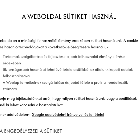
N
ne marketingesek digitális arzenáljához, a vezető
O
A WEBOLDAL SÜTIKET HASZNÁL
ai napig is folyamatosan zajlik.
V
O
eboldalon a minőségi felhasználói élmény érdekében sütiket használunk. A cookie
m
 és hasonló technológiákat a következők elősegítésére használjuk:
Tartalmak szolgáltatása és fejlesztése a jobb felhasználói élmény elérése
O
érdekében
e
Biztonságosabb használat lehetővé tétele a sütikből az általunk kapott adatok
felhasználásával.
A Weblap termékeinek szolgáltatása és jobbá tétele a profillal rendelkezők
O
számára
m
erje meg tájékoztatónkat arról, hogy milyen sütiket használunk, vagy a beállítások
znél ki lehet kapcsolni a használatukat.
tner adatvédelem:
Google adatvédelmi irányelvei és feltételei
K
A ENGEDÉLYEZED A SÜTIKET
K