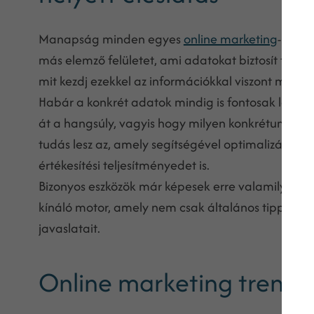
Manapság minden egyes
online marketing
-segéd
más elemző felületet, ami adatokat biztosít telje
mit kezdj ezekkel az információkkal viszont már m
Habár a konkrét adatok mindig is fontosak leszne
át a hangsúly, vagyis hogy milyen konkrétumokba 
tudás lesz az, amely segítségével optimalizálhato
értékesítési teljesítményedet is.
Bizonyos eszközök már képesek erre valamilyen sz
kínáló motor, amely nem csak általános tippeket
javaslatait.
Online marketing trende