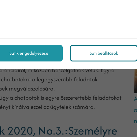
sznosítják az ügyfelekkel való azonnali
eting
kapcsán, de vajon miért terjedtek el ennyire
M
? Mert a chatbotok egyszerűbbé, gördülékenyebbé, és
ötti kommunikációt.
gítséget, míg a cégek rengeteg időt, erőforrást és
Sütik engedélyezése
Süti beállítások
nak köszönhetően ezek a digitális asszisztensek
renciáiról, miközben beszélgetnek velük. Egyre
z chatbotokat a legegyszerűbb feladatok
ések megválaszolására.
 úgy a chatbotok is egyre összetettebb feladatokat
A
ményt kínálva ezzel az ügyfelek számára.
a
n
k 2020, No.3.:Személyre