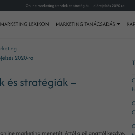
Online marketing trendek és stratégiák – előrejelzés 2020-ra
MARKETING LEXIKON
MARKETING TANÁCSADÁS
KA
rketing
jelzés 2020-ra
T
 és stratégiák –
O
h
O
C
O
nline marketing menetét. Attól a pillanattól kezdve,