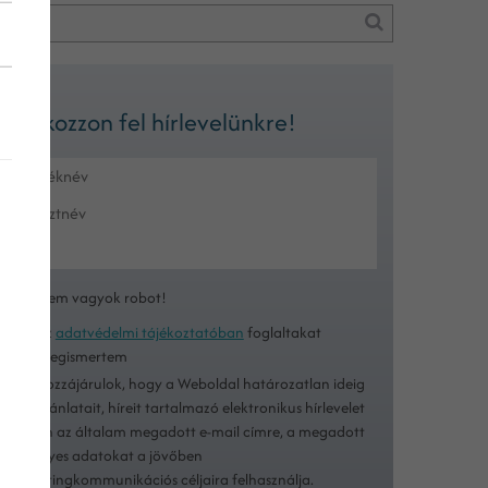
Iratkozzon fel hírlevelünkre!
Nem vagyok robot!
Az
adatvédelmi tájékoztatóban
foglaltakat
megismertem
Hozzájárulok, hogy a Weboldal határozatlan ideig
ajánlatait, híreit tartalmazó elektronikus hírlevelet
küldjön az általam megadott e-mail címre, a megadott
személyes adatokat a jövőben
marketingkommunikációs céljaira felhasználja.