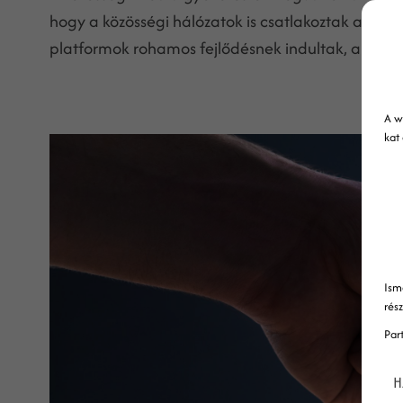
hogy a közösségi hálózatok is csatlakoztak az onli
platformok rohamos fejlődésnek indultak, ami a m
A w
kat
Ism
rés
Par
H