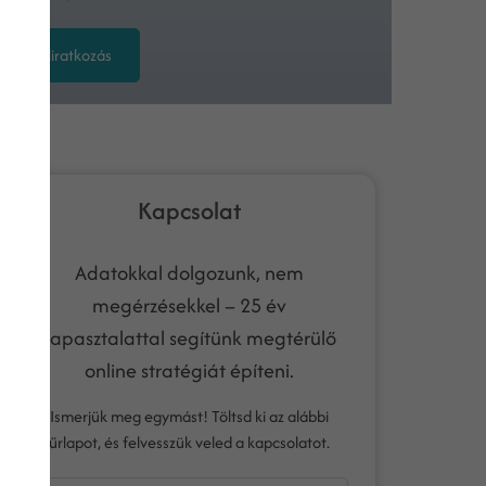
Feliratkozás
Kapcsolat
Adatokkal dolgozunk, nem
megérzésekkel – 25 év
tapasztalattal segítünk megtérülő
online stratégiát építeni.
Ismerjük meg egymást! Töltsd ki az alábbi
űrlapot, és felvesszük veled a kapcsolatot.