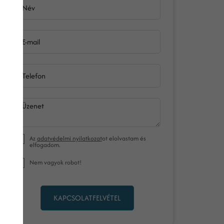
Név
E-mail
Telefon
Üzenet
Az
adatvédelmi nyilatkozat
ot elolvastam és
elfogadom.
Nem vagyok robot!
KAPCSOLATFELVÉTEL