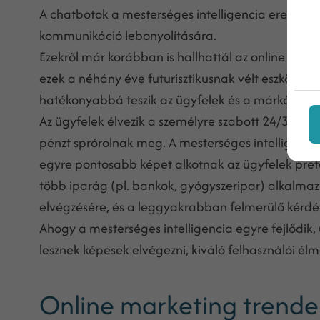
A chatbotok a mesterséges intelligencia erejét ha
kommunikáció lebonyolítására.
Ezekről már korábban is hallhattál az online
mark
ezek a néhány éve futurisztikusnak vélt eszközök
hatékonyabbá teszik az ügyfelek és a márkák köz
Az ügyfelek élvezik a személyre szabott 24/365 se
pénzt sprórolnak meg. A mesterséges intelligenciá
egyre pontosabb képet alkotnak az ügyfelek prefe
több iparág (pl. bankok, gyógyszeripar) alkalma
elvégzésére, és a leggyakrabban felmerülő kérd
Ahogy a mesterséges intelligencia egyre fejlődik,
lesznek képesek elvégezni, kiváló felhasználói él
Online marketing trende