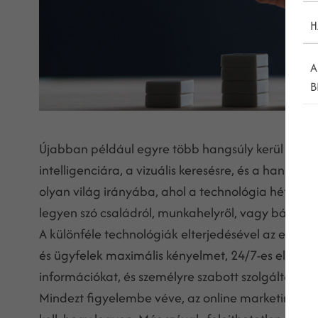
H
A
B
Újabban például egyre több hangsúly kerül a sze
intelligenciára, a vizuális keresésre, és a hangal
olyan világ irányába, ahol a technológia hétközn
legyen szó családról, munkahelyről, vagy bármilye
A különféle technológiák elterjedésével az embere
és ügyfelek maximális kényelmet, 24/7-es elérhe
információkat, és személyre szabott szolgáltatáso
Mindezt figyelembe véve, az online marketingese