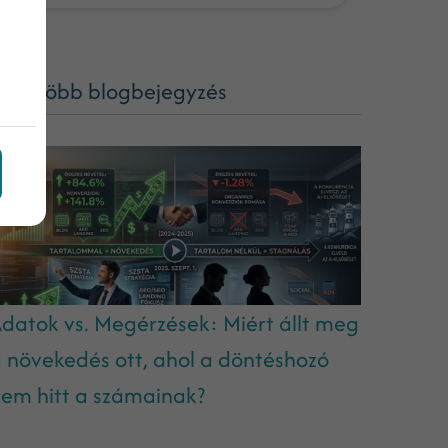
ég több blogbejegyzés
datok vs. Megérzések: Miért állt meg
 növekedés ott, ahol a döntéshozó
em hitt a számainak?