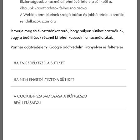
Biztonságosabb használat lehetővé tétele a sütikből az
általunk kapott adatok felhasználásával.
A Weblap termékeinek szolgáltatása és jobbá tétele a profillal
rendelkezők számára
Ismerje meg tájékoztatónkat arról, hogy milyen sütiket használunk,
vagy a beállítások résznél ki lehet kapcsolni a használatukat.
Partner adatvédelem:
Google adatvédelmi irányelvei és feltételei
De megéri ilyen megoldásokat alkalmazni, miután
HA ENGEDÉLYEZED A SÜTIKET
a
google
(pontosabban John Mueller)
egyértelműen kijelentette, hogy nem szívleli a
HA NEM ENGEDÉLYEZED A SÜTIKET
mesterséges intelligenciával előállított
tartalmakat?
A COOKIE-K SZABÁLYOZÁSA A BÖNGÉSZŐ
BEÁLLÍTÁSAIVAL
Íme a legfontosabb tudnivalók a mesterségesen
előállított tartalmakról.