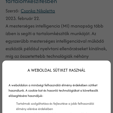
tartalomkészítésben
Szerző:
Csonka Nikoletta
2023. február 22.
A mesterséges intelligencia (MI) manapság több
ízben is segíti a tartalomkészítők munkáját. Az
egyszerűbb mesterséges intelligenciával működő
eszközök például nyelvtani ellenőrzéseket kínálnak,
míg az összetettebb technológiák néhány
kattintással képesek szövegrészletek vagy egész
A WEBOLDAL SÜTIKET HASZNÁL
cikkek előállítására.
A weboldalon a minőségi felhasználói élmény érdekében sütiket
használunk. A cookie-kat és hasonló technológiákat a következők
elősegítésére használjuk:
Tartalmak szolgáltatása és fejlesztése a jobb felhasználói
élmény elérése érdekében