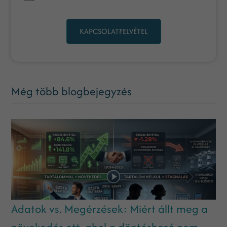
KAPCSOLATFELVÉTEL
Még több blogbejegyzés
Adatok vs. Megérzések: Miért állt meg a
növekedés ott, ahol a döntéshozó nem