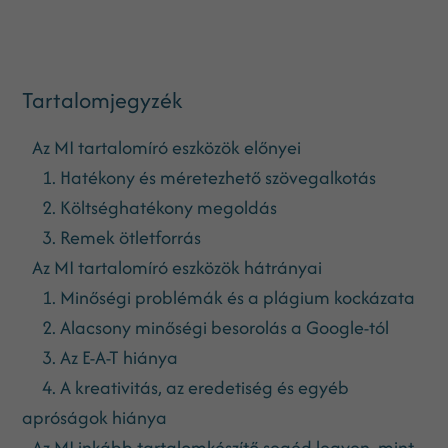
Tartalomjegyzék
Az MI tartalomíró eszközök előnyei
1. Hatékony és méretezhető szövegalkotás
2. Költséghatékony megoldás
3. Remek ötletforrás
Az MI tartalomíró eszközök hátrányai
1. Minőségi problémák és a plágium kockázata
2. Alacsony minőségi besorolás a Google-tól
3. Az E-A-T hiánya
4. A kreativitás, az eredetiség és egyéb
apróságok hiánya
Az MI inkább tartalomkészítő segéd legyen, mint