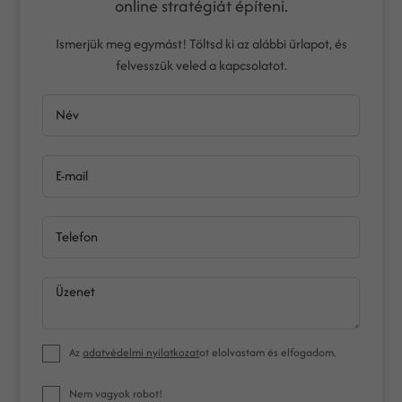
online stratégiát építeni.
Ismerjük meg egymást! Töltsd ki az alábbi űrlapot, és
felvesszük veled a kapcsolatot.
Név
E-mail
Telefon
Üzenet
Az
adatvédelmi nyilatkozat
ot elolvastam és elfogadom.
Nem vagyok robot!