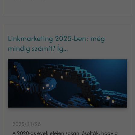
Linkmarketing 2025-ben: még
mindig számít? Íg...
2025/11/28
A 2020-as évek elején sokan jósolták, hogy a