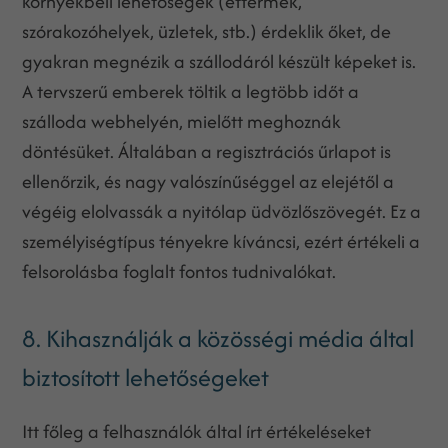
környékbeli lehetőségek (éttermek,
szórakozóhelyek, üzletek, stb.) érdeklik őket, de
gyakran megnézik a szállodáról készült képeket is.
A tervszerű emberek töltik a legtöbb időt a
szálloda webhelyén, mielőtt meghoznák
döntésüket. Általában a regisztrációs űrlapot is
ellenőrzik, és nagy valószínűséggel az elejétől a
végéig elolvassák a nyitólap üdvözlőszövegét. Ez a
személyiségtípus tényekre kíváncsi, ezért értékeli a
felsorolásba foglalt fontos tudnivalókat.
8. Kihasználják a közösségi média által
biztosított lehetőségeket
Itt főleg a felhasználók által írt értékeléseket