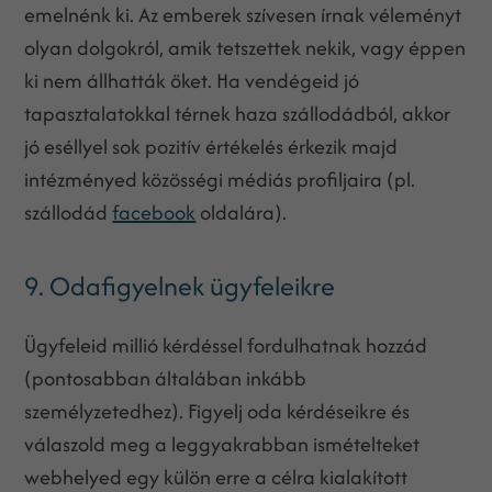
emelnénk ki. Az emberek szívesen írnak véleményt
olyan dolgokról, amik tetszettek nekik, vagy éppen
ki nem állhatták őket. Ha vendégeid jó
tapasztalatokkal térnek haza szállodádból, akkor
jó eséllyel sok pozitív értékelés érkezik majd
intézményed közösségi médiás profiljaira (pl.
szállodád
facebook
oldalára).
9. Odafigyelnek ügyfeleikre
Ügyfeleid millió kérdéssel fordulhatnak hozzád
(pontosabban általában inkább
személyzetedhez). Figyelj oda kérdéseikre és
válaszold meg a leggyakrabban ismételteket
webhelyed egy külön erre a célra kialakított