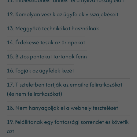
11. Hitelesebbnek tűnnek fel a nyilvánosság előtt
12. Komolyan veszik az ügyfelek visszajelzéseit
13. Meggyőző technikákat használnak
14. Érdekessé teszik az űrlapokat
15. Biztos pontokat tartanak fenn
16. Fogják az ügyfelek kezét
17. Tiszteletben tartják az emailre feliratkozókat
(és nem feliratkozókat)
18. Nem hanyagolják el a webhely tesztelését
19. Felállítanak egy fontossági sorrendet és követik
azt