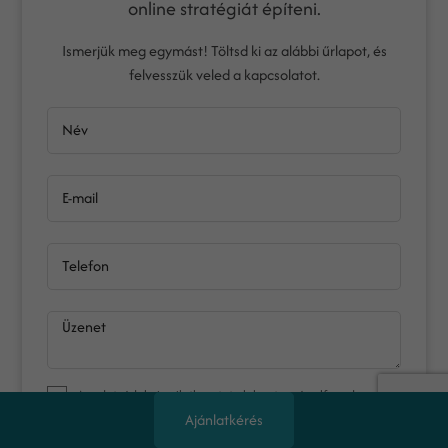
online stratégiát építeni.
Ismerjük meg egymást! Töltsd ki az alábbi űrlapot, és
felvesszük veled a kapcsolatot.
Név
E-mail
Telefon
Üzenet
Az
adatvédelmi nyilatkozat
ot elolvastam és elfogadom.
Ajánlatkérés
Nem vagyok robot!