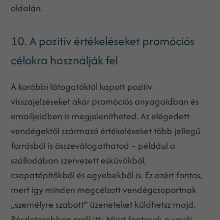
oldalán.
10. A pozitív értékeléseket promóciós
célokra használják fel
A korábbi látogatóktól kapott pozitív
visszajelzéseket akár promóciós anyagaidban és
emailjeidben is megjelenítheted. Az elégedett
vendégektől származó értékeléseket több jellegű
forrásból is összeválogathatod – például a
szállodában szervezett esküvőkből,
csapatépítőkből és egyebekből is. Ez azért fontos,
mert így minden megcélzott vendégcsoportnak
„személyre szabott” üzeneteket küldhetsz majd.
Részletesebben erről itt:
Miért fontosak a vevői