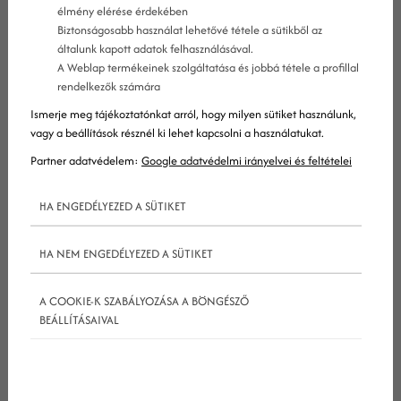
élmény elérése érdekében
Biztonságosabb használat lehetővé tétele a sütikből az
általunk kapott adatok felhasználásával.
A Weblap termékeinek szolgáltatása és jobbá tétele a profillal
rendelkezők számára
Ismerje meg tájékoztatónkat arról, hogy milyen sütiket használunk,
vagy a beállítások résznél ki lehet kapcsolni a használatukat.
Partner adatvédelem:
Google adatvédelmi irányelvei és feltételei
Minek nevezzük azt, amikor egy érdeklődő
látogató érkezik webhelyedre?
HA ENGEDÉLYEZED A SÜTIKET
Fél sikernek.
Lehetnek bármilyen csalogatóak hirdetéseid vagy
HA NEM ENGEDÉLYEZED A SÜTIKET
közösségi médiás bejegyzéseid, de ha a
webhelyedre látogató felhasználók nem
A COOKIE-K SZABÁLYOZÁSA A BÖNGÉSZŐ
BEÁLLÍTÁSAIVAL
konvertálnak, akkor hiába volt minden erőfeszítés
és befektetett összeg, amivel idáig csalogattad
őket.