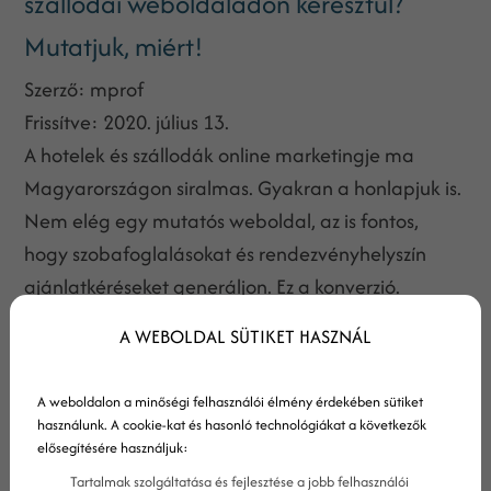
szállodai weboldaladon keresztül?
Mutatjuk, miért!
Szerző:
mprof
Frissítve:
2020. július 13.
A hotelek és szállodák online marketingje ma
Magyarországon siralmas. Gyakran a honlapjuk is.
Nem elég egy mutatós weboldal, az is fontos,
hogy szobafoglalásokat és rendezvényhelyszín
ajánlatkéréseket generáljon. Ez a konverzió.
Mutatjuk, hogyan növeld ezek számát!
A WEBOLDAL SÜTIKET HASZNÁL
A weboldalon a minőségi felhasználói élmény érdekében sütiket
használunk. A cookie-kat és hasonló technológiákat a következők
elősegítésére használjuk:
Tartalmak szolgáltatása és fejlesztése a jobb felhasználói