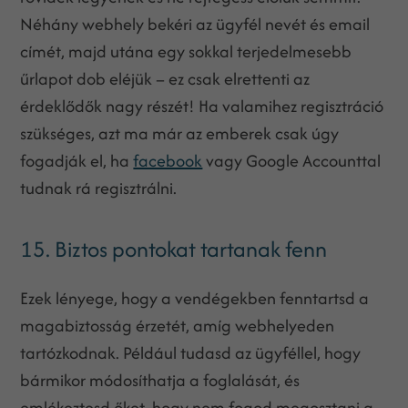
Néhány webhely bekéri az ügyfél nevét és email
címét, majd utána egy sokkal terjedelmesebb
űrlapot dob eléjük – ez csak elrettenti az
érdeklődők nagy részét! Ha valamihez regisztráció
szükséges, azt ma már az emberek csak úgy
fogadják el, ha
facebook
vagy Google Accounttal
tudnak rá regisztrálni.
15. Biztos pontokat tartanak fenn
Ezek lényege, hogy a vendégekben fenntartsd a
magabiztosság érzetét, amíg webhelyeden
tartózkodnak. Például tudasd az ügyféllel, hogy
bármikor módosíthatja a foglalását, és
emlékeztesd őket, hogy nem fogod megosztani a