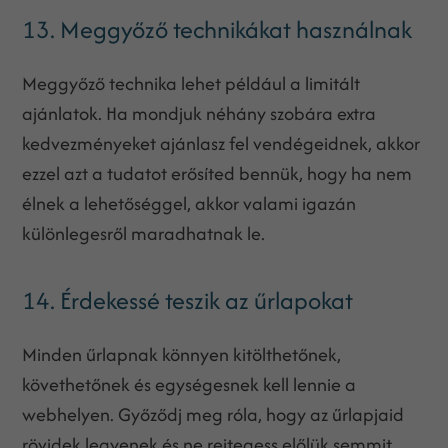
13. Meggyőző technikákat használnak
Meggyőző technika lehet például a limitált
ajánlatok. Ha mondjuk néhány szobára extra
kedvezményeket ajánlasz fel vendégeidnek, akkor
ezzel azt a tudatot erősíted bennük, hogy ha nem
élnek a lehetőséggel, akkor valami igazán
különlegesről maradhatnak le.
14. Érdekessé teszik az űrlapokat
Minden űrlapnak könnyen kitölthetőnek,
követhetőnek és egységesnek kell lennie a
webhelyen. Győződj meg róla, hogy az űrlapjaid
rövidek legyenek és ne rejtegess előlük semmit.