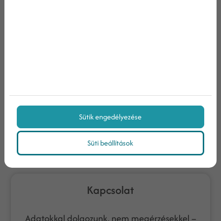
Nem vagyok robot!
Az
adatvédelmi tájékoztatóban
foglaltakat
megismertem
Hozzájárulok, hogy a Weboldal határozatlan ideig
ajánlatait, híreit tartalmazó elektronikus hírlevelet
küldjön az általam megadott e-mail címre, a megadott
személyes adatokat a jövőben marketingkommunikációs
céljaira felhasználja.
Sütik engedélyezése
Feliratkozás
Süti beállítások
Kapcsolat
Adatokkal dolgozunk, nem megérzésekkel –