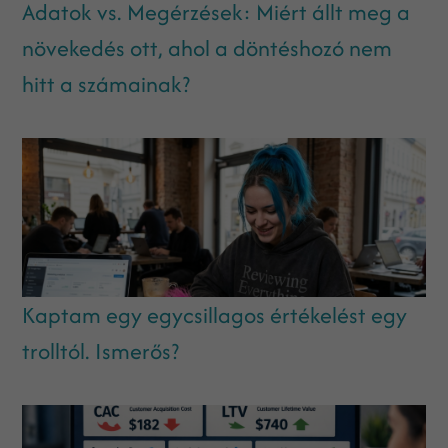
Adatok vs. Megérzések: Miért állt meg a
növekedés ott, ahol a döntéshozó nem
hitt a számainak?
Kaptam egy egycsillagos értékelést egy
trolltól. Ismerős?