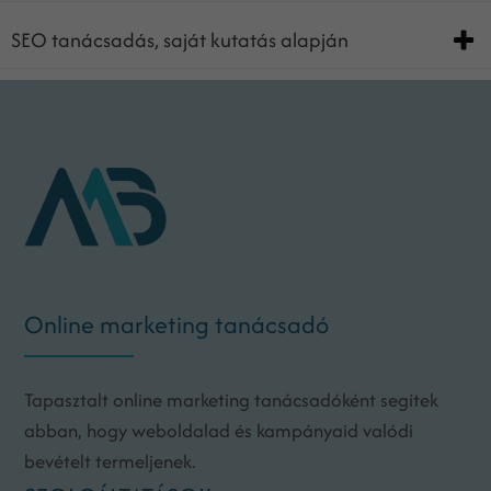
SEO tanácsadás, saját kutatás alapján
Online marketing tanácsadó
Tapasztalt online marketing tanácsadóként segítek
abban, hogy weboldalad és kampányaid valódi
bevételt termeljenek.