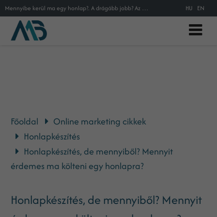
Mennyibe kerül ma egy honlap?. A drágább jobb? Az olcsó honlap is ugyanannyira megfelel a célnak? Megéri-e befektetni egy honla
HU
EN
Főoldal
Online marketing cikkek
Honlapkészítés
Honlapkészítés, de mennyiből? Mennyit
érdemes ma költeni egy honlapra?
Honlapkészítés, de mennyiből? Mennyit