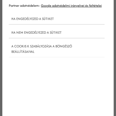
Partner adatvédelem:
Google adatvédelmi irányelvei és feltételei
HA ENGEDÉLYEZED A SÜTIKET
HA NEM ENGEDÉLYEZED A SÜTIKET
Mennyi a honlapkészítés ára 2015-
A COOKIE-K SZABÁLYOZÁSA A BÖNGÉSZŐ
ben?
BEÁLLÍTÁSAIVAL
Sokszor hallani, kaptam ajánlatot egy komplett
webáruházra 100.000 forintért. Bár nem a
webáruház a honlapok királynője, azért egy
laikusnak ez bonyolultnak, összetettnek tűnik.
Ennél akkor nincs is feljebb? Megéri-e befektetni
több pénzt egy honlapba, vagy költsünk rá
maximum 100.000 Ft-ot és egy fillérrel se többet?