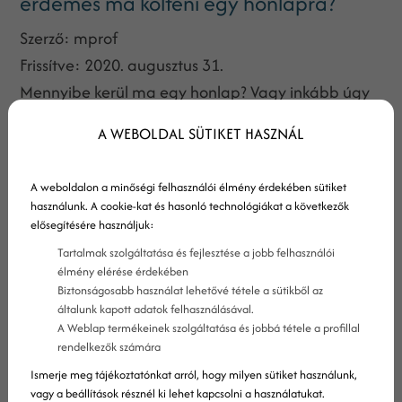
érdemes ma költeni egy honlapra?
Szerző:
mprof
Frissítve:
2020. augusztus 31.
Mennyibe kerül ma egy honlap? Vagy inkább úgy
fogalmaznám meg a kérdést, mennyit szabad rá
A WEBOLDAL SÜTIKET HASZNÁL
költeni? Miért drágább a drágább? Többet tud,
vagy csak megkérik az árát? Az olcsó honlap is
A weboldalon a minőségi felhasználói élmény érdekében sütiket
ugyanannyira megfelel a célnak?
használunk. A cookie-kat és hasonló technológiákat a következők
elősegítésére használjuk:
Tartalmak szolgáltatása és fejlesztése a jobb felhasználói
élmény elérése érdekében
Biztonságosabb használat lehetővé tétele a sütikből az
általunk kapott adatok felhasználásával.
A Weblap termékeinek szolgáltatása és jobbá tétele a profillal
rendelkezők számára
Ismerje meg tájékoztatónkat arról, hogy milyen sütiket használunk,
vagy a beállítások résznél ki lehet kapcsolni a használatukat.