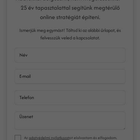
25 év tapasztalattal segítünk megtérülő
online stratégiát építeni.
Ismerjük meg egymást! Töltsd ki az alábbi űrlapot, és
felvesszük veled a kapcsolatot.
Név
E-mail
Telefon
Üzenet
Az
adatvédelmi nyilatkozat
ot elolvastam és elfogadom.