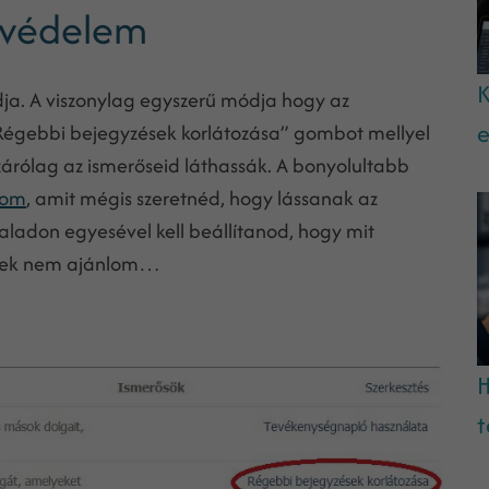
i védelem
K
ja. A viszonylag egyszerű módja hogy az
e
Régebbi bejegyzések korlátozása” gombot mellyel
zárólag az ismerőseid láthassák. A bonyolultabb
lom
, amit mégis szeretnéd, hogy lássanak az
aladon egyesével kell beállítanod, hogy mit
kinek nem ajánlom…
H
t