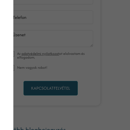
Telefon
Üzenet
Az
adatvédelmi nyilatkozat
ot elolvastam és
elfogadom.
Nem vagyok robot!
KAPCSOLATFELVÉTEL
ég több blogbejegyzés