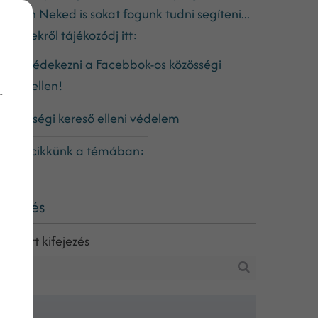
lapján Neked is sokat fogunk tudni segíteni...
észletekről tájékozódj itt:
ehet védekezni a Facebbok-os közösségi
ereső ellen!
-
 közösségi kereső elleni védelem
gyéb cikkünk a témában:
eresés
eresett kifejezés