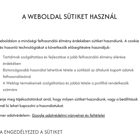
a
R
A WEBOLDAL SÜTIKET HASZNÁL
gy kiválasztott csoportjának is lehetősége volt
L
 Search-t. Ez a funkció olyan, mint a hagyományos
k
eboldalon a minőségi felhasználói élmény érdekében sütiket használunk. A cookie
 ez a keresőmotor indexeli minden felhasználó
 és hasonló technológiákat a következők elősegítésére használjuk:
A
öreit és így tovább, hogy a lehető legpontosabb keresési
Tartalmak szolgáltatása és fejlesztése a jobb felhasználói élmény elérése
modra? A kereső minden nyilvános tevékenységedet
érdekében
E
Biztonságosabb használat lehetővé tétele a sütikből az általunk kapott adatok
egtudhat Rólad! De ne aggódj, tehetsz ellene, most
felhasználásával.
A Weblap termékeinek szolgáltatása és jobbá tétele a profillal rendelkezők
K
számára
erje meg tájékoztatónkat arról, hogy milyen sütiket használunk, vagy a beállítások
K
znél ki lehet kapcsolni a használatukat.
tner adatvédelem:
Google adatvédelmi irányelvei és feltételei
A ENGEDÉLYEZED A SÜTIKET