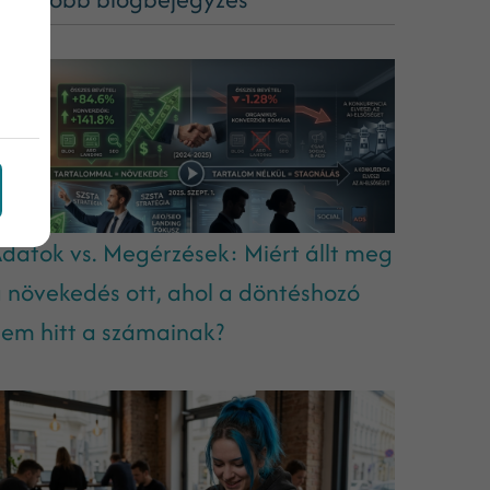
datok vs. Megérzések: Miért állt meg
 növekedés ott, ahol a döntéshozó
em hitt a számainak?