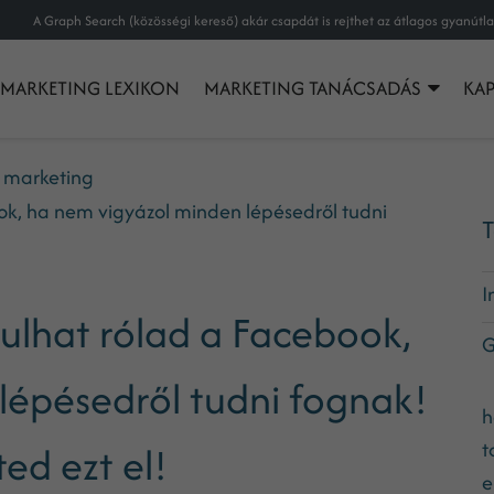
MARKETING LEXIKON
MARKETING TANÁCSADÁS
KA
r marketing
k, ha nem vigyázol minden lépésedről tudni
T
I
lhat rólad a Facebook,
G
lépésedről tudni fognak!
h
t
ed ezt el!
e