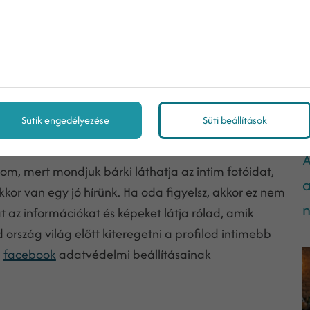
bok-os közösségi kereső
Sütik engedélyezése
Süti beállítások
A
m, mert mondjuk bárki láthatja az intim fotóidat,
a
or van egy jó hírünk. Ha oda figyelsz, akkor ez nem
n
 az információkat és képeket látja rólad, amik
ország világ előtt kiteregetni a profilod intimebb
a
facebook
adatvédelmi beállításainak