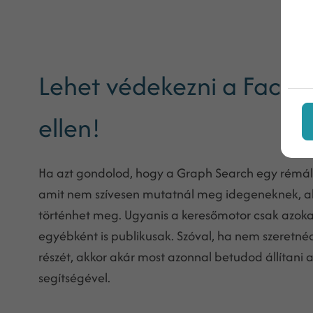
Lehet védekezni a Faceb
ellen!
Ha azt gondolod, hogy a Graph Search egy rémálo
amit nem szívesen mutatnál meg idegeneknek, akk
történhet meg. Ugyanis a keresőmotor csak azokat
egyébként is publikusak. Szóval, ha nem szeretnéd 
részét, akkor akár most azonnal betudod állítani 
segítségével.