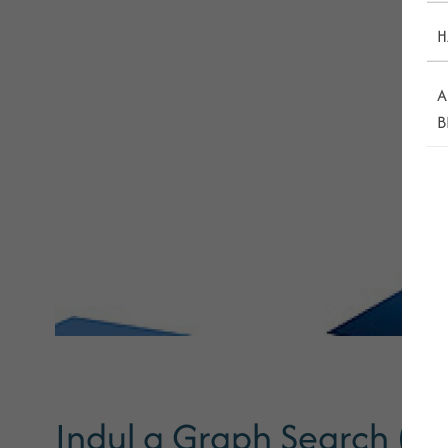
H
A
B
Indul a Graph Search (Kö