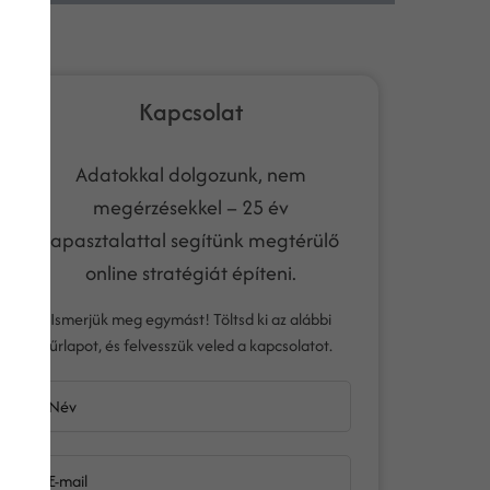
Kapcsolat
Adatokkal dolgozunk, nem
megérzésekkel – 25 év
tapasztalattal segítünk megtérülő
online stratégiát építeni.
Ismerjük meg egymást! Töltsd ki az alábbi
űrlapot, és felvesszük veled a kapcsolatot.
Név
E-mail