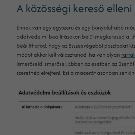
A közösségi kereső ellen
Ennek van egy egyszerű és egy bonyolultabb mód
adatvédelmi beállításokon belül megkeresed a „
beállíthatod, hogy az összes régebbi posztodat ki
módot akkor kell választanod ha van olyan
tarta
ismerőseid ismerősei. Ebben az esetben az üzenőf
szeretnéd elrejteni. Ezt a macerát azonban sen