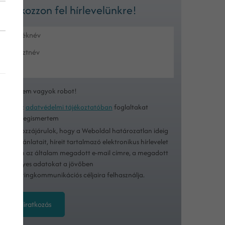
Iratkozzon fel hírlevelünkre!
Nem vagyok robot!
Az
adatvédelmi tájékoztatóban
foglaltakat
megismertem
Hozzájárulok, hogy a Weboldal határozatlan ideig
ajánlatait, híreit tartalmazó elektronikus hírlevelet
küldjön az általam megadott e-mail címre, a megadott
személyes adatokat a jövőben
marketingkommunikációs céljaira felhasználja.
Feliratkozás