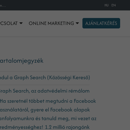
HU
EN
A Graph Search (közösségi kereső) akár csapdát is rejthet az átlagos gyanútlan facebook felhasználók számára
PCSOLAT
ONLINE MARKETING
AJÁNLATKÉRÉS
artalomjegyzék
ndul a Graph Search (Közösségi Kereső)
raph Search, az adatvédelmi rémálom
Ha szeretnél többet megtudni a Facebook
asználatáról, gyere el Facebook alapok
anfolyamunkra és tanuld meg, mi vezet az
redményességhez! 1.2 millió rajongónk