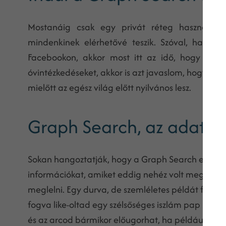
Mostanáig csak egy privát réteg használhatta
mindenkinek elérhetővé teszik. Szóval, ha eddi
Facebookon, akkor most itt az idő, hogy me
óvintézkedéseket, akkor is azt javaslom, hogy né
mielőtt az egész világ előtt nyilvános lesz.
Graph Search, az adatv
Sokan hangoztatják, hogy a Graph Search egy iga
információkat, amiket eddig nehéz volt megtalálni,
meglelni. Egy durva, de szemléletes példát felhoz
fogva like-oltad egy szélsőséges iszlám pap mon
és az arcod bármikor előugorhat, ha például az 