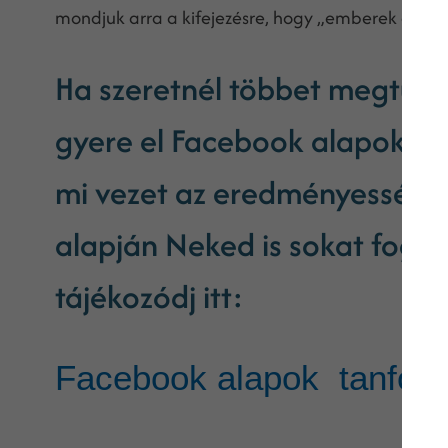
mondjuk arra a kifejezésre, hogy „emberek akik li
Ha szeretnél többet megtudn
gyere el Facebook alapok ta
mi vezet az eredményességhe
alapján Neked is sokat fogunk
tájékozódj itt:
Facebook alapok tanfol