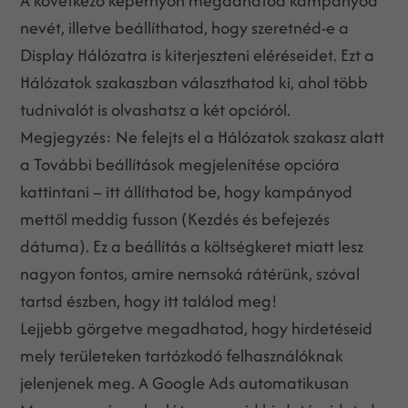
A következő képernyőn megadhatod kampányod
nevét, illetve beállíthatod, hogy szeretnéd-e a
Display Hálózatra is kiterjeszteni eléréseidet. Ezt a
Hálózatok szakaszban választhatod ki, ahol több
tudnivalót is olvashatsz a két opcióról.
Megjegyzés: Ne felejts el a Hálózatok szakasz alatt
a További beállítások megjelenítése opcióra
kattintani – itt állíthatod be, hogy kampányod
mettől meddig fusson (Kezdés és befejezés
dátuma). Ez a beállítás a költségkeret miatt lesz
nagyon fontos, amire nemsoká rátérünk, szóval
tartsd észben, hogy itt találod meg!
Lejjebb görgetve megadhatod, hogy hirdetéseid
mely területeken tartózkodó felhasználóknak
jelenjenek meg. A Google Ads automatikusan