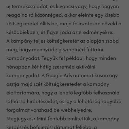
új termékcsaládot, és kíváncsi vagy, hogy hogyan
reagálna rá közönséged, akkor eleinte egy kisebb
költségkeretet állíts be, majd fokozatosan növeld a
későbbiekben, és figyelj oda az eredményekre.
A kampány teljes költségkeretét az alapján szabd
meg, hogy mennyi ideig szeretnéd futtatni
kampányodat. Tegyük fel például, hogy minden
hónapban két hétig szeretnéd aktiválni
kampányodat. A Google Ads automatikusan úgy
osztja majd szét költségkeretedet a kampány
élettartamára, hogy a lehető legtöbb felhasználó
láthassa hirdetéseidet, és így a lehető legnagyobb
forgalmat vonzhasd be webhelyedre.
Megjegyzés: Mint fentebb említettük, a kampány
kezdési és befejezési dátumát feljebb, a