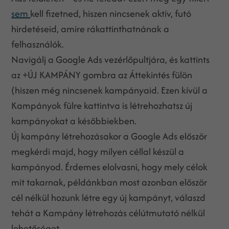
sem
kell fizetned, hiszen nincsenek aktív, futó
hirdetéseid, amire rákattinthatnának a
felhasználók.
Navigálj a Google Ads vezérlőpultjára, és kattints
az +ÚJ KAMPÁNY gombra az Áttekintés fülön
(hiszen még nincsenek kampányaid. Ezen kívül a
Kampányok fülre kattintva is létrehozhatsz új
kampányokat a későbbiekben.
Új kampány létrehozásakor a Google Ads először
megkérdi majd, hogy milyen céllal készül a
kampányod. Érdemes elolvasni, hogy mely célok
mit takarnak, példánkban most azonban először
cél nélkül hozunk létre egy új kampányt, válaszd
tehát a Kampány létrehozás célútmutató nélkül
lehetőséget.