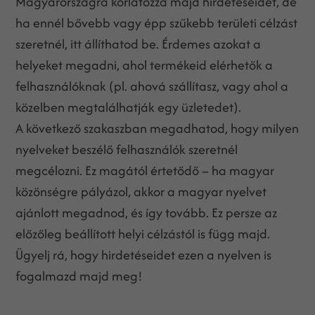
Magyarországra korlátozza majd hirdetéseidet, de
ha ennél bővebb vagy épp szűkebb területi célzást
szeretnél, itt állíthatod be. Érdemes azokat a
helyeket megadni, ahol termékeid elérhetők a
felhasználóknak (pl. ahová szállítasz, vagy ahol a
közelben megtalálhatják egy üzletedet).
A következő szakaszban megadhatod, hogy milyen
nyelveket beszélő felhasználók szeretnél
megcélozni. Ez magától értetődő – ha magyar
közönségre pályázol, akkor a magyar nyelvet
ajánlott megadnod, és így tovább. Ez persze az
előzőleg beállított helyi célzástól is függ majd.
Ügyelj rá, hogy hirdetéseidet ezen a nyelven is
fogalmazd majd meg!