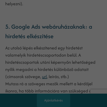
helyezni).
5. Google Ads webáruházaknak: a
hirdetés elkészítése
Az utolsó lépés elkészítened egy hirdetést
valamelyik hirdetéscsoportodon belül. A
hirdetéscsoportok utáni képernyőn lehetőséged
nyílik megadni a hirdetés különböző adatait
(címsorok szövege,
url
, leírás, stb.)
Mutass rá a szöveges mezők mellett a kérdőjel
ikonra, ha több információra van szükséged a
különböző adatmezőkről. Készítsd el első
Ajánlatkérés
hirdetésedet!