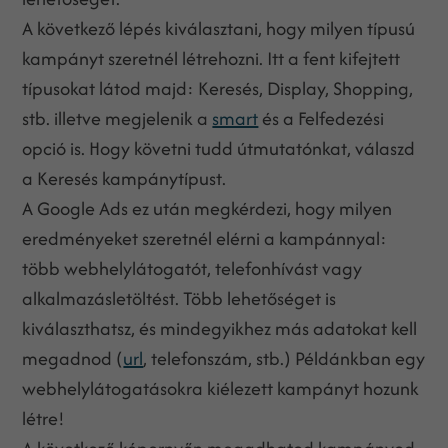
A következő lépés kiválasztani, hogy milyen típusú
kampányt szeretnél létrehozni. Itt a fent kifejtett
típusokat látod majd: Keresés, Display, Shopping,
stb. illetve megjelenik a
smart
és a Felfedezési
opció is. Hogy követni tudd útmutatónkat, válaszd
a Keresés kampánytípust.
A Google Ads ez után megkérdezi, hogy milyen
eredményeket szeretnél elérni a kampánnyal:
több webhelylátogatót, telefonhívást vagy
alkalmazásletöltést. Több lehetőséget is
kiválaszthatsz, és mindegyikhez más adatokat kell
megadnod (
url
, telefonszám, stb.) Példánkban egy
webhelylátogatásokra kiélezett kampányt hozunk
létre!