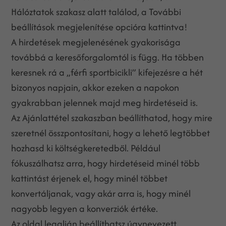
Hálóztatok szakasz alatt találod, a További
beállítások megjelenítése opcióra kattintva!
A hirdetések megjelenésének gyakorisága
továbbá a keresőforgalomtól is függ. Ha többen
keresnek rá a „férfi sportbicikli” kifejezésre a hét
bizonyos napjain, akkor ezeken a napokon
gyakrabban jelennek majd meg hirdetéseid is.
Az Ajánlattétel szakaszban beállíthatod, hogy mire
szeretnél összpontosítani, hogy a lehető legtöbbet
hozhasd ki költségkeretedből. Például
fókuszálhatsz arra, hogy hirdetéseid minél több
kattintást érjenek el, hogy minél többet
konvertáljanak, vagy akár arra is, hogy minél
nagyobb legyen a konverziók értéke.
Az oldal legalján beállíthatsz úgynevezett