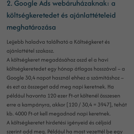
2. Google Ads webáruházaknak: a
költségkeretedet és ajánlattételeid
meghatározása
Lejjebb haladva található a Költségkeret és
ajánlattétel szakasz.
A költségkeret megadásához oszd el a havi
költségkeretedet egy hónap átlagos hosszával – a
Google 30,4 napot használ ehhez a számításhoz –
és ezt az összeget add meg napi keretnek. Ha
például havonta 120 ezer Ft-ot költenél összesen
erre a kampányra, akkor [120 / 30,4 = 3947], tehát
kb. 4000 Ft-ot kell megadnod napi keretnek.
A költségkeretet hirdetési igényeid és céljaid
szerint add meg. Például ha most vezettél be egy