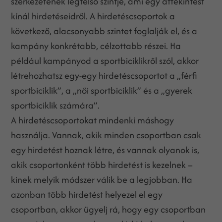
szerkezetének legfelső szintje, ami egy áttekintést
kínál hirdetéseidről. A hirdetéscsoportok a
következő, alacsonyabb szintet foglalják el, és a
kampány konkrétabb, célzottabb részei. Ha
például kampányod a sportbiciklikről szól, akkor
létrehozhatsz egy-egy hirdetéscsoportot a „férfi
sportbiciklik”, a „női sportbiciklik” és a „gyerek
sportbiciklik számára”.
A hirdetéscsoportokat mindenki máshogy
használja. Vannak, akik minden csoportban csak
egy hirdetést hoznak létre, és vannak olyanok is,
akik csoportonként több hirdetést is kezelnek –
kinek melyik módszer válik be a legjobban. Ha
azonban több hirdetést helyezel el egy
csoportban, akkor ügyelj rá, hogy egy csoportban