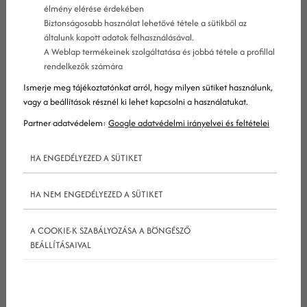
élmény elérése érdekében
Biztonságosabb használat lehetővé tétele a sütikből az
általunk kapott adatok felhasználásával.
A Weblap termékeinek szolgáltatása és jobbá tétele a profillal
rendelkezők számára
Ismerje meg tájékoztatónkat arról, hogy milyen sütiket használunk,
vagy a beállítások résznél ki lehet kapcsolni a használatukat.
Partner adatvédelem:
Google adatvédelmi irányelvei és feltételei
HA ENGEDÉLYEZED A SÜTIKET
HA NEM ENGEDÉLYEZED A SÜTIKET
A digitális hirdetések nem várnak arra, hogy az
emberek valahol véletlenül megpillantsák őket az
A COOKIE-K SZABÁLYOZÁSA A BÖNGÉSZŐ
BEÁLLÍTÁSAIVAL
interneten – ott és akkor érheted el velük ideális
ügyfeleidet, ahol és amikor a legnagyobb
hajlandóságot mutatják a vásárlásra.