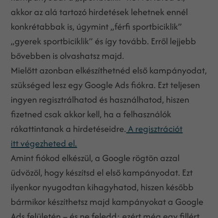
akkor az alá tartozó hirdetések lehetnek ennél
konkrétabbak is, úgymint „férfi sportbiciklik”
„gyerek sportbiciklik” és így tovább. Erről lejjebb
bővebben is olvashatsz majd.
Mielőtt azonban elkészíthetnéd első kampányodat,
szükséged lesz egy Google Ads fiókra. Ezt teljesen
ingyen regisztrálhatod és használhatod, hiszen
fizetned csak akkor kell, ha a felhasználók
rákattintanak a hirdetéseidre.
A regisztrációt
itt végezheted el.
Amint fiókod elkészül, a Google rögtön azzal
üdvözöl, hogy készítsd el első kampányodat. Ezt
ilyenkor nyugodtan kihagyhatod, hiszen később
bármikor készíthetsz majd kampányokat a Google
Ads felületén – és ne feledd: ezért még egy fillért