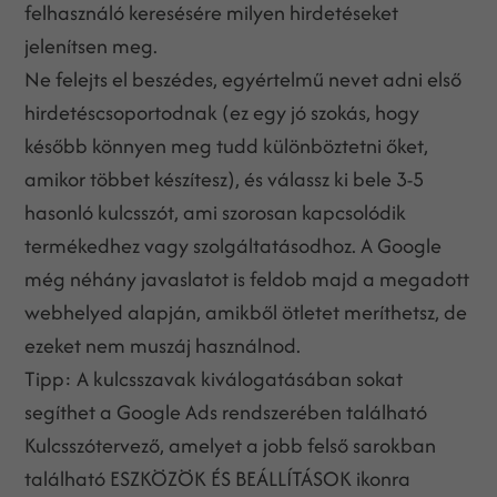
felhasználó keresésére milyen hirdetéseket
jelenítsen meg.
Ne felejts el beszédes, egyértelmű nevet adni első
hirdetéscsoportodnak (ez egy jó szokás, hogy
később könnyen meg tudd különböztetni őket,
amikor többet készítesz), és válassz ki bele 3-5
hasonló kulcsszót, ami szorosan kapcsolódik
termékedhez vagy szolgáltatásodhoz. A Google
még néhány javaslatot is feldob majd a megadott
webhelyed alapján, amikből ötletet meríthetsz, de
ezeket nem muszáj használnod.
Tipp: A kulcsszavak kiválogatásában sokat
segíthet a Google Ads rendszerében található
Kulcsszótervező, amelyet a jobb felső sarokban
található ESZKÖZÖK ÉS BEÁLLÍTÁSOK ikonra