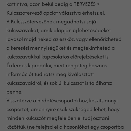
kattintva, azon belül pedig a TERVEZÉS >
Kulcsszótervező opciót választva érhetsz el.
A Kulcsszótervezőnek megadhatsz saját
kulcsszavakat, amik alapján új lehetőségeket
javasol majd neked az eszköz, vagy ellenőrizheted
a keresési mennyiségüket és megtekintheted a
kulcsszavakkal kapcsolatos előrejelzéseket is.
Érdemes kipróbálni, mert rengeteg hasznos
információt tudhatsz meg kiválasztott
kulcsszavaidról, és sok új kulcsszót is találhatsz
benne.
Visszatérve a hirdetéscsoportokhoz, készíts annyi
csoportot, amennyire csak szükséged lehet, hogy
minden kulcsszót megfelelően el tudj osztani
közöttük (ne felejtsd el a hasonlókat egy csoportba