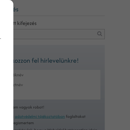
eresés
eresett kifejezés
-
Iratkozzon fel hírlevelünkre!
Nem vagyok robot!
Az
adatvédelmi tájékoztatóban
foglaltakat
megismertem