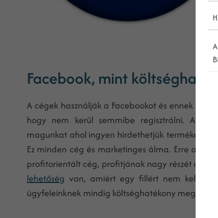
H
A
B
Facebook, mint költséghaték
A cégek használják a Facebookot és ennek nagyon
hogy nem kerül semmibe regisztrálni. A regis
magunkat ahol ingyen hirdethetjük termékeinket s
Ez minden cég és marketinges álma. Erre a
face
profitorientált cég, profitjának nagy részét az ol
lehetőség
van, amiért egy fillért nem kell fize
ügyfeleinknek mindig költséghatékony megoldáso