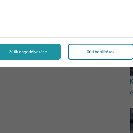
a
n
Sütik engedélyezése
Süti beállítások
K
e