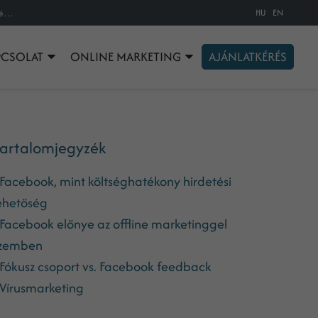
HU
EN
Mi az a Facebook? Kell nekem egyáltalán? Hatékony Facebook jelenlét tervezése a vállalkozások számára
PCSOLAT
ONLINE MARKETING
AJÁNLATKÉRÉS
artalomjegyzék
Facebook, mint költséghatékony hirdetési
ehetőség
Facebook előnye az offline marketinggel
zemben
Fókusz csoport vs. Facebook feedback
Vírusmarketing