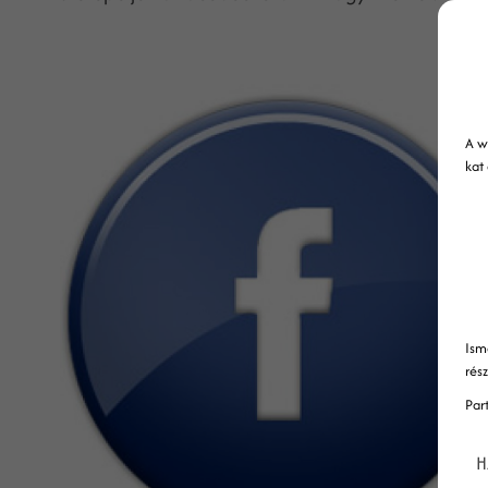
A w
kat
Ism
rés
Par
H