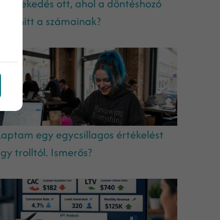
 növekedés ott, ahol a döntéshozó
em hitt a számainak?
aptam egy egycsillagos értékelést
gy trolltól. Ismerős?