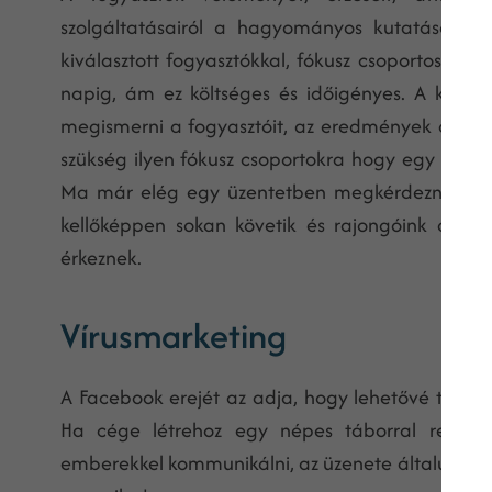
szolgáltatásairól a hagyományos kutatásokkal
kiválasztott fogyasztókkal, fókusz csoportos kut
napig, ám ez költséges és időigényes. A kisvál
megismerni a fogyasztóit, az eredmények által 
szükség ilyen fókusz csoportokra hogy egy márka 
Ma már elég egy üzentetben megkérdezni a Fac
kellőképpen sokan követik és rajongóink aktíva
érkeznek.
Vírusmarketing
A Facebook erejét az adja, hogy lehetővé teszi 
Ha cége létrehoz egy népes táborral rendelk
emberekkel kommunikálni, az üzenete általuk ter