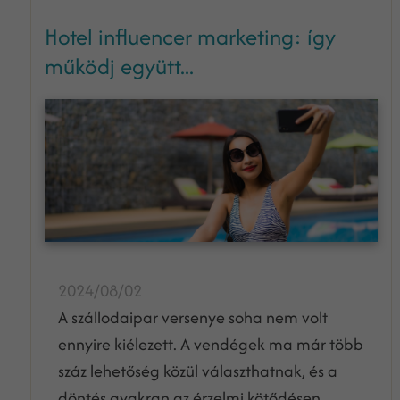
Hotel influencer marketing: így
működj együtt...
2024/08/02
A szállodaipar versenye soha nem volt
ennyire kiélezett. A vendégek ma már több
száz lehetőség közül választhatnak, és a
döntés gyakran az érzelmi kötődésen