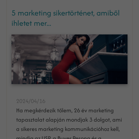
5 marketing sikertörténet, amiből
ihletet mer...
2024/04/16
Ha megkérdezik tőlem, 26 év marketing
tapasztalat alapján mondjak 3 dolgot, ami
a sikeres marketing kommunikációhoz kell,
mindig az USP, a Buyer Pesona és a