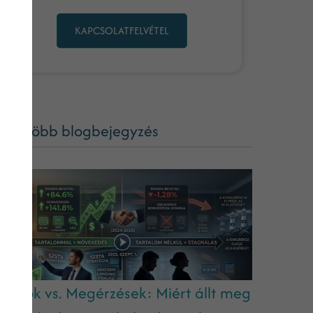
KAPCSOLATFELVÉTEL
ég több blogbejegyzés
datok vs. Megérzések: Miért állt meg