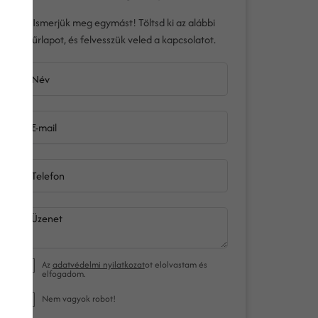
Ismerjük meg egymást! Töltsd ki az alábbi
űrlapot, és felvesszük veled a kapcsolatot.
Név
E-mail
Telefon
Üzenet
Az
adatvédelmi nyilatkozat
ot elolvastam és
elfogadom.
Nem vagyok robot!