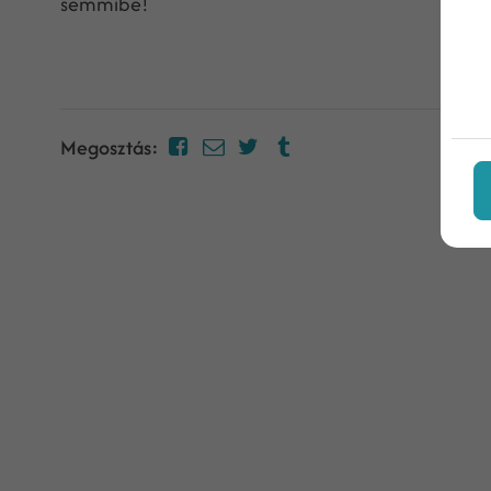
semmibe!
Megosztás: