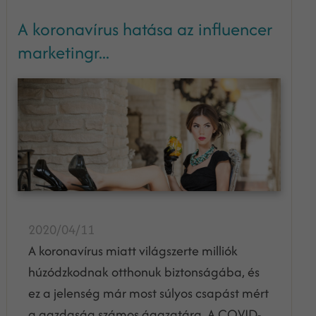
A koronavírus hatása az influencer
marketingr...
2020/04/11
A koronavírus miatt világszerte milliók
húzódzkodnak otthonuk biztonságába, és
ez a jelenség már most súlyos csapást mért
a gazdaság számos ágazatára. A COVID-