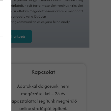
Hozzájárulok, hogy a Weboldal határozatlan ideig
ajánlatait, híreit tartalmazó elektronikus hírlevelet
küldjön az általam megadott e-mail címre, a megadott
személyes adatokat a jövőben
marketingkommunikációs céljaira felhasználja.
Feliratkozás
Kapcsolat
Adatokkal dolgozunk, nem
megérzésekkel – 25 év
tapasztalattal segítünk megtérülő
online stratégiát építeni.