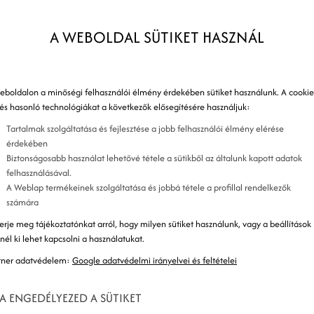
K
A WEBOLDAL SÜTIKET HASZNÁL
K
eboldalon a minőségi felhasználói élmény érdekében sütiket használunk. A cookie
 és hasonló technológiákat a következők elősegítésére használjuk:
Tartalmak szolgáltatása és fejlesztése a jobb felhasználói élmény elérése
érdekében
Biztonságosabb használat lehetővé tétele a sütikből az általunk kapott adatok
felhasználásával.
A Weblap termékeinek szolgáltatása és jobbá tétele a profillal rendelkezők
számára
erje meg tájékoztatónkat arról, hogy milyen sütiket használunk, vagy a beállítások
znél ki lehet kapcsolni a használatukat.
tner adatvédelem:
Google adatvédelmi irányelvei és feltételei
A ENGEDÉLYEZED A SÜTIKET