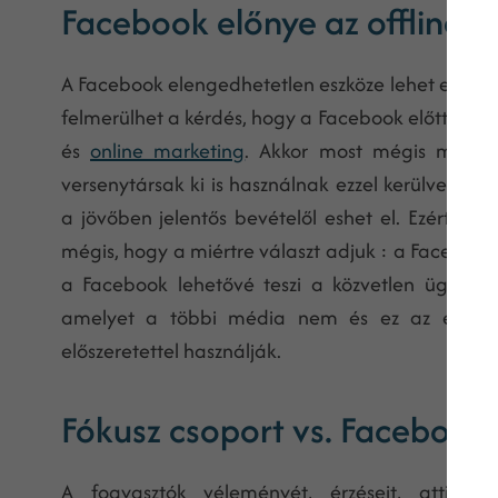
Facebook előnye az offline 
A Facebook elengedhetetlen eszköze lehet egy m
felmerülhet a kérdés, hogy a Facebook előtt is vo
és
online marketing
. Akkor most mégis mi vál
versenytársak ki is használnak ezzel kerülve o
a jövőben jelentős bevételől eshet el. Ezért aka
mégis, hogy a miértre választ adjuk : a Facebo
a Facebook lehetővé teszi a közvetlen ügyféle
amelyet a többi média nem és ez az egyik 
előszeretettel használják.
Fókusz csoport vs. Facebook
A fogyasztók véleményét, érzéseit, attitűdj