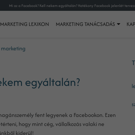
MARKETING LEXIKON
MARKETING TANÁCSADÁS
KA
r marketing
T
nekem egyáltalán?
l
s
magánszemély fent legyenek a Facebookon. Ezen
érteni, hogy mint cég, vállalkozás valaki ne
ünkből kiderül!