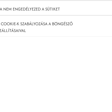
A NEM ENGEDÉLYEZED A SÜTIKET
 COOKIE-K SZABÁLYOZÁSA A BÖNGÉSZŐ
EÁLLÍTÁSAIVAL
ony hirdetési lehetőség
 egyszerű okai vannak. Az első és legfontosabb az,
ztrációt követően egy olyan platformon találjuk
zolgáltatásainkat a közösségi oldal tagjai számára.
book
a megfelelő helyszín. Persze a
facebook
is egy
dalon hirdetők teszik ki, de számos egyéb megjelenési
tnünk. Elsősorban mi is erre fektetjük a hangsúlyt,
kat javaslok.