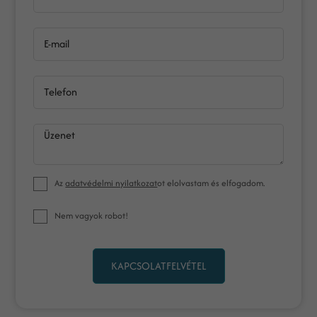
E-mail
Telefon
Üzenet
Az
adatvédelmi nyilatkozat
ot elolvastam és elfogadom.
Nem vagyok robot!
KAPCSOLATFELVÉTEL