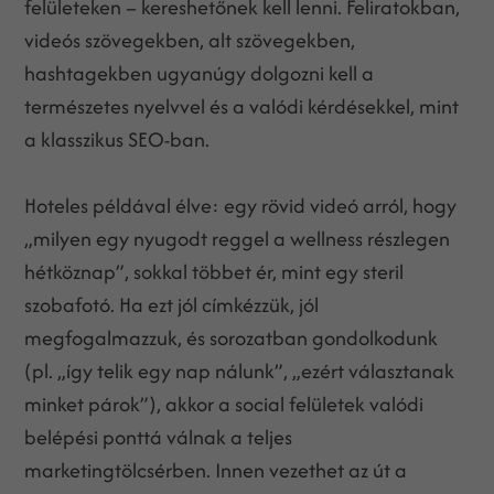
felületeken – kereshetőnek kell lenni. Feliratokban,
videós szövegekben, alt szövegekben,
hashtagekben ugyanúgy dolgozni kell a
természetes nyelvvel és a valódi kérdésekkel, mint
a klasszikus SEO-ban.
Hoteles példával élve: egy rövid videó arról, hogy
„milyen egy nyugodt reggel a wellness részlegen
hétköznap”, sokkal többet ér, mint egy steril
szobafotó. Ha ezt jól címkézzük, jól
megfogalmazzuk, és sorozatban gondolkodunk
(pl. „így telik egy nap nálunk”, „ezért választanak
minket párok”), akkor a social felületek valódi
belépési ponttá válnak a teljes
marketingtölcsérben. Innen vezethet az út a