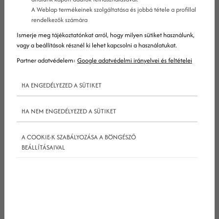
felhasználó szándékát, és ott vagyunk-e akkor,
A Weblap termékeinek szolgáltatása és jobbá tétele a profillal
rendelkezők számára
amikor kérdése van.
Ismerje meg tájékoztatónkat arról, hogy milyen sütiket használunk,
vagy a beállítások résznél ki lehet kapcsolni a használatukat.
Partner adatvédelem:
Google adatvédelmi irányelvei és feltételei
HA ENGEDÉLYEZED A SÜTIKET
HA NEM ENGEDÉLYEZED A SÜTIKET
A COOKIE-K SZABÁLYOZÁSA A BÖNGÉSZŐ
BEÁLLÍTÁSAIVAL
Ma már nem csak a
google
-ben keresnek. Az
emberek kérdeznek a ChatGPT-től, böngésznek