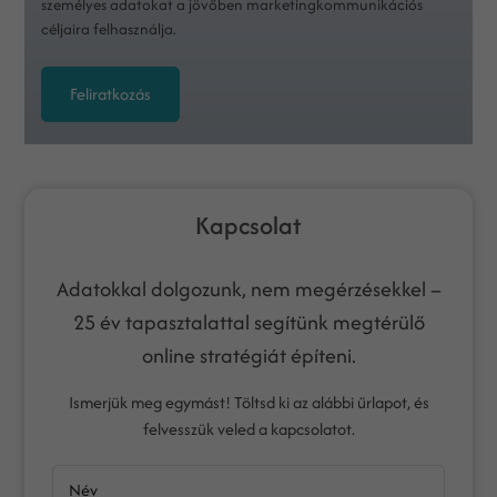
személyes adatokat a jövőben marketingkommunikációs
céljaira felhasználja.
Feliratkozás
Kapcsolat
Adatokkal dolgozunk, nem megérzésekkel –
25 év tapasztalattal segítünk megtérülő
online stratégiát építeni.
Ismerjük meg egymást! Töltsd ki az alábbi űrlapot, és
felvesszük veled a kapcsolatot.
Név