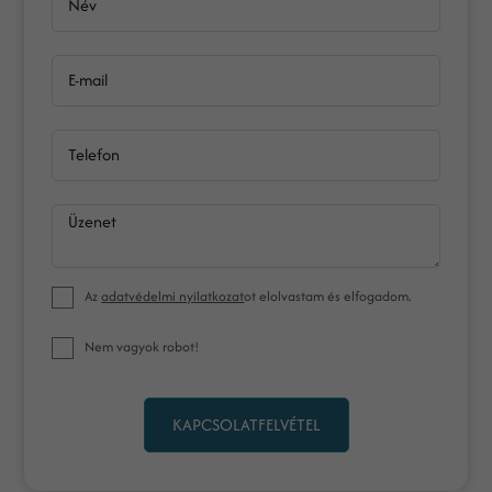
Név
E-mail
Telefon
Üzenet
Az
adatvédelmi nyilatkozat
ot elolvastam és elfogadom.
Nem vagyok robot!
KAPCSOLATFELVÉTEL