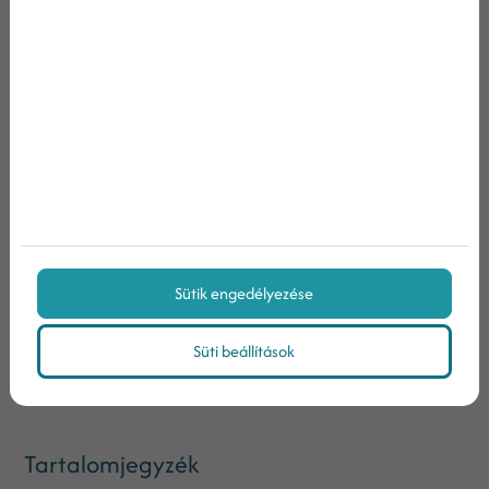
márkádról kialakult képet nagyban befolyásolja,
hogy milyen érzelmeket váltanak ki tartalmaid az
olvasókból. Mindezzel továbbá azt is
bizonyíthatod, hogy valóban megérted pácienseid
problémáit.
Sütik engedélyezése
Megosztás:
Süti beállítások
Tartalomjegyzék