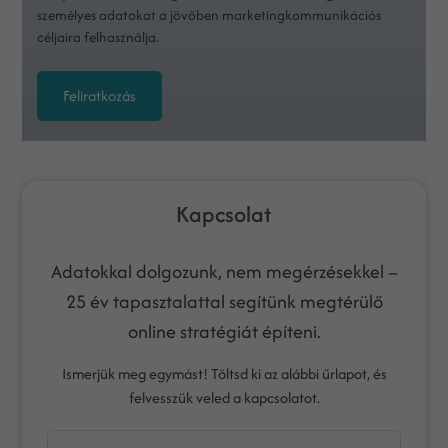
személyes adatokat a jövőben marketingkommunikációs
céljaira felhasználja.
Feliratkozás
Kapcsolat
Adatokkal dolgozunk, nem megérzésekkel –
25 év tapasztalattal segítünk megtérülő
online stratégiát építeni.
Ismerjük meg egymást! Töltsd ki az alábbi űrlapot, és
felvesszük veled a kapcsolatot.