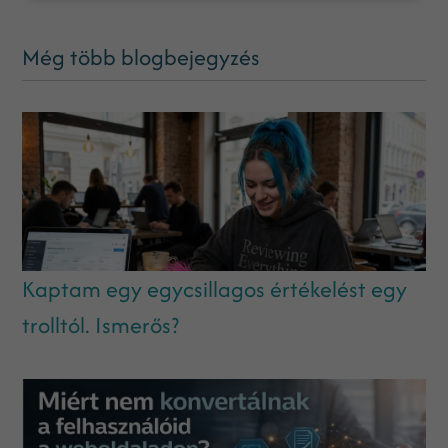
Még több blogbejegyzés
Kaptam egy egycsillagos értékelést egy
trolltól. Ismerős?