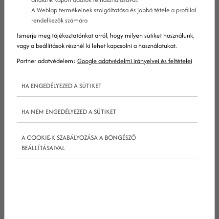
A Weblap termékeinek szolgáltatása és jobbá tétele a profillal
rendelkezők számára
Ismerje meg tájékoztatónkat arról, hogy milyen sütiket használunk,
vagy a beállítások résznél ki lehet kapcsolni a használatukat.
Partner adatvédelem:
Google adatvédelmi irányelvei és feltételei
HA ENGEDÉLYEZED A SÜTIKET
HA NEM ENGEDÉLYEZED A SÜTIKET
Az alábbiakban arról lesz szó, hogy milyen trendek
befolyásolják majd a 2021-es digitális
A COOKIE-K SZABÁLYOZÁSA A BÖNGÉSZŐ
egészségügyi marketing
menetét.
BEÁLLÍTÁSAIVAL
A digitális egészségügyi marketing
helyzete a COVID-19 járványban
Mielőtt belekezdenénk a trendek tárgyalásába,