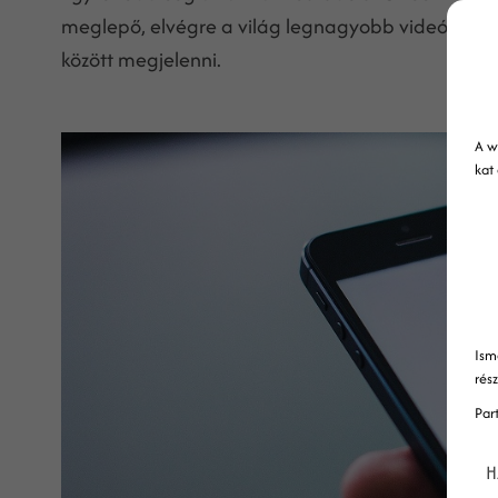
meglepő, elvégre a világ legnagyobb videómegosz
között megjelenni.
A w
kat
Ism
rés
Par
H