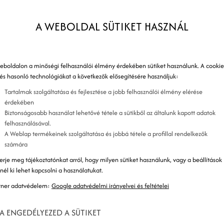
tó platformján mindenki szeretne az első találatok
A WEBOLDAL SÜTIKET HASZNÁL
eboldalon a minőségi felhasználói élmény érdekében sütiket használunk. A cookie
 és hasonló technológiákat a következők elősegítésére használjuk:
Tartalmak szolgáltatása és fejlesztése a jobb felhasználói élmény elérése
érdekében
Biztonságosabb használat lehetővé tétele a sütikből az általunk kapott adatok
felhasználásával.
A Weblap termékeinek szolgáltatása és jobbá tétele a profillal rendelkezők
számára
erje meg tájékoztatónkat arról, hogy milyen sütiket használunk, vagy a beállítások
znél ki lehet kapcsolni a használatukat.
tner adatvédelem:
Google adatvédelmi irányelvei és feltételei
A ENGEDÉLYEZED A SÜTIKET