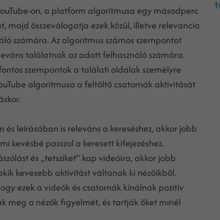
t
a YouTube-on, a platform algoritmusa egy másodperc
t, majd összeválogatja ezek közül, illetve relevancia
sználó számára. Az algoritmus számos szempontot
leváns találatnak az adott felhasználó számára.
fontos szempontok a találati oldalak személyre
Tube algoritmusa a feltöltő csatornák aktivitását
áskor.
és leírásában is releváns a kereséshez, akkor jobb
mi kevésbé passzol a keresett kifejezéshez.
ólást és „tetsziket” kap videóira, akkor jobb
kik kevesebb aktivitást váltanak ki nézőikből.
ogy ezek a videók és csatornák kínálnak pozitív
 meg a nézők figyelmét, és tartják őket minél