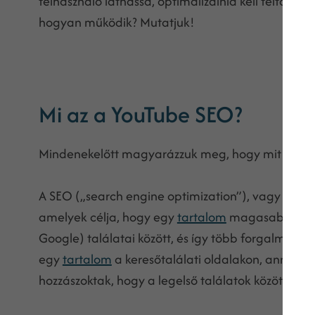
felhasználó láthassa, optimalizálnia kell feltöltött
hogyan működik? Mutatjuk!
Mi az a YouTube SEO?
Mindenekelőtt magyarázzuk meg, hogy mit takar 
A SEO („search engine optimization”), vagy
keres
amelyek célja, hogy egy
tartalom
magasabb pozíc
Google) találatai között, és így több forgalmat 
egy
tartalom
a keresőtalálati oldalakon, annál tö
hozzászoktak, hogy a legelső találatok között min