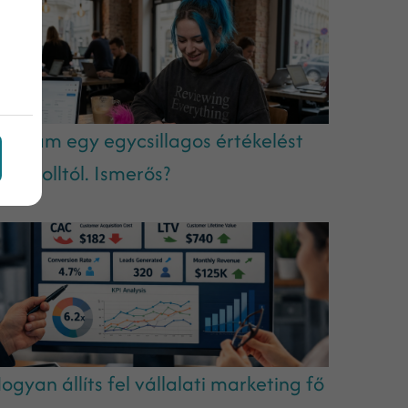
aptam egy egycsillagos értékelést
gy trolltól. Ismerős?
ogyan állíts fel vállalati marketing fő