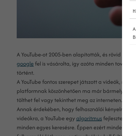
H
A
B
A YouTube-ot 2005-ben alapították, és rövid időn 
google
fel is vásárolta, így azóta minden további 
történt.
A YouTube fontos szerepet játszott a videók, mint
platformnak köszönhetően ma már bármelyik már
tölthet fel vagy tekinthet meg az interneten.
Annak érdekében, hogy felhasználói kényelmesen
videókra, a YouTube egy
algoritmus
fejlesztett ki
minden egyes keresésre. Éppen ezért minden egye