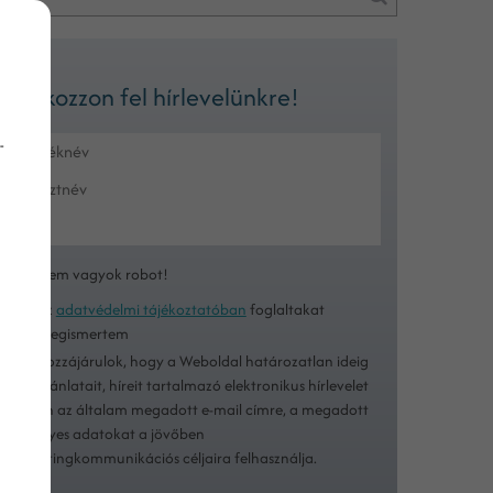
Iratkozzon fel hírlevelünkre!
-
Nem vagyok robot!
Az
adatvédelmi tájékoztatóban
foglaltakat
megismertem
Hozzájárulok, hogy a Weboldal határozatlan ideig
ajánlatait, híreit tartalmazó elektronikus hírlevelet
küldjön az általam megadott e-mail címre, a megadott
személyes adatokat a jövőben
marketingkommunikációs céljaira felhasználja.