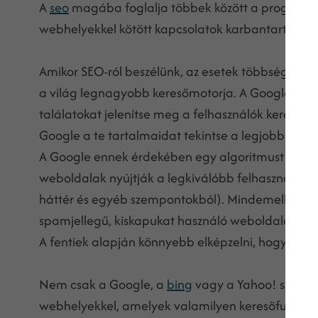
A
seo
magába foglalja többek között a programozás
webhelyekkel kötött kapcsolatok karbantartását i
Amikor SEO-ról beszélünk, az esetek többségébe
a világ legnagyobb keresőmotorja. A Google célj
találatokat jelenítse meg a felhasználók keresése
Google a te tartalmaidat tekintse a legjobb minő
A Google ennek érdekében egy algoritmust fejleszt
weboldalak nyújtják a legkiválóbb felhasználói él
háttér és egyéb szempontokból). Mindemellett, az 
spamjellegű, kiskapukat használó weboldalakat is
A fentiek alapján könnyebb elképzelni, hogy mit t
Nem csak a Google, a
bing
vagy a Yahoo! számít
webhelyekkel, amelyek valamilyen keresőfunkciót 