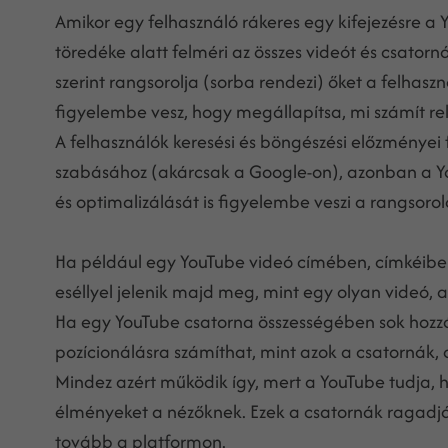
Amikor egy felhasználó rákeres egy kifejezésre 
töredéke alatt felméri az összes videót és csatorná
szerint rangsorolja (sorba rendezi) őket a felha
figyelembe vesz, hogy megállapítsa, mi számít re
A felhasználók keresési és böngészési előzményei 
szabásához (akárcsak a Google-on), azonban a You
és optimalizálását is figyelembe veszi a rangsorol
Ha például egy YouTube videó címében, címkéiben 
eséllyel jelenik majd meg, mint egy olyan videó, a
Ha egy YouTube csatorna összességében sok hozzász
pozícionálásra számíthat, mint azok a csatornák, a
Mindez azért működik így, mert a YouTube tudja, h
élményeket a nézőknek. Ezek a csatornák ragadják
tovább a platformon.