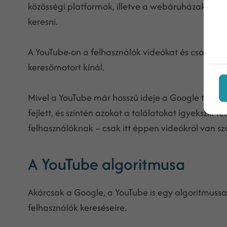
közösségi platformok, illetve a webáruházak is, 
keresni.
A YouTube-on a felhasználók videókat és csatorná
keresőmotort kínál.
Mivel a YouTube már hosszú ideje a Google tulajdo
fejlett, és szintén azokat a találatokat igyekszik 
felhasználóknak – csak itt éppen videókról van s
A YouTube algoritmusa
Akárcsak a Google, a YouTube is egy algoritmussal
felhasználók kereséseire.