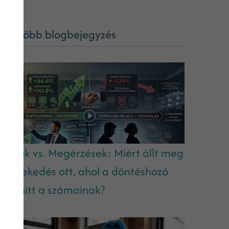
ég több blogbejegyzés
datok vs. Megérzések: Miért állt meg
 növekedés ott, ahol a döntéshozó
em hitt a számainak?