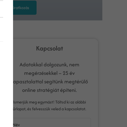
Feliratkozás
Kapcsolat
Adatokkal dolgozunk, nem
megérzésekkel – 25 év
tapasztalattal segítünk megtérülő
online stratégiát építeni.
Ismerjük meg egymást! Töltsd ki az alábbi
űrlapot, és felvesszük veled a kapcsolatot.
Név