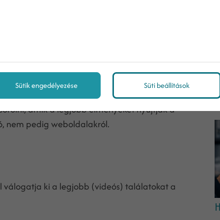
amelyeken más felhasználókat, vagy termékeket lehet
kat kereshetnek, ehhez pedig a platform egy saját
K
Sütik engedélyezése
Süti beállítások
e
na, a videós platform keresőmotorja is rendkívül
felsorolni, amik a legjobb élményeket nyújtják a
zó, nem pedig weboldalakról.
 válogatja ki a legjobb (videós) találatokat a
H