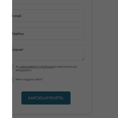
E-mail
Telefon
Üzenet
Az
adatvédelmi nyilatkozat
ot elolvastam és
elfogadom.
Nem vagyok robot!
KAPCSOLATFELVÉTEL