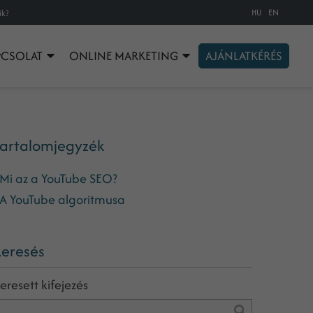
HU
EN
ik?
PCSOLAT
ONLINE MARKETING
AJÁNLATKÉRÉS
artalomjegyzék
Mi az a YouTube SEO?
A YouTube algoritmusa
eresés
eresett kifejezés