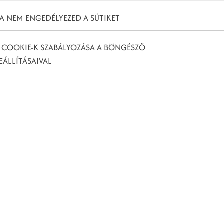
A NEM ENGEDÉLYEZED A SÜTIKET
 COOKIE-K SZABÁLYOZÁSA A BÖNGÉSZŐ
EÁLLÍTÁSAIVAL
belül olyan népszerű lett, hogy egy évvel később a
fejlesztés és növekedés a keresőóriás oltalma alatt
 fő tartalomformátumok elterjesztésében. A
ka vagy felhasználó korlátlan mennyiségű videót
 és gyorsan rátalálhassanak a számukra releváns
, amely a legjobb találatok összeválogatásáért felel
s csatornának, amely szeretné, hogy videóit több