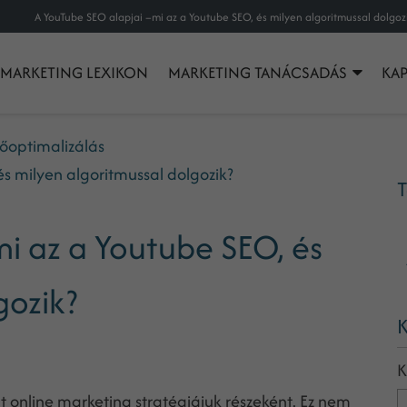
A YouTube SEO alapjai –mi az a Youtube SEO, és milyen algoritmussal dolgoz
MARKETING LEXIKON
MARKETING TANÁCSADÁS
KA
őoptimalizálás
s milyen algoritmussal dolgozik?
T
i az a Youtube SEO, és
gozik?
K
K
 online marketing stratégiájuk részeként. Ez nem