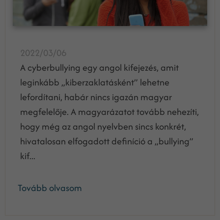
2022/03/06
A cyberbullying egy angol kifejezés, amit
leginkább „kiberzaklatásként” lehetne
lefordítani, habár nincs igazán magyar
megfelelője. A magyarázatot tovább nehezíti,
hogy még az angol nyelvben sincs konkrét,
hivatalosan elfogadott definíció a „bullying”
kif...
Tovább olvasom