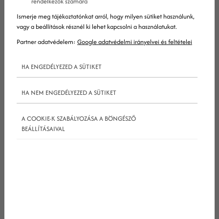
rendelkezők számára
Ismerje meg tájékoztatónkat arról, hogy milyen sütiket használunk,
vagy a beállítások résznél ki lehet kapcsolni a használatukat.
Partner adatvédelem:
Google adatvédelmi irányelvei és feltételei
HA ENGEDÉLYEZED A SÜTIKET
HA NEM ENGEDÉLYEZED A SÜTIKET
Szóval mit tehetsz azért, hogy feljavítsd
webhelyedet? Az alábbi cikkben megosztok
A COOKIE-K SZABÁLYOZÁSA A BÖNGÉSZŐ
néhány tippet arról, hogy hogyan javíthatsz
BEÁLLÍTÁSAIVAL
webhelyeden amilyen gyorsan csak lehetséges!
1. Javíts webhelyed szerkezetén
Webhelyed fellendítésének egyik leggyorsabb