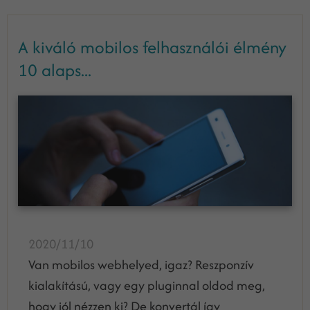
A kiváló mobilos felhasználói élmény
10 alaps...
2020/11/10
Van mobilos webhelyed, igaz? Reszponzív
kialakítású, vagy egy pluginnal oldod meg,
hogy jól nézzen ki? De konvertál így