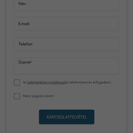
Név
E-mail
Telefon
Üzenet
Az
adatvédelmi nyilatkozat
ot elolvastam és elfogadom.
Nem vagyok robot!
KAPCSOLATFELVÉTEL