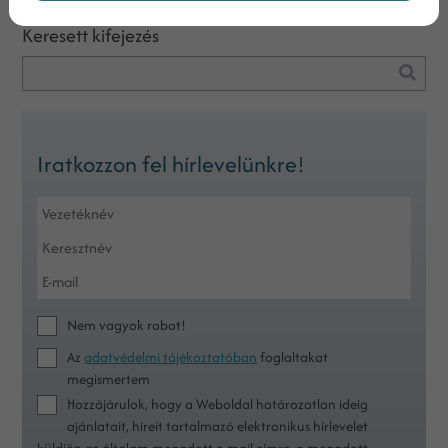
Keresett kifejezés
Iratkozzon fel hírlevelünkre!
Nem vagyok robot!
Az
adatvédelmi tájékoztatóban
foglaltakat
megismertem
Hozzájárulok, hogy a Weboldal határozatlan ideig
ajánlatait, híreit tartalmazó elektronikus hírlevelet
küldjön az általam megadott e-mail címre, a megadott