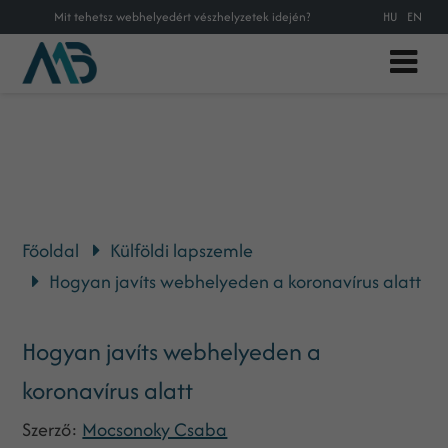
Mit tehetsz webhelyedért vészhelyzetek idején?
HU
EN
Főoldal
Külföldi lapszemle
Hogyan javíts webhelyeden a koronavírus alatt
Hogyan javíts webhelyeden a
koronavírus alatt
Szerző:
Mocsonoky Csaba