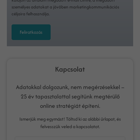
személyes adatokat a jövőben marketingkommunikációs
céljaira felhasználja.
Feliratkozás
Kapcsolat
Adatokkal dolgozunk, nem megérzésekkel –
25 év tapasztalattal segítünk megtérülő
online stratégiát építeni.
Ismerjük meg egymást! Töltsd ki az alábbi űrlapot, és
felvesszük veled a kapcsolatot.