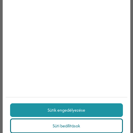
Tartalomjegyzék
1. Javíts webhelyed szerkezetén
2. Dolgozz legfontosabb oldalaidon
3. Javíts webhelyed sebességén
4. Használj strukturált adatokat!
Bónusz tipp: Foglalkozz a közösségi médiával
Tégy meg mindent azért, hogy feljavítsd
webhelyedet
Sütik engedélyezése
Süti beállítások
Keresés