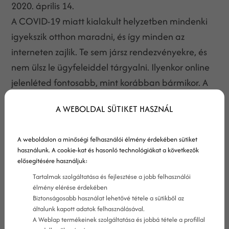
2020. április 14.
A COVID-19 miatt kialakult helyzetben mindenki
igyekszik otthon maradni, és így minden az
interneten zajlik. Te sem jársz rendezvényekre, és
nem ülsz le ügyfeleiddel tárgyalni. Ilyenkor online
jelenléted fontosabb, mint korábban bármikor. A
webhelyed vette át névjegykártyád szerepét, és
A WEBOLDAL SÜTIKET HASZNÁL
tenned kell azért, hogy az emberek rátaláljanak!
Azonban sokan valószínűleg nem voltak felkészülve
A weboldalon a minőségi felhasználói élmény érdekében sütiket
egy ilyen helyzetre, és arra, hogy webhelyük ilyen
használunk. A cookie-kat és hasonló technológiákat a következők
fontossá válik majd.
elősegítésére használjuk:
Tartalmak szolgáltatása és fejlesztése a jobb felhasználói
élmény elérése érdekében
Biztonságosabb használat lehetővé tétele a sütikből az
általunk kapott adatok felhasználásával.
A Weblap termékeinek szolgáltatása és jobbá tétele a profillal