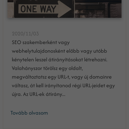
2020/11/03
SEO szakemberként vagy
webhelytulajdonosként előbb vagy utóbb
kénytelen leszel átirányításokat létrehozni.
Valahányszor törölsz egy oldalt,
megváltoztatsz egy URL-t, vagy új domainre
váltasz, át kell irányítanod régi URL-jeidet egy
újra. Az URL-ek átirány...
Tovább olvasom