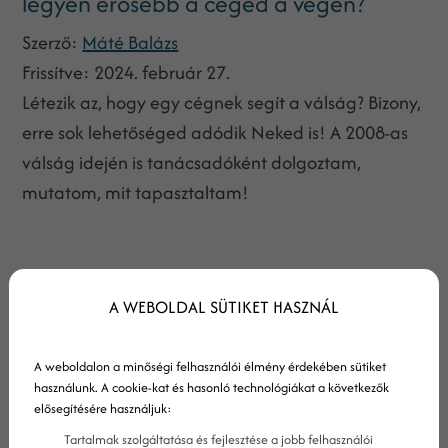
legyen erősebb a céged a végén?
Szerző:
Máté Balázs
Frissítve:
2024. február 27.
Létezik az, hogy egy cégnek segít a válság? Bizony,
erre sok lehetőséged adódik Neked is! A 2008-as
válság idején is tanácsadóként dolgoztam,
mutatom, mit tapasztaltam!
A WEBOLDAL SÜTIKET HASZNÁL
A weboldalon a minőségi felhasználói élmény érdekében sütiket
használunk. A cookie-kat és hasonló technológiákat a következők
elősegítésére használjuk:
Tartalmak szolgáltatása és fejlesztése a jobb felhasználói