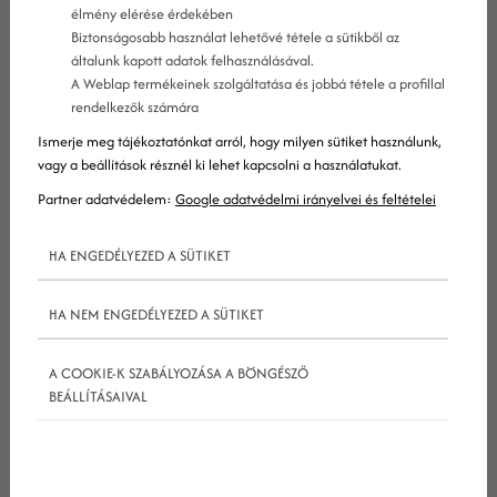
élmény elérése érdekében
Biztonságosabb használat lehetővé tétele a sütikből az
általunk kapott adatok felhasználásával.
A Weblap termékeinek szolgáltatása és jobbá tétele a profillal
rendelkezők számára
Ismerje meg tájékoztatónkat arról, hogy milyen sütiket használunk,
Így éld túl a válságot megerősödve!
vagy a beállítások résznél ki lehet kapcsolni a használatukat.
Partner adatvédelem:
Google adatvédelmi irányelvei és feltételei
Átéltem a 2008-as válságot, akkor már 10 éve
HA ENGEDÉLYEZED A SÜTIKET
voltam cégvezető, egy multiknak és KKV-knak is
dolgozó
marketing ügynökség
tulajdonosaként sok
HA NEM ENGEDÉLYEZED A SÜTIKET
mindent láttam. Láttam, hogy kezelik a multik a
válságot és láttam, hogyan buknak el vagy
A COOKIE-K SZABÁLYOZÁSA A BÖNGÉSZŐ
emelkednek fel kisvállalkozások ebben a
BEÁLLÍTÁSAIVAL
helyzetben. Sokat tanultam belőle, de a
legfontosabb, hogy a válság nem a világ vége,
sokkal inkább egy
lehetőség
, amit ha jól használsz