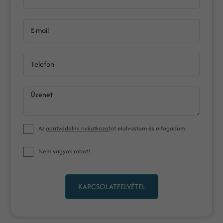
E-mail
Telefon
Üzenet
Az
adatvédelmi nyilatkozat
ot elolvastam és elfogadom.
Nem vagyok robot!
KAPCSOLATFELVÉTEL