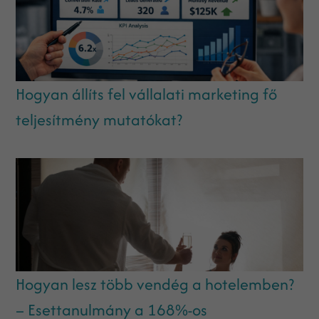
Hogyan állíts fel vállalati marketing fő
teljesítmény mutatókat?
Hogyan lesz több vendég a hotelemben?
– Esettanulmány a 168%-os