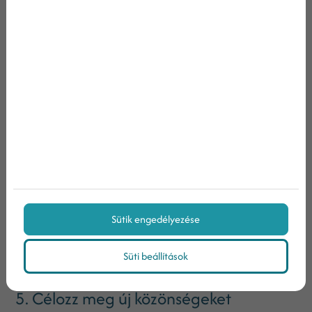
online formája sokoldalú és változatos, ezért sok
cég nem is próbálkozik foglalkozni vele.
Különösen egy válság során fontos, hogy egy olyan
szervezet kezelje céged marketingjét, amely
pontosan tudja, hogy milyen költséghatékony
módszerekkel érhetsz el látványos eredményeket.
Nem minden cég engedheti meg egy
marketingosztály fenntartását, és ilyenkor egy
tapasztalt külsős marketingügynökség jelenti majd
a legbiztosabb megoldást.
Ha szeretnéd egy évtizedes múltú, kutatás alapú,
Sütik engedélyezése
megbízható cégre bízni ezt a folyamatot, kérd
ajánlatunkat!
Kattints IDE!
Süti beállítások
5. Célozz meg új közönségeket