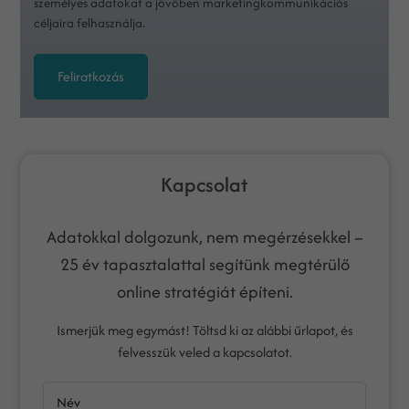
személyes adatokat a jövőben marketingkommunikációs
céljaira felhasználja.
Feliratkozás
Kapcsolat
Adatokkal dolgozunk, nem megérzésekkel –
25 év tapasztalattal segítünk megtérülő
online stratégiát építeni.
Ismerjük meg egymást! Töltsd ki az alábbi űrlapot, és
felvesszük veled a kapcsolatot.
Név