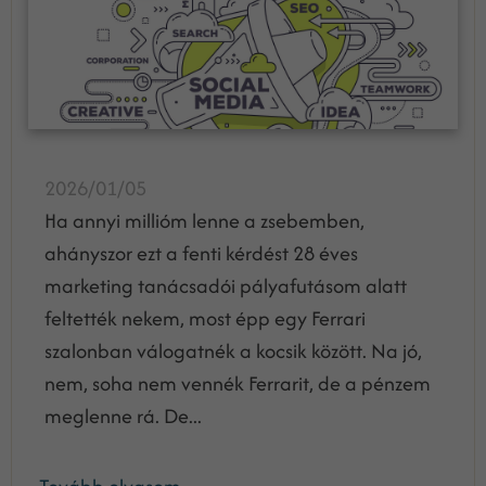
2026/01/05
Ha annyi millióm lenne a zsebemben,
ahányszor ezt a fenti kérdést 28 éves
marketing tanácsadói pályafutásom alatt
feltették nekem, most épp egy Ferrari
szalonban válogatnék a kocsik között. Na jó,
nem, soha nem vennék Ferrarit, de a pénzem
meglenne rá. De...