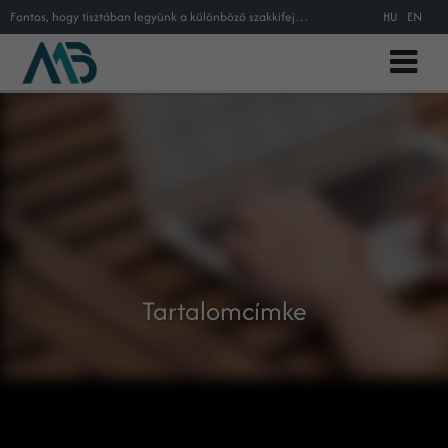
Fontos, hogy tisztában legyünk a különböző szakkifejezésekkel! A tartalomcímke (Content Tag) meghatározását, magyarázatát és ér
HU
EN
Tartalomcímke