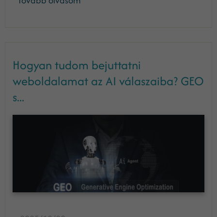
Tovább olvasom
Hogyan tudom bejuttatni
weboldalamat az AI válaszaiba? GEO
s...