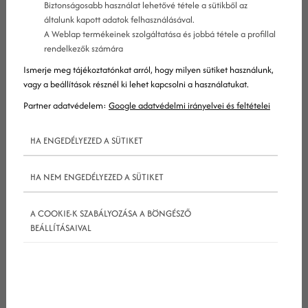
Biztonságosabb használat lehetővé tétele a sütikből az
Twitter #hashtagek, amelyeket ma már a legtöbb
általunk kapott adatok felhasználásával.
közösségi platform átvett.
A Weblap termékeinek szolgáltatása és jobbá tétele a profillal
A hashtagek lehetővé teszik a tartalomkészítők
rendelkezők számára
számára, hogy csoportosítsák tartalmaikat, amikre
Ismerje meg tájékoztatónkat arról, hogy milyen sütiket használunk,
vagy a beállítások résznél ki lehet kapcsolni a használatukat.
így mind ők, mind pedig a felhasználóknak
Partner adatvédelem:
Google adatvédelmi irányelvei és feltételei
könnyebben rátalálhatnak majd, ha egy adott
témakör iránt érdeklődnek. Persze, a
HA ENGEDÉLYEZED A SÜTIKET
tartalomcímkék nem csak témaköröket
jelölhetnek, hanem koncepciókat, helyeket,
HA NEM ENGEDÉLYEZED A SÜTIKET
személyeket, dátumokat, stb.
A COOKIE-K SZABÁLYOZÁSA A BÖNGÉSZŐ
A tartalomcímkék elhelyezése
BEÁLLÍTÁSAIVAL
Akár egy CMS-en, akár egy marketing-
automatizáló rendszerek keresztül publikálod
tartalmaidat, minden esetben meg kell adnod