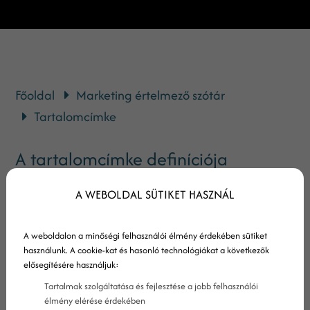
Főoldal
Marketing értelmező szótár
Tartalomcímke
A tartalomcímke definíciója
A WEBOLDAL SÜTIKET HASZNÁL
A tartalomcímkék olyan metaadatok, amelyeket a
tartalmakhoz rendelnek hozzá azok készítői.
A weboldalon a minőségi felhasználói élmény érdekében sütiket
használunk. A cookie-kat és hasonló technológiákat a következők
Bizonyos webhelyeken a felhasználók is kivehetik a
elősegítésére használjuk:
részüket a tartalmak felcímkézéséből.
Tartalmak szolgáltatása és fejlesztése a jobb felhasználói
A tartalomcímkék talán legnépszerűbb példái a
élmény elérése érdekében