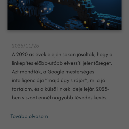
2025/11/28
A 2020-as évek elején sokan jósolták, hogy a
linképítés előbb-utóbb elveszíti jelentőségét.
Azt mondták, a Google mesterséges
intelligenciája “majd úgyis rájön”, mi a jó
tartalom, és a külső linkek ideje lejár. 2025-
ben viszont ennél nagyobb tévedés kevés...
Tovább olvasom