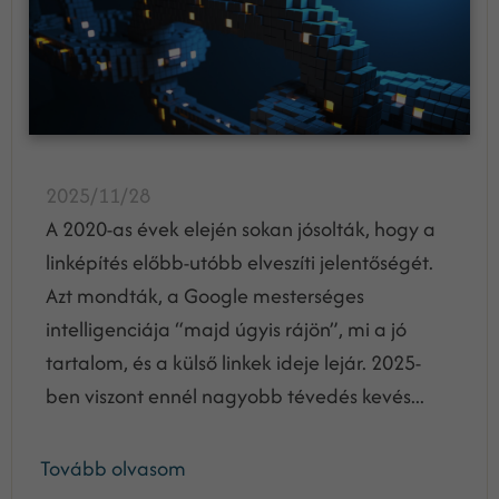
2025/11/28
A 2020-as évek elején sokan jósolták, hogy a
linképítés előbb-utóbb elveszíti jelentőségét.
Azt mondták, a Google mesterséges
intelligenciája “majd úgyis rájön”, mi a jó
tartalom, és a külső linkek ideje lejár. 2025-
ben viszont ennél nagyobb tévedés kevés...
Tovább olvasom