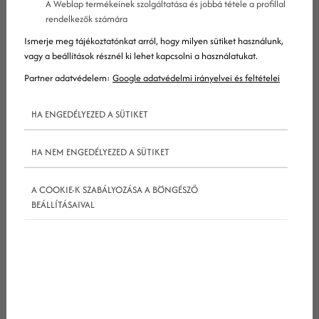
A Weblap termékeinek szolgáltatása és jobbá tétele a profillal
látogatók számára, hogy a blogot vagy valamely
rendelkezők számára
bejegyzését a címkéivel együtt hozzáadhassák
Ismerje meg tájékoztatónkat arról, hogy milyen sütiket használunk,
egy közösségi könyvjelző szolgáltatáshoz.
vagy a beállítások résznél ki lehet kapcsolni a használatukat.
Partner adatvédelem:
Google adatvédelmi irányelvei és feltételei
A webmesternek kétféleképpen
származik előnye a tag and ping-ből
HA ENGEDÉLYEZED A SÜTIKET
HA NEM ENGEDÉLYEZED A SÜTIKET
Valahányszor blogja listázásra kerül egy ilyen
A COOKIE-K SZABÁLYOZÁSA A BÖNGÉSZŐ
könyvjelzős webhelyen, egy új link jön létre,
BEÁLLÍTÁSAIVAL
amely további forgalmat és nagyobb
PageRank besorolást eredményezhet (attól
függően, hogy mennyire népszerű az a webhely,
ahol a linket elhelyezték).