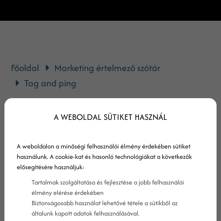
Főoldal
Marketing értelmező szótár
Tag and ping
A tag and ping definíciója
A WEBOLDAL SÜTIKET HASZNÁL
A weboldalon a minőségi felhasználói élmény érdekében sütiket
A tag and ping a blog and ping módszer egyik
használunk. A cookie-kat és hasonló technológiákat a következők
kiterjesztése. Míg a blog and ping esetén a
elősegítésére használjuk:
keresőmotorokat egy értesítő szolgáltatás
Tartalmak szolgáltatása és fejlesztése a jobb felhasználói
élmény elérése érdekében
figyelmezteti egy-egy új blogbejegyzésről, a tag
Biztonságosabb használat lehetővé tétele a sütikből az
and ping azt jelenti, hogy a blog lehetővé teszi a
általunk kapott adatok felhasználásával.