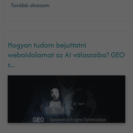
Tovább olvasom
Hogyan tudom bejuttatni
weboldalamat az AI válaszaiba? GEO
s...