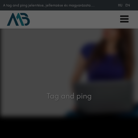
A tag and ping jelentése, jellemzése és magyarázata az online marketing szakszótárban.
HU
EN
Tag and ping