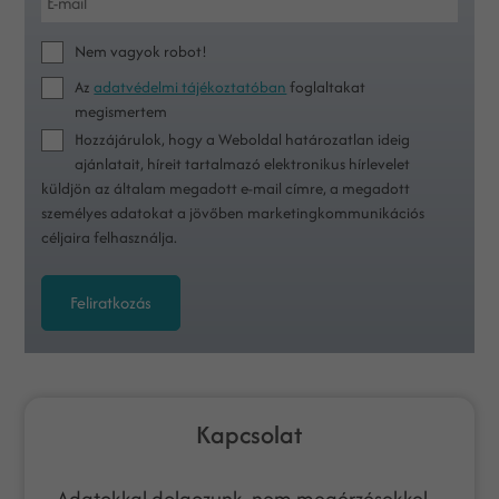
Nem vagyok robot!
Az
adatvédelmi tájékoztatóban
foglaltakat
megismertem
Hozzájárulok, hogy a Weboldal határozatlan ideig
ajánlatait, híreit tartalmazó elektronikus hírlevelet
küldjön az általam megadott e-mail címre, a megadott
személyes adatokat a jövőben marketingkommunikációs
céljaira felhasználja.
Feliratkozás
Kapcsolat
Adatokkal dolgozunk, nem megérzésekkel –