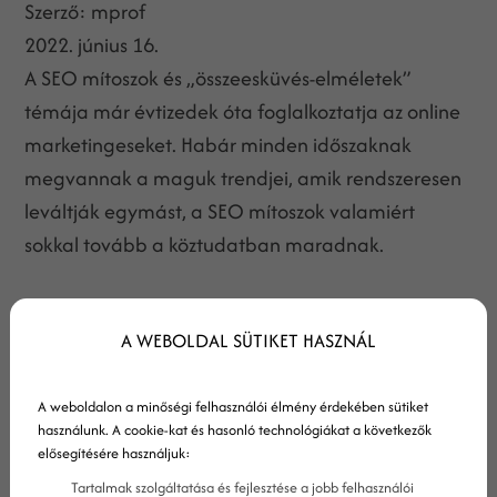
Szerző:
mprof
2022. június 16.
A SEO mítoszok és „összeesküvés-elméletek”
témája már évtizedek óta foglalkoztatja az online
marketingeseket. Habár minden időszaknak
megvannak a maguk trendjei, amik rendszeresen
leváltják egymást, a SEO mítoszok valamiért
sokkal tovább a köztudatban maradnak.
A WEBOLDAL SÜTIKET HASZNÁL
A weboldalon a minőségi felhasználói élmény érdekében sütiket
használunk. A cookie-kat és hasonló technológiákat a következők
elősegítésére használjuk:
Tartalmak szolgáltatása és fejlesztése a jobb felhasználói