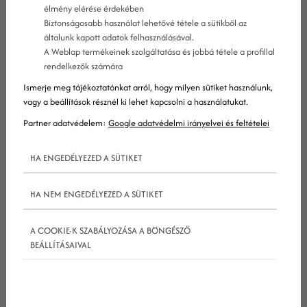
élmény elérése érdekében
Biztonságosabb használat lehetővé tétele a sütikből az
általunk kapott adatok felhasználásával.
A Weblap termékeinek szolgáltatása és jobbá tétele a profillal
rendelkezők számára
De mi teszi ilyen tartóssá őket? Miért ragaszkodnak
Ismerje meg tájékoztatónkat arról, hogy milyen sütiket használunk,
olyan sokan (a munkatársak, vezetőség, az
vagy a beállítások résznél ki lehet kapcsolni a használatukat.
ügyfelek stb.) hozzájuk? Senki
sem
szólt nekik, hogy
Partner adatvédelem:
Google adatvédelmi irányelvei és feltételei
ezek már lég lejárt lemezek?
HA ENGEDÉLYEZED A SÜTIKET
Az alábbiakban nem feltétlenül konkrét
seo
HA NEM ENGEDÉLYEZED A SÜTIKET
mítoszokról olvashatsz, hanem arról, miért hiszik el
őket még mindig rengetegen a mai napig. Ezen
A COOKIE-K SZABÁLYOZÁSA A BÖNGÉSZŐ
tudás birtokában sokkal könnyebben
BEÁLLÍTÁSAIVAL
meggyőzheted majd az érintetteket arról, hogy
miért nem érdemes ragaszkodni ezekhez a
koncepciókhoz.