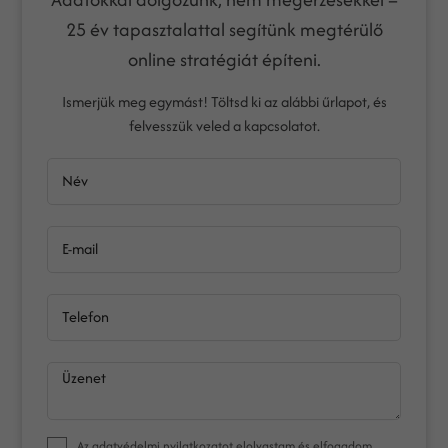
25 év tapasztalattal segítünk megtérülő
online stratégiát építeni.
Ismerjük meg egymást! Töltsd ki az alábbi űrlapot, és
felvesszük veled a kapcsolatot.
Név
E-mail
Telefon
Üzenet
Az
adatvédelmi nyilatkozat
ot elolvastam és elfogadom.