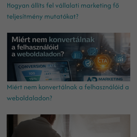
Hogyan állíts fel vállalati marketing fő
teljesítmény mutatókat?
Miért nem konvertálnak a felhasználóid a
weboldaladon?