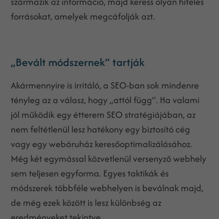
származik az információ, majd keress olyan hiteles
forrásokat, amelyek megcáfolják azt.
„Bevált módszernek” tartják
Akármennyire is irritáló, a SEO-ban sok mindenre
tényleg az a válasz, hogy „attól függ”. Ha valami
jól működik egy étterem SEO stratégiájában, az
nem feltétlenül lesz hatékony egy biztosító cég
vagy egy webáruház keresőoptimalizálásához.
Még két egymással közvetlenül versenyző webhely
sem teljesen egyforma. Egyes taktikák és
módszerek többféle webhelyen is beválnak majd,
de még ezek között is lesz különbség az
eredményeket tekintve.