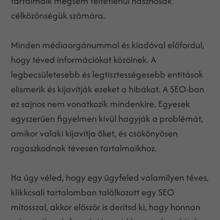
tartalmaik mégsem feltétlenül hasznosak
célközönségük számára.
Minden médiaorgánummal és kiadóval előfordul,
hogy téved információkat közölnek. A
legbecsületesebb és legtisztességesebb entitások
elismerik és kijavítják ezeket a hibákat. A SEO-ban
ez sajnos nem vonatkozik mindenkire. Egyesek
egyszerűen figyelmen kívül hagyják a problémát,
amikor valaki kijavítja őket, és csökönyösen
ragaszkodnak tévesen tartalmaikhoz.
Ha úgy véled, hogy egy ügyfeled valamilyen téves,
klikkcsali tartalomban találkozott egy SEO
mítosszal, akkor először is derítsd ki, hogy honnan