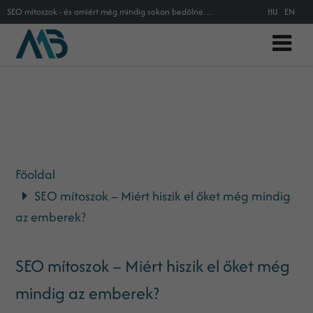
SEO mítoszok - és amiért még mindig sokan bedőlnek nekik
HU
EN
Főoldal
SEO mítoszok – Miért hiszik el őket még mindig
az emberek?
SEO mítoszok – Miért hiszik el őket még
mindig az emberek?