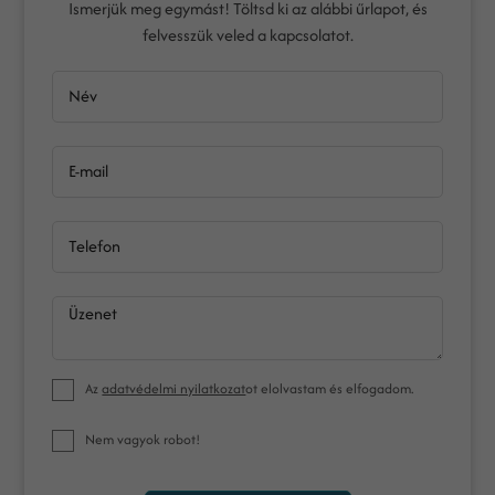
Ismerjük meg egymást! Töltsd ki az alábbi űrlapot, és
felvesszük veled a kapcsolatot.
Név
E-mail
Telefon
Üzenet
Az
adatvédelmi nyilatkozat
ot elolvastam és elfogadom.
Nem vagyok robot!