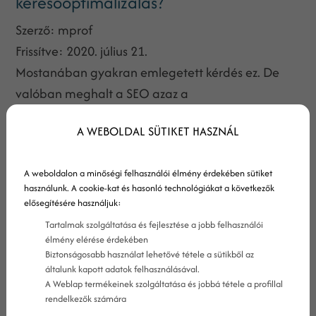
keresőoptimalizálás?
Szerző:
mprof
Frissítve:
2020. július 21.
Mostanában gyakran emlegetett kérdés ez. De
valóban meghalt a SEO azaz a
keresőoptimalizálás? Ha valamilyen módon
A WEBOLDAL SÜTIKET HASZNÁL
érintett vagy a keresőoptimalizálás témakörében,
akár saját oldalad SEO-zod, akár ezzel keresel
A weboldalon a minőségi felhasználói élmény érdekében sütiket
pénzt, gondosan kell figyelned rá, amikor csak
használunk. A cookie-kat és hasonló technológiákat a következők
tudsz. A keresőoptimalizálás folyamatosan
elősegítésére használjuk:
változik. Változik, de nem hal meg. Olyan, mint
Tartalmak szolgáltatása és fejlesztése a jobb felhasználói
Lenin. SEO volt, SEO van, SEO lesz. Tehát neked
élmény elérése érdekében
Biztonságosabb használat lehetővé tétele a sütikből az
mindig szükséged lesz rá. Olvasd el, hogyan
általunk kapott adatok felhasználásával.
keresőoptimalizálj 2014-ben!
A Weblap termékeinek szolgáltatása és jobbá tétele a profillal
rendelkezők számára