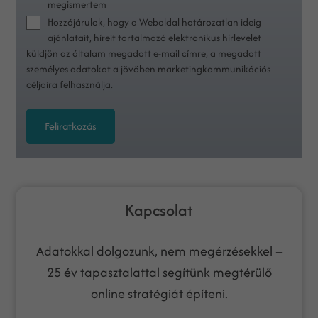
megismertem
Hozzájárulok, hogy a Weboldal határozatlan ideig
ajánlatait, híreit tartalmazó elektronikus hírlevelet
küldjön az általam megadott e-mail címre, a megadott
személyes adatokat a jövőben marketingkommunikációs
céljaira felhasználja.
Feliratkozás
Kapcsolat
Adatokkal dolgozunk, nem megérzésekkel –
25 év tapasztalattal segítünk megtérülő
online stratégiát építeni.