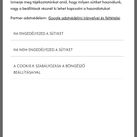
Ismerje meg tájékoztatónkat arról, hogy milyen sütiket használunk,
vagy a beállítások résznél ki lehet kapcsolni a használatukat.
Partner adatvédelem:
Google adatvédelmi irányelvei és feltételei
HA ENGEDÉLYEZED A SÜTIKET
HA NEM ENGEDÉLYEZED A SÜTIKET
A COOKIE-K SZABÁLYOZÁSA A BÖNGÉSZŐ
BEÁLLÍTÁSAIVAL
SEO trendek 2014
A
google
mostanában kemény változtatásokat
tett. A kétes linképítési stratégiák, szegényes
tartalmak és a rossz dizájn csupán pár dolog,