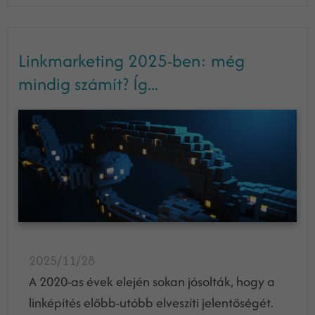
Linkmarketing 2025-ben: még
mindig számít? Íg...
2025/11/28
A 2020-as évek elején sokan jósolták, hogy a
linképítés előbb-utóbb elveszíti jelentőségét.