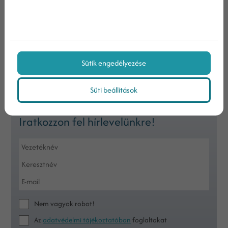
Keresés
Keresett kifejezés
Sütik engedélyezése
Süti beállítások
Iratkozzon fel hírlevelünkre!
Nem vagyok robot!
Az
adatvédelmi tájékoztatóban
foglaltakat