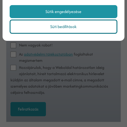
Sütik engedélyezése
Süti beállítások
Nem vagyok robot!
Az
adatvédelmi tájékoztatóban
foglaltakat
megismertem
Hozzájárulok, hogy a Weboldal határozatlan ideig
ajánlatait, híreit tartalmazó elektronikus hírlevelet
küldjön az általam megadott e-mail címre, a megadott
személyes adatokat a jövőben marketingkommunikációs
céljaira felhasználja.
Feliratkozás