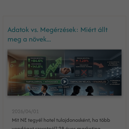
Adatok vs. Megérzések: Miért állt
meg a növek...
2026/04/01
Mit NE tegyél hotel tulajdonosként, ha több
vendéget szeretnél? 28 éves marketing