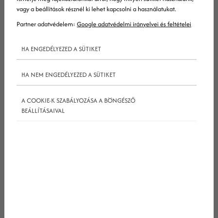
vagy a beállítások résznél ki lehet kapcsolni a használatukat.
Partner adatvédelem:
Google adatvédelmi irányelvei és feltételei
HA ENGEDÉLYEZED A SÜTIKET
HA NEM ENGEDÉLYEZED A SÜTIKET
A COOKIE-K SZABÁLYOZÁSA A BÖNGÉSZŐ
BEÁLLÍTÁSAIVAL
Határozd meg a piackutatás céljait!
Meg kell határoznod a kutatás céljait, mielőtt
nekiállsz bármilyen adatgyűjtésnek. Gondolj arra,
hogy milyen konkrét kérdésekre keresel választ a