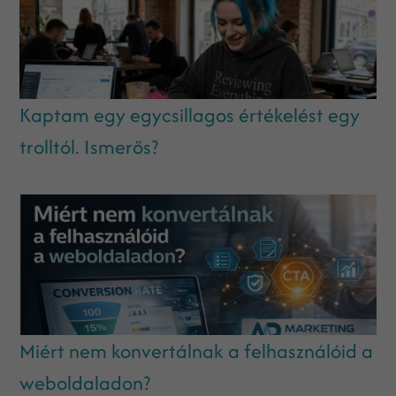
Kaptam egy egycsillagos értékelést egy
trolltól. Ismerős?
Miért nem konvertálnak a felhasználóid a
weboldaladon?