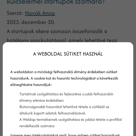
kulcselemei startupok számára?
Szerző:
Novák Anna
2023. december 30.
A startupok sikere szorosan összefonódik a
hatékony piackutatással, amely lehetővé teszi
számukra, hogy mélyrehatóan megismerjék a
A WEBOLDAL SÜTIKET HASZNÁL
piacukat és az ügyfeleik igényeit. Az alábbiakban
áttekintjük a startupok hatékony piackutatásának
A weboldalon a minőségi felhasználói élmény érdekében sütiket
kulcselemeit, amelyek segítik a vállalkozásokat
használunk. A cookie-kat és hasonló technológiákat a következők
elősegítésére használjuk:
abban, hogy tudatos és megalapozott döntéseket
hozzanak a kezdetektől fogva.
Tartalmak szolgáltatása és fejlesztése a jobb felhasználói
élmény elérése érdekében
Biztonságosabb használat lehetővé tétele a sütikből az
általunk kapott adatok felhasználásával.
A Weblap termékeinek szolgáltatása és jobbá tétele a profillal
rendelkezők számára
Ismerje meg tájékoztatónkat arról, hogy milyen sütiket használunk,