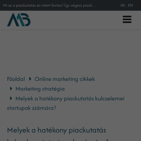
Mi az a piackutatás és miért fontos? Így végezz piackutatást lépésről lépésre!
HU
EN
Főoldal
Online marketing cikkek
Marketing stratégia
Melyek a hatékony piackutatás kulcselemei
startupok számára?
Melyek a hatékony piackutatás