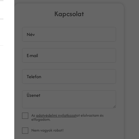
Kapcsolat
Név
E-mail
Telefon
Üzenet
Az
adatvédelmi nyilatkozat
ot elolvastam és
elfogadom.
Nem vagyok robot!