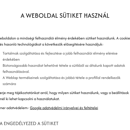
hivatkozás eltérítése
A WEBOLDAL SÜTIKET HASZNÁL
títői díjától való megfosztása. Ez kétféleképpen
eboldalon a minőségi felhasználói élmény érdekében sütiket használunk. A cookie
 és hasonló technológiákat a következők elősegítésére használjuk:
s terjedelmében látható az oldalon:
Tartalmak szolgáltatása és fejlesztése a jobb felhasználói élmény elérése
. Ilyenkor ahelyett, hogy az eltérítő közvetlenül a
érdekében
s URL-címét a böngésző címsorába, és kihagyja
Biztonságosabb használat lehetővé tétele a sütikből az általunk kapott adatok
felhasználásával.
zon részét, amely a partner azonosítóját tartalmazza.
A Weblap termékeinek szolgáltatása és jobbá tétele a profillal rendelkezők
 is – ha például valaki nem szeretné, hogy a
számára
 weboldal képtelen partnerhez kötni a látogatót. A
erje meg tájékoztatónkat arról, hogy milyen sütiket használunk, vagy a beállítások
znél ki lehet kapcsolni a használatukat.
kor a partner azonosítójának elhagyása helyett az
tner adatvédelem:
Google adatvédelmi irányelvei és feltételei
z elég csak partnerként regisztrálnia magát az adott
A ENGEDÉLYEZED A SÜTIKET
amivel megteheti ezt. Így az eredeti partner nem