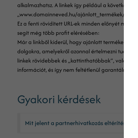
alkalmazhatsz. A linkek így például a következők
„www.domainneved.hu/ajánlott_termékek/term
Ez a fenti rövidített URL-ek minden előnyét magá
segít még több profit elérésében:
Már a linkből kiderül, hogy ajánlott termékekről s
dolgokra, amelyekről azonnal értelmezni tudják, h
linkek rövidebbek és „kattinthatóbbak”, valójá
információt, és így nem feltétlenül garantálnak an
Gyakori kérdések
Mit jelent a partnerhivatkozás eltérítése?