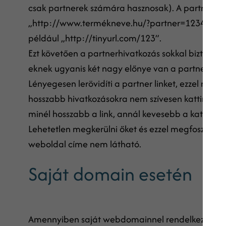
csak partnerek számára hasznosak). A partnerek b
„http://www.termékneve.hu/?partner=12345” és h
például „http://tinyurl.com/123”.
Ezt követően a partnerhivatkozás sokkal biztonsá
eknek ugyanis két nagy előnye van a partnerek 
Lényegesen lerövidíti a partner linket, ezzel növe
hosszabb hivatkozásokra nem szívesen kattintanak
minél hosszabb a link, annál kevesebb a kattintás
Lehetetlen megkerülni őket és ezzel megfosztani a p
weboldal címe nem látható.
Saját domain esetén
Amennyiben saját webdomainnel rendelkezel, egy li