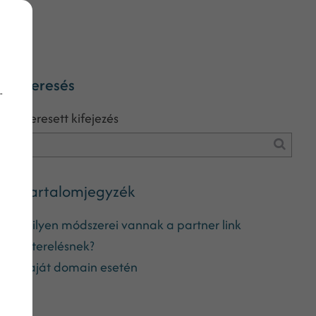
Keresés
-
Keresett kifejezés
Tartalomjegyzék
Milyen módszerei vannak a partner link
elterelésnek?
Saját domain esetén