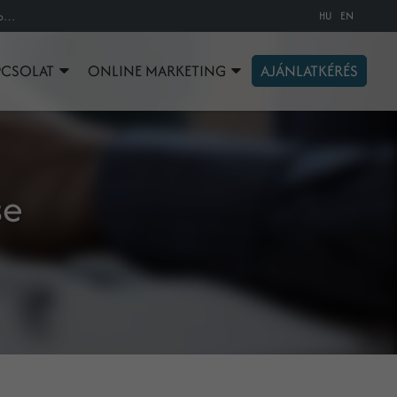
HU
EN
A partnerhivatkozás eltérítése, azaz az Affiliate Link Hijacking értelmezése az online marketing szakszótárban
PCSOLAT
ONLINE MARKETING
AJÁNLATKÉRÉS
se