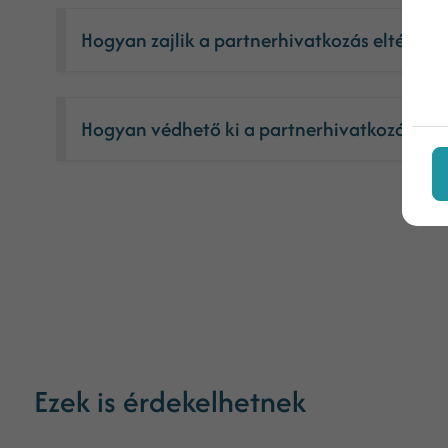
Hogyan zajlik a partnerhivatkozás eltérítés
Hogyan védhető ki a partnerhivatkozás elté
Ezek is érdekelhetnek