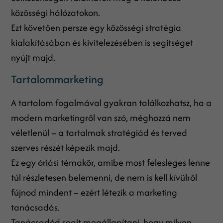
közösségi hálózatokon.
Ezt követően persze egy közösségi stratégia
kialakításában és kivitelezésében is segítséget
nyújt majd.
Tartalommarketing
A tartalom fogalmával gyakran találkozhatsz, ha a
modern marketingről van szó, méghozzá nem
véletlenül – a tartalmak stratégiád és terved
szerves részét képezik majd.
Ez egy óriási témakör, amibe most felesleges lenne
túl részletesen belemenni, de nem is kell kívülről
fújnod mindent – ezért létezik a marketing
tanácsadás.
Tanácsadód segít megállapítani, hogy milyen