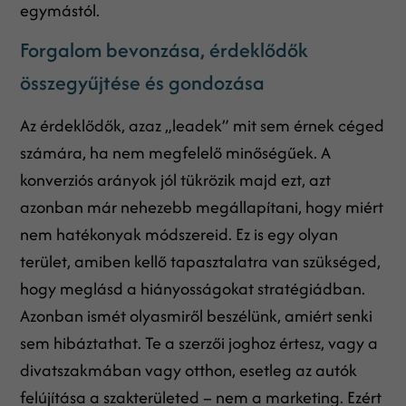
egymástól.
Forgalom bevonzása, érdeklődők
összegyűjtése és gondozása
Az érdeklődők, azaz „leadek” mit sem érnek céged
számára, ha nem megfelelő minőségűek. A
konverziós arányok jól tükrözik majd ezt, azt
azonban már nehezebb megállapítani, hogy miért
nem hatékonyak módszereid. Ez is egy olyan
terület, amiben kellő tapasztalatra van szükséged,
hogy meglásd a hiányosságokat stratégiádban.
Azonban ismét olyasmiről beszélünk, amiért senki
sem hibáztathat. Te a szerzői joghoz értesz, vagy a
divatszakmában vagy otthon, esetleg az autók
felújítása a szakterületed – nem a marketing. Ezért