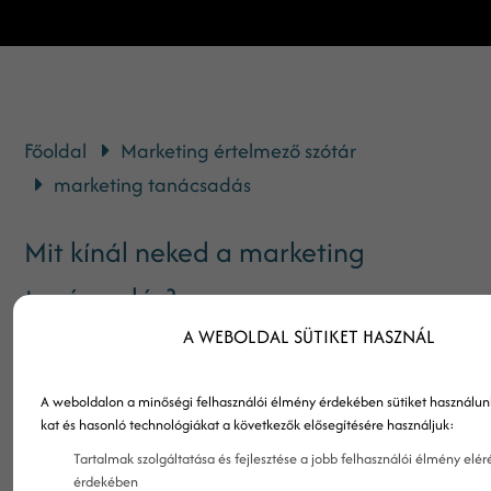
Főoldal
Marketing értelmező szótár
marketing tanácsadás
Mit kínál neked a marketing
tanácsadás?
A WEBOLDAL SÜTIKET HASZNÁL
Volt már olyan érzésed, hogy egy étteremet, egy
A weboldalon a minőségi felhasználói élmény érdekében sütiket használunk
pártot, egy márkát jobban, többen kedvelnek,
kat és hasonló technológiákat a következők elősegítésére használjuk:
mint szerinted megérdemelné? Érzeted már azt,
Tartalmak szolgáltatása és fejlesztése a jobb felhasználói élmény elér
hogy a konkurenciád sokkal gyengébb
érdekében