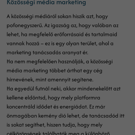
Közösségi média marketing
A közösségi médiáról sokan hiszik azt, hogy
pofonegyszerű. Az igazság az, hogy valóban az
lehet, ha megfelelő erőforrásaid és tartalmaid
vannak hozzá – ez is egy olyan terület, ahol a
marketing tanácsadás aranyat ér.
Ha nem megfelelően használják, a közösségi
média marketing többet árthat egy cég
hírnevének, mint amennyit segítene.
Ha egyedül futnál neki, akkor mindenekelőtt azt
kellene eldöntsd, hogy mely platformra
koncentráld idődet és energiádat. Ez már
önmagában kemény dió lehet, de tanácsadód itt
is sokat segíthet, hiszen tudja, hogy mely
célközönségek találhatók meg a különböző