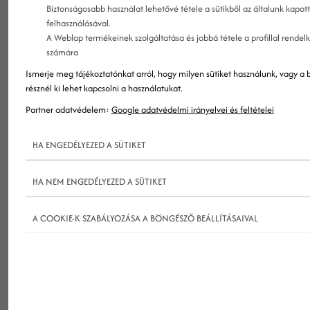
Biztonságosabb használat lehetővé tétele a sütikből az általunk kapot
termékekkel, szolgáltatásokkal van jelen a piacon,
felhasználásával.
neki mégis megy? Igazságtalan ez, jól tudom, de
A Weblap termékeinek szolgáltatása és jobbá tétele a profillal rendel
számára
ezek a márkák egyvalamit jól csinálnak, költenek a
Ismerje meg tájékoztatónkat arról, hogy milyen sütiket használunk, vagy a b
marketingre. Ha szeretnél több és jobb eredményt
résznél ki lehet kapcsolni a használatukat.
elérni cégendek, akkor a marketing tanácsadás
Partner adatvédelem:
Google adatvédelmi irányelvei és feltételei
az, amire szükséges van.
HA ENGEDÉLYEZED A SÜTIKET
Kérd árajánlatunkat marketing stratégia
kialakításra! Kattints IDE!
HA NEM ENGEDÉLYEZED A SÜTIKET
A COOKIE-K SZABÁLYOZÁSA A BÖNGÉSZŐ BEÁLLÍTÁSAIVAL