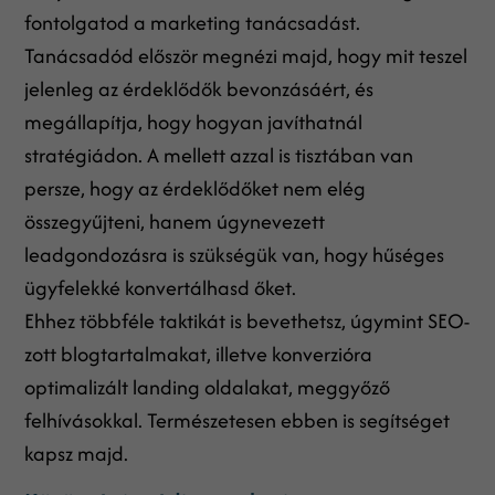
fontolgatod a marketing tanácsadást.
Tanácsadód először megnézi majd, hogy mit teszel
jelenleg az érdeklődők bevonzásáért, és
megállapítja, hogy hogyan javíthatnál
stratégiádon. A mellett azzal is tisztában van
persze, hogy az érdeklődőket nem elég
összegyűjteni, hanem úgynevezett
leadgondozásra is szükségük van, hogy hűséges
ügyfelekké konvertálhasd őket.
Ehhez többféle taktikát is bevethetsz, úgymint SEO-
zott blogtartalmakat, illetve konverzióra
optimalizált landing oldalakat, meggyőző
felhívásokkal. Természetesen ebben is segítséget
kapsz majd.