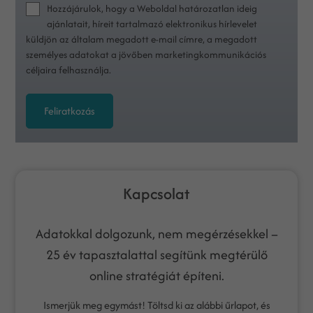
Hozzájárulok, hogy a Weboldal határozatlan ideig
ajánlatait, híreit tartalmazó elektronikus hírlevelet
küldjön az általam megadott e-mail címre, a megadott
személyes adatokat a jövőben marketingkommunikációs
céljaira felhasználja.
Feliratkozás
Kapcsolat
Adatokkal dolgozunk, nem megérzésekkel –
25 év tapasztalattal segítünk megtérülő
online stratégiát építeni.
Ismerjük meg egymást! Töltsd ki az alábbi űrlapot, és