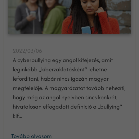
2022/03/06
A cyberbullying egy angol kifejezés, amit
leginkább „kiberzaklatásként” lehetne
lefordítani, habár nincs igazán magyar
megfelelője. A magyarázatot tovább nehezíti,
hogy még az angol nyelvben sincs konkrét,
hivatalosan elfogadott definíció a „bullying”
kif...
Tovább olvasom