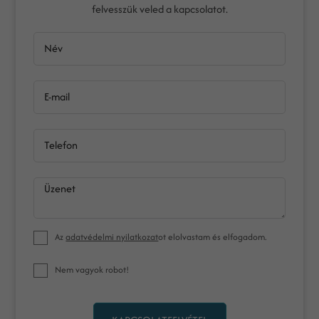
felvesszük veled a kapcsolatot.
Név
E-mail
Telefon
Üzenet
Az
adatvédelmi nyilatkozat
ot elolvastam és elfogadom.
Nem vagyok robot!