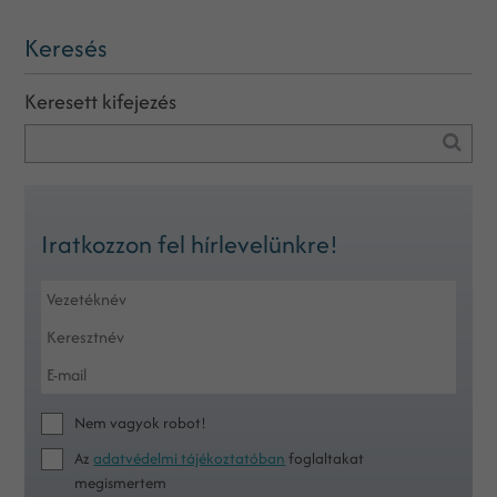
Keresés
Keresett kifejezés
Iratkozzon fel hírlevelünkre!
Nem vagyok robot!
Az
adatvédelmi tájékoztatóban
foglaltakat
megismertem