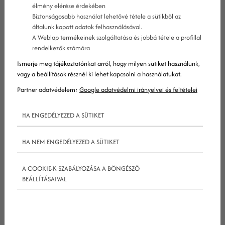
élmény elérése érdekében
Biztonságosabb használat lehetővé tétele a sütikből az
általunk kapott adatok felhasználásával.
A Weblap termékeinek szolgáltatása és jobbá tétele a profillal
rendelkezők számára
Ismerje meg tájékoztatónkat arról, hogy milyen sütiket használunk,
vagy a beállítások résznél ki lehet kapcsolni a használatukat.
Partner adatvédelem:
Google adatvédelmi irányelvei és feltételei
HA ENGEDÉLYEZED A SÜTIKET
HA NEM ENGEDÉLYEZED A SÜTIKET
Napjaink egyre terjeszkedő digitális közegében a
A COOKIE-K SZABÁLYOZÁSA A BÖNGÉSZŐ
BEÁLLÍTÁSAIVAL
márkafelfedezések 52%-a történik nyilvános
közösségi hírfolyamokon. Hogy a felfedezettek
közé kerülhessenek, a márkák számára fontos,