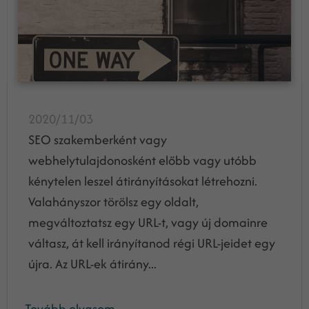
2020/11/03
SEO szakemberként vagy
webhelytulajdonosként előbb vagy utóbb
kénytelen leszel átirányításokat létrehozni.
Valahányszor törölsz egy oldalt,
megváltoztatsz egy URL-t, vagy új domainre
váltasz, át kell irányítanod régi URL-jeidet egy
újra. Az URL-ek átirány...
Tovább olvasom