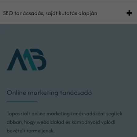
SEO tanácsadás, saját kutatás alapján
Online marketing tanácsadó
Tapasztalt online marketing tanácsadóként segítek
abban, hogy weboldalad és kampányaid valódi
bevételt termeljenek.