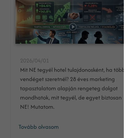
2026/04/01
Mit NE tegyél hotel tulajdonosként, ha több
vendéget szeretnél? 28 éves marketing
tapasztalatom alapján rengeteg dolgot
mondhatok, mit tegyél, de egyet biztosan
NE! Mutatom.
Tovább olvasom