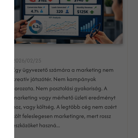
2026/02/25
Egy ügyvezető számára a marketing nem
kreatív játszótér. Nem kampányok
sorozata. Nem posztolási gyakoriság. A
marketing vagy mérhető üzleti eredményt
hoz, vagy költség. A legtöbb cég nem azért
költ feleslegesen marketingre, mert rossz
eszközöket haszná...