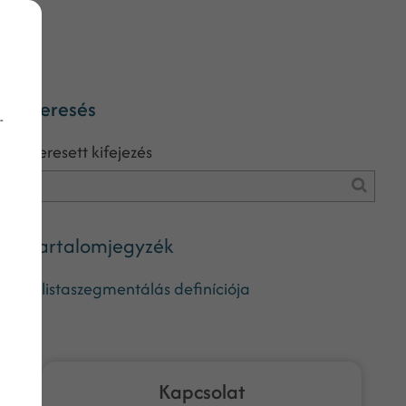
Keresés
-
Keresett kifejezés
Tartalomjegyzék
A listaszegmentálás definíciója
Kapcsolat