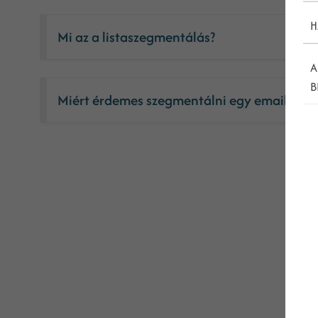
H
Mi az a listaszegmentálás?
A
B
Miért érdemes szegmentálni egy email listá