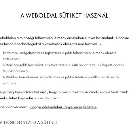
zegmentálás
A WEBOLDAL SÜTIKET HASZNÁL
íciója
eboldalon a minőségi felhasználói élmény érdekében sütiket használunk. A cookie
 és hasonló technológiákat a következők elősegítésére használjuk:
Tartalmak szolgáltatása és fejlesztése a jobb felhasználói élmény elérése
címek szétosztása bizonyos szempontok (érdeklődési
érdekében
Biztonságosabb használat lehetővé tétele a sütikből az általunk kapott adatok
osítva ezzel, hogy a különböző marketing emaileket
felhasználásával.
ottabbak az üzenetek a listaszegmentálás által,
A Weblap termékeinek szolgáltatása és jobbá tétele a profillal rendelkezők
számára
szadási arány, illetve annál kisebb az esély rá, hogy
erje meg tájékoztatónkat arról, hogy milyen sütiket használunk, vagy a beállítások
znél ki lehet kapcsolni a használatukat.
tner adatvédelem:
Google adatvédelmi irányelvei és feltételei
A ENGEDÉLYEZED A SÜTIKET