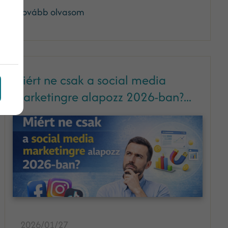
Tovább olvasom
Miért ne csak a social media
marketingre alapozz 2026-ban?...
2026/01/27