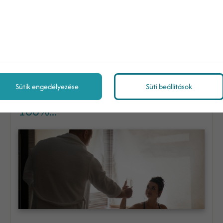
Hogyan lesz több vendég a
Sütik engedélyezése
Süti beállítások
hotelemben? – Esettanulmány a
168%...