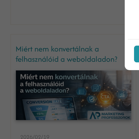
Miért nem konvertálnak a
felhasználóid a weboldaladon?
2026/02/19