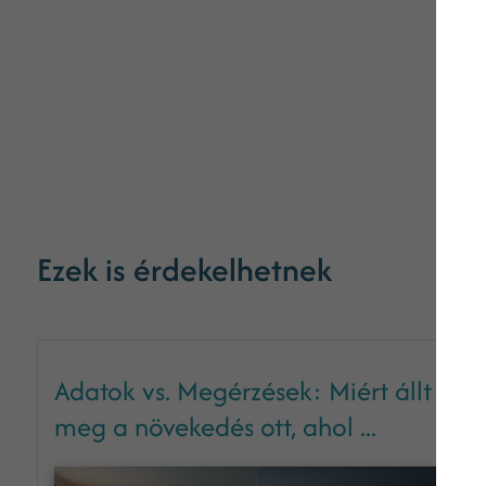
Ezek is érdekelhetnek
Adatok vs. Megérzések: Miért állt
meg a növekedés ott, ahol ...