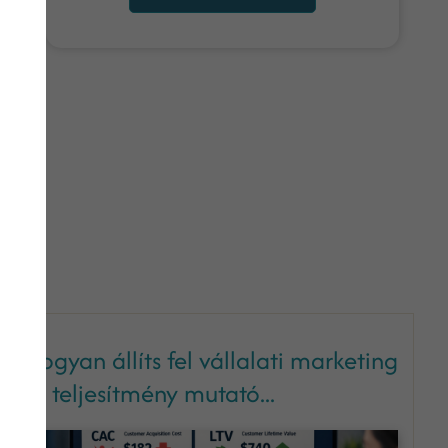
Hogyan állíts fel vállalati marketing
fő teljesítmény mutató...