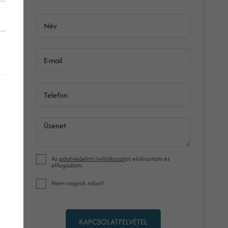
Név
E-mail
Telefon
Üzenet
Az
adatvédelmi nyilatkozat
ot elolvastam és
elfogadom.
Nem vagyok robot!
KAPCSOLATFELVÉTEL