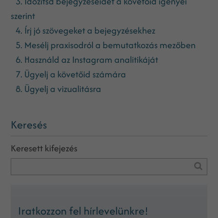
3. Időzítsd bejegyzéseidet a követőid igényei
szerint
4. Írj jó szövegeket a bejegyzésekhez
5. Mesélj praxisodról a bemutatkozás mezőben
6. Használd az Instagram analitikáját
7. Ügyelj a követőid számára
8. Ügyelj a vizualitásra
Keresés
Keresett kifejezés
Iratkozzon fel hírlevelünkre!