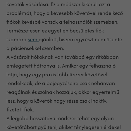
követők vásárlása. Ez a módszer kikerüli azt a
problémát, hogy a kevesebb követővel rendelkező
fiókok kevésbé vonzók a felhasználók szemében.
Természetesen ez egyetlen becsületes fiók
számára
sem
ajánlott, hiszen egyrészt nem őszinte
a páciensekkel szemben.
A vásárolt fiókoknak van továbbá egy ritkábban
emlegetett hátránya is. Amikor egy felhasználó
látja, hogy egy praxis több tízezer követővel
rendelkezik, de a bejegyzéseire csak néhányan
reagálnak és szólnak hozzájuk, akkor egyértelmű
lesz, hogy a követők nagy része csak inaktív,
fizetett fiók.
A legjobb hosszútávú módszer tehát egy olyan
követőtábort gyűjteni, akiket ténylegesen érdekel