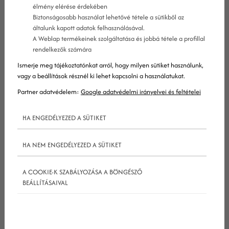
élmény elérése érdekében
Biztonságosabb használat lehetővé tétele a sütikből az
általunk kapott adatok felhasználásával.
A Weblap termékeinek szolgáltatása és jobbá tétele a profillal
rendelkezők számára
Ismerje meg tájékoztatónkat arról, hogy milyen sütiket használunk,
vagy a beállítások résznél ki lehet kapcsolni a használatukat.
Partner adatvédelem:
Google adatvédelmi irányelvei és feltételei
HA ENGEDÉLYEZED A SÜTIKET
HA NEM ENGEDÉLYEZED A SÜTIKET
1. Legyen egy jó tartalomstratégiád
A COOKIE-K SZABÁLYOZÁSA A BÖNGÉSZŐ
BEÁLLÍTÁSAIVAL
fogászati Instagram marketingedhez
Az
instagram
marketingcélú használatának fő
célja szorosabb kapcsolatot teremteni