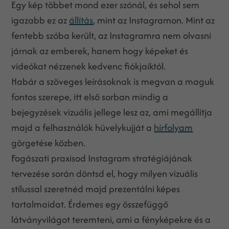
Egy kép többet mond ezer szónál, és sehol sem
igazabb ez az
állítás
, mint az Instagramon. Mint az
fentebb szóba került, az Instagramra nem olvasni
járnak az emberek, hanem hogy képeket és
videókat nézzenek kedvenc fiókjaiktól.
Habár a szöveges leírásoknak is megvan a maguk
fontos szerepe, itt első sorban mindig a
bejegyzések vizuális jellege lesz az, ami megállítja
majd a felhasználók hüvelykujját a
hírfolyam
görgetése közben.
Fogászati praxisod Instagram stratégiájának
tervezése során döntsd el, hogy milyen vizuális
stílussal szeretnéd majd prezentálni képes
tartalmaidat. Érdemes egy összefüggő
látványvilágot teremteni, ami a fényképekre és a