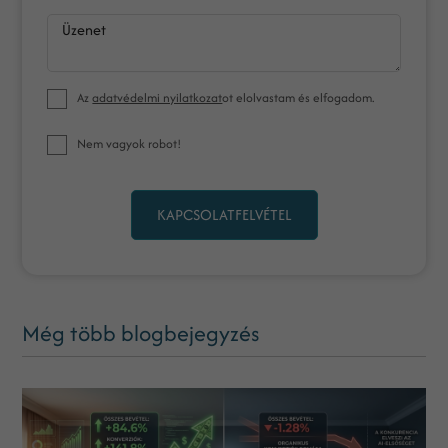
Üzenet
Az
adatvédelmi nyilatkozat
ot elolvastam és elfogadom.
Nem vagyok robot!
KAPCSOLATFELVÉTEL
Még több blogbejegyzés