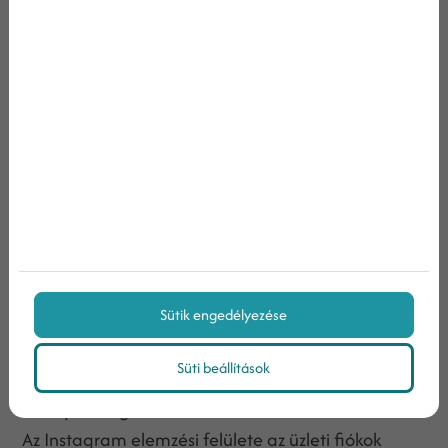
Az elérések azt mutatják meg, hogy hány
felhasználó látta egy-egy tartalmadat. Ez segít
megítélni, hogy mennyire hatékonyak az elérési
technikáid, amiket használsz, például a hashtagek
és a szövegben használt kulcsszavak.
A megjelenések azt mutatják meg, hogy hányszor
látták összesen a felhasználók egy adott
tartalmadat. Ha például egy történetednek
alacsony az elérési száma, de ehhez képest magas
a megjelenéseké, akkor lehet, hogy nem sokak
Sütik engedélyezése
érdeklődnek iránta, de az a szűk közönség vissza-
visszatért újra megtekinteni történetedet.
Süti beállítások
E két mutató alapján tehát ki tudsz következtetni
bizonyos dolgokat tartalmaidról.
Az Instagram elemzési felülete az üzleti fiókok