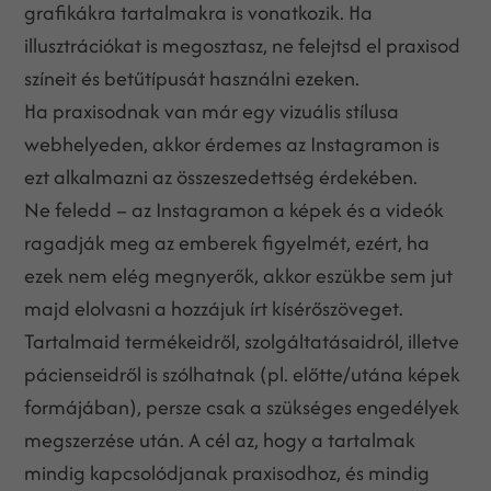
grafikákra tartalmakra is vonatkozik. Ha
illusztrációkat is megosztasz, ne felejtsd el praxisod
színeit és betűtípusát használni ezeken.
Ha praxisodnak van már egy vizuális stílusa
webhelyeden, akkor érdemes az Instagramon is
ezt alkalmazni az összeszedettség érdekében.
Ne feledd – az Instagramon a képek és a videók
ragadják meg az emberek figyelmét, ezért, ha
ezek nem elég megnyerők, akkor eszükbe sem jut
majd elolvasni a hozzájuk írt kísérőszöveget.
Tartalmaid termékeidről, szolgáltatásaidról, illetve
pácienseidről is szólhatnak (pl. előtte/utána képek
formájában), persze csak a szükséges engedélyek
megszerzése után. A cél az, hogy a tartalmak
mindig kapcsolódjanak praxisodhoz, és mindig