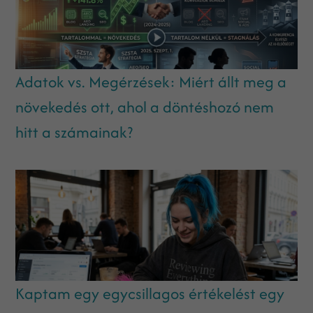
Adatok vs. Megérzések: Miért állt meg a
növekedés ott, ahol a döntéshozó nem
hitt a számainak?
Kaptam egy egycsillagos értékelést egy