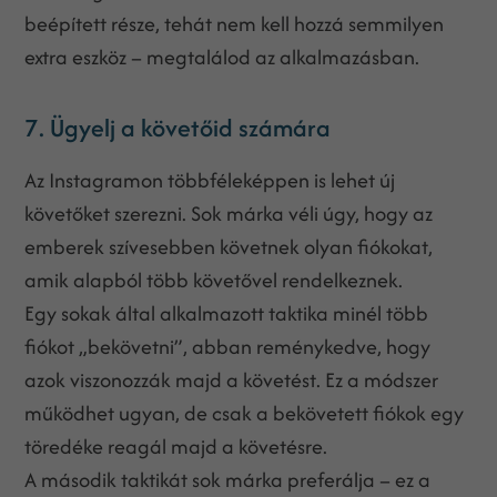
beépített része, tehát nem kell hozzá semmilyen
extra eszköz – megtalálod az alkalmazásban.
7. Ügyelj a követőid számára
Az Instagramon többféleképpen is lehet új
követőket szerezni. Sok márka véli úgy, hogy az
emberek szívesebben követnek olyan fiókokat,
amik alapból több követővel rendelkeznek.
Egy sokak által alkalmazott taktika minél több
fiókot „bekövetni”, abban reménykedve, hogy
azok viszonozzák majd a követést. Ez a módszer
működhet ugyan, de csak a bekövetett fiókok egy
töredéke reagál majd a követésre.
A második taktikát sok márka preferálja – ez a