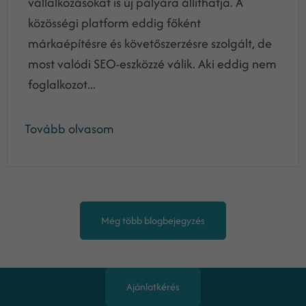
vállalkozásokat is új pályára állíthatja. A
közösségi platform eddig főként
márkaépítésre és követőszerzésre szolgált, de
most valódi SEO-eszközzé válik. Aki eddig nem
foglalkozot...
Tovább olvasom
Még több blogbejegyzés
Kiemelt területeink
Ajánlatkérés