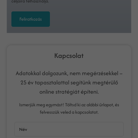
céljaira felhasználja.
Feliratkozás
Kapcsolat
Adatokkal dolgozunk, nem megérzésekkel –
25 év tapasztalattal segítünk megtérülő
online stratégiát építeni.
Ismerjük meg egymást! Töltsd ki az alábbi űrlapot, és
felvesszük veled a kapcsolatot.
Név