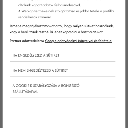
nevezi magát. Én ennél komplexebb eredményre
általunk kapott adatok felhasználásával.
akartam építeni a saját marketingünket. A
A Weblap termékeinek szolgáltatása és jobbá tétele a profillal
konverziókat nem szívesen szellőzteti meg az
rendelkezők számára
ember, hiszen ebből sok mindent tanulhat a
Ismerje meg tájékoztatónkat arról, hogy milyen sütiket használunk,
vagy a beállítások résznél ki lehet kapcsolni a használatukat.
konkurencia, így az eggyel az előtti lepést, a
Partner adatvédelem:
Google adatvédelmi irányelvei és feltételei
látogatottságot tűztem ki célul. Kitaláltam, többet
foglalkozom saját blogommal, és elértem, hogy a
HA ENGEDÉLYEZED A SÜTIKET
matebalazs.hu legyen hazánkban a
leglátogatottabb online marketing blog, záros
HA NEM ENGEDÉLYEZED A SÜTIKET
határidőn belül. Sikerült.
A COOKIE-K SZABÁLYOZÁSA A BÖNGÉSZŐ
BEÁLLÍTÁSAIVAL