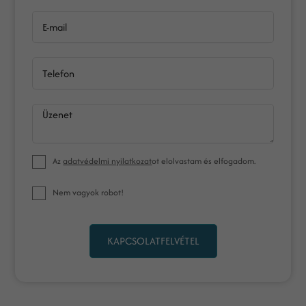
E-mail
Telefon
Üzenet
Az
adatvédelmi nyilatkozat
ot elolvastam és elfogadom.
Nem vagyok robot!
KAPCSOLATFELVÉTEL