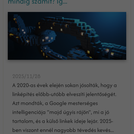
mindig számít? Íg...
2025/11/28
A 2020-as évek elején sokan jósolták, hogy a
linképítés előbb-utóbb elveszíti jelentőségét.
Azt mondták, a Google mesterséges
intelligenciája “majd úgyis rájön”, mi a jó
tartalom, és a külső linkek ideje lejár. 2025-
ben viszont ennél nagyobb tévedés kevés...