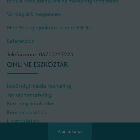
Ki az a Máté Balázs online marketing tanácsadó
Vendégcikk megjelenés
Mire NE kérj ajánlatot és mire IGEN?
Referenciák
Telefonszám: 06703327223
ONLINE ESZKÖZTÁR
Közösségi média marketing
Tartalommarketing
Keresőoptimalizálás
Keresőmarketing
Linkmarketing
Keresztmarketing
Ajánlatkérés
E-mail marketing