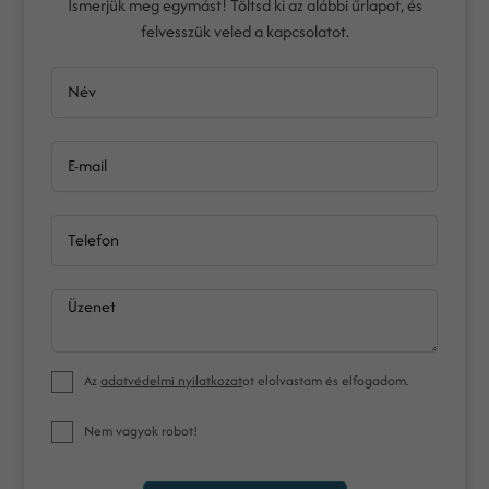
Ismerjük meg egymást! Töltsd ki az alábbi űrlapot, és
felvesszük veled a kapcsolatot.
Név
E-mail
Telefon
Üzenet
Az
adatvédelmi nyilatkozat
ot elolvastam és elfogadom.
Nem vagyok robot!