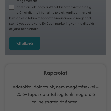
megismertem
Hozzájárulok, hogy a Weboldal határozatlan ideig
ajánlatait, híreit tartalmazó elektronikus hírlevelet
küldjön az általam megadott e-mail címre, a megadott
személyes adatokat a jövőben marketingkommunikációs
céljaira felhasználja.
Feliratkozás
Kapcsolat
Adatokkal dolgozunk, nem megérzésekkel –
25 év tapasztalattal segítünk megtérülő
online stratégiát építeni.