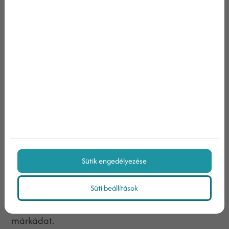
a márkákat, amikről semmilyen értékelést vagy
véleményt nem találnak az interneten.
A vélemények tehát nagyon értékesek és sokat
tehetnek vállalatodért – főleg, ha pozitívok.
Azt persze nem befolyásolhatod, hogy egy ügyfél
milyen véleményt ír majd rólad, azon viszont sok
múlik, hogy hogyan reagálsz erre a
megnyilvánulásra.
A negatív vélemények teljesen természetesek, és
Sütik engedélyezése
sokan gyanúsnak is tartják, ha egy cégnek csak 4-
Süti beállítások
5 csillagos értékelései vannak. A negatív
vélemények tehát hitelesebbé, átlátszóbbá tehetik
márkádat.