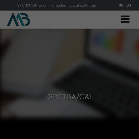
GPCTBA/C&I az online marketing szakszótárban
HU
EN
GPCTBA/C&I