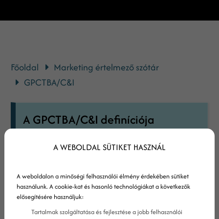
Főoldal
Marketing értelmező szótár
GPCTBA/C&I
A GPCTBA/C&I definíciója
A GPCTBA/C&I egy rövidítés az angol „Goals,
A WEBOLDAL SÜTIKET HASZNÁL
Plans, Challenges, Timeline, Budget,
Authority, Negative Consequences, Positive
A weboldalon a minőségi felhasználói élmény érdekében sütiket
Implications” rövidítése, ami magyarul annyit
használunk. A cookie-kat és hasonló technológiákat a következők
elősegítésére használjuk:
tesz: célok, tervek, akadályok/kihívások,
Tartalmak szolgáltatása és fejlesztése a jobb felhasználói
idővonal, költségvetés, felhatalmazás,