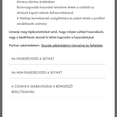
élmény elérése érdekében
negatív következmények és pozitív hatások.
Biztonságosabb használat lehetővé tétele a sütikből az
általunk kapott adatok felhasználásával.
Ez a GPCTBA/C&I feltételcsoport is a leadek
A Weblap termékeinek szolgáltatása és jobbá tétele a profillal
minősítésére használatos, akárcsak a BANT,
rendelkezők számára
azonban jóval részletesebb annál.
Ismerje meg tájékoztatónkat arról, hogy milyen sütiket használunk,
vagy a beállítások résznél ki lehet kapcsolni a használatukat.
A GPCTBA/C&I rövidítés jelentése
Partner adatvédelem:
Google adatvédelmi irányelvei és feltételei
HA ENGEDÉLYEZED A SÜTIKET
HA NEM ENGEDÉLYEZED A SÜTIKET
A COOKIE-K SZABÁLYOZÁSA A BÖNGÉSZŐ
BEÁLLÍTÁSAIVAL