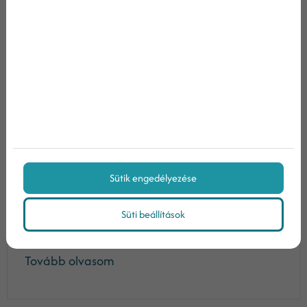
2026/02/19
A weboldal forgalma nem egyenlő az üzleti
eredménnyel. A látogatottság lehet magas, a
hirdetések futhatnak, a kampányok
hozhatnak kattintásokat – mégsem történik
konverzió. Nem érkezik ajánlatkérés, nem nő
Sütik engedélyezése
az értékesítés, nem javul a bevétel. Ilyenkor a
l...
Süti beállítások
Tovább olvasom