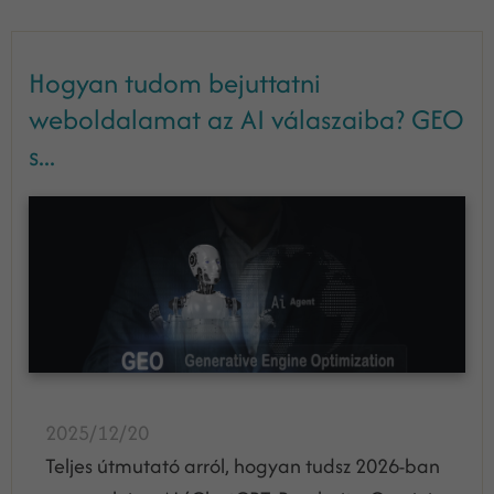
Hogyan tudom bejuttatni
weboldalamat az AI válaszaiba? GEO
s...
2025/12/20
Teljes útmutató arról, hogyan tudsz 2026-ban