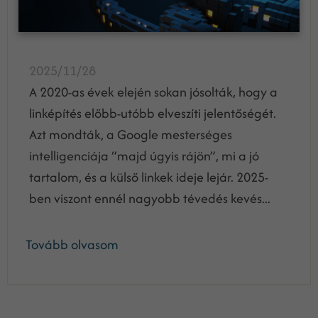
2025/11/28
A 2020-as évek elején sokan jósolták, hogy a
linképítés előbb-utóbb elveszíti jelentőségét.
Azt mondták, a Google mesterséges
intelligenciája “majd úgyis rájön”, mi a jó
tartalom, és a külső linkek ideje lejár. 2025-
ben viszont ennél nagyobb tévedés kevés...
Tovább olvasom