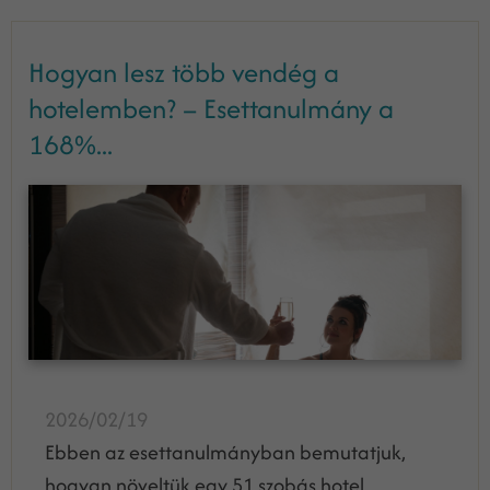
Hogyan lesz több vendég a
hotelemben? – Esettanulmány a
168%...
2026/02/19
Ebben az esettanulmányban bemutatjuk,
hogyan növeltük egy 51 szobás hotel