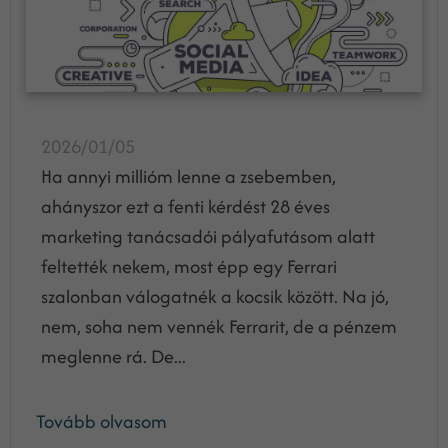
2026/01/05
Ha annyi millióm lenne a zsebemben,
ahányszor ezt a fenti kérdést 28 éves
marketing tanácsadói pályafutásom alatt
feltették nekem, most épp egy Ferrari
szalonban válogatnék a kocsik között. Na jó,
nem, soha nem vennék Ferrarit, de a pénzem
meglenne rá. De...
Tovább olvasom