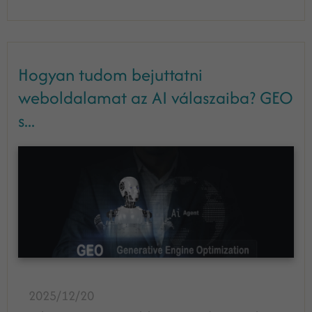
Hogyan tudom bejuttatni
weboldalamat az AI válaszaiba? GEO
s...
2025/12/20