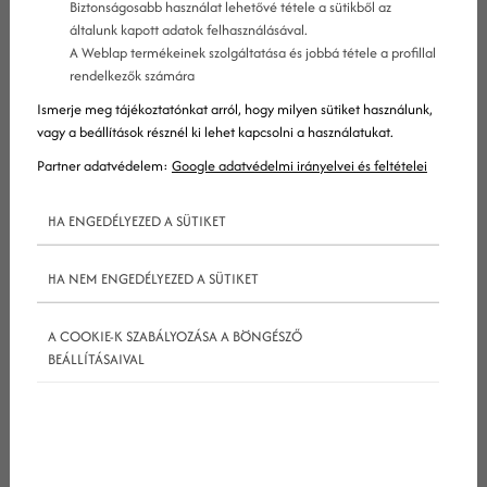
Biztonságosabb használat lehetővé tétele a sütikből az
A legtöbb AdWords hirdető úgy alakítja ki a
általunk kapott adatok felhasználásával.
kampányait, hogy azok egy egyszerű értékesítési
A Weblap termékeinek szolgáltatása és jobbá tétele a profillal
rendelkezők számára
oldalra irányítsák a látogatókat. Ha a hirdető
Ismerje meg tájékoztatónkat arról, hogy milyen sütiket használunk,
valaki más termékét reklámozza például egy
vagy a beállítások résznél ki lehet kapcsolni a használatukat.
partnerprogram keretei között, akkor a landing
Partner adatvédelem:
Google adatvédelmi irányelvei és feltételei
oldal nem is feltétlenül az övé. Egy ilyen landing
oldalra több partner hirdetése is mutathat
HA ENGEDÉLYEZED A SÜTIKET
egyszerre.
HA NEM ENGEDÉLYEZED A SÜTIKET
Google minőségi mutató
A COOKIE-K SZABÁLYOZÁSA A BÖNGÉSZŐ
BEÁLLÍTÁSAIVAL
A Google minőségi mutatója alacsony értékeléssel
illeti az ilyen oldalakat és ebből következően
megnövekszik az oldalakon található kulcsszavak