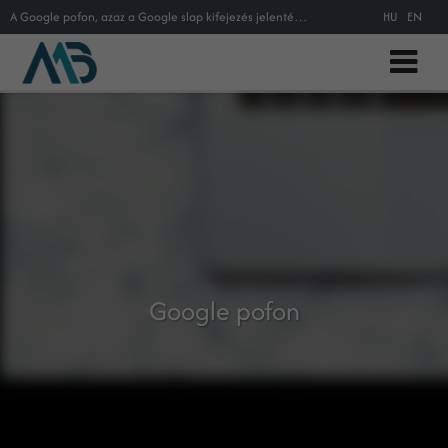
A Google pofon, azaz a Google slap kifejezés jelentése, jellemzése és magyarázata az online marketing szakszótárban.
HU
EN
Google pofon