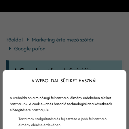
Főoldal
Marketing értelmező szótár
Google pofon
A Google pofon definíciója
A WEBOLDAL SÜTIKET HASZNÁL
Az AdWords hirdetők a Google AdWords
szabályzatának 2006-os frissítését illették
A weboldalon a minőségi felhasználói élmény érdekében sütiket
ezzel a kifejezéssel, amelyben a Google saját
használunk. A cookie-kat és hasonló technológiákat a következők
minőségi mutatót rendelt hozzá az AdWords
elősegítésére használjuk:
hirdetések landing oldalaihoz.
Tartalmak szolgáltatása és fejlesztése a jobb felhasználói
élmény elérése érdekében