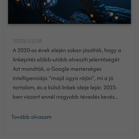
2025/11/28
A 2020-as évek elején sokan jósolták, hogy a
linképítés előbb-utóbb elveszíti jelentőségét.
Azt mondták, a Google mesterséges
intelligenciája “majd úgyis rájön”, mi a jó
tartalom, és a külső linkek ideje lejár. 2025-
ben viszont ennél nagyobb tévedés kevés...
Tovább olvasom