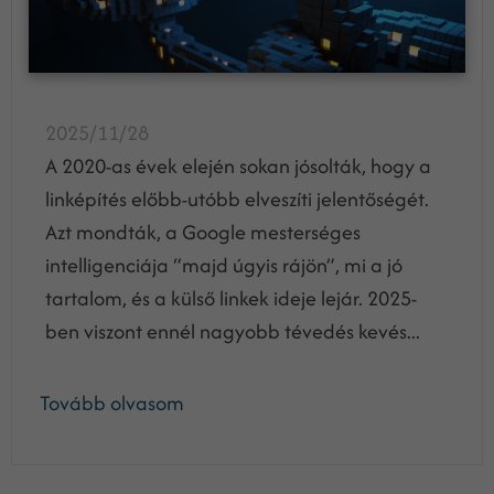
2025/11/28
A 2020-as évek elején sokan jósolták, hogy a
linképítés előbb-utóbb elveszíti jelentőségét.
Azt mondták, a Google mesterséges
intelligenciája “majd úgyis rájön”, mi a jó
tartalom, és a külső linkek ideje lejár. 2025-
ben viszont ennél nagyobb tévedés kevés...
Tovább olvasom