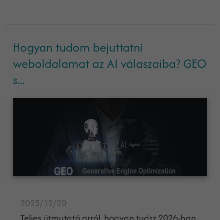
Hogyan tudom bejuttatni
weboldalamat az AI válaszaiba? GEO
s...
2025/12/20
Teljes útmutató arról, hogyan tudsz 2026-ban