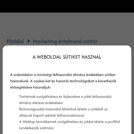
Főoldal
Marketing értelmező szótár
Facebook Újracélzás
A WEBOLDAL SÜTIKET HASZNÁL
Mi az a Facebook újracélzás?
A weboldalon a minőségi felhasználói élmény érdekében sütiket
használunk. A cookie-kat és hasonló technológiákat a következők
A Facebook újracélzás lehetővé teszi, hogy a
elősegítésére használjuk:
weboldaladat korábban meglátogató
Tartalmak szolgáltatása és fejlesztése a jobb felhasználói
élmény elérése érdekében
felhasználóknak a Facebookon releváns
Biztonságosabb használat lehetővé tétele a sütikből az
reklámokat jeleníts meg. Ezek a reklámok
általunk kapott adatok felhasználásával.
A Weblap termékeinek szolgáltatása és jobbá tétele a profillal
azokról a termékekről szólnak, amelyeket
rendelkezők számára
korábban megtekintettek a weboldaladon.