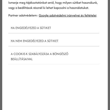
Ismerje meg tájékoztatónkat arról, hogy milyen sütiket használunk,
vagy a beállítások résznél ki lehet kapcsolni a használatukat.
Partner adatvédelem:
Google adatvédelmi irányelvei és feltételei
HA ENGEDÉLYEZED A SÜTIKET
Keresés
HA NEM ENGEDÉLYEZED A SÜTIKET
Keresett kifejezés
A COOKIE-K SZABÁLYOZÁSA A BÖNGÉSZŐ
BEÁLLÍTÁSAIVAL
Kapcsolat
Név