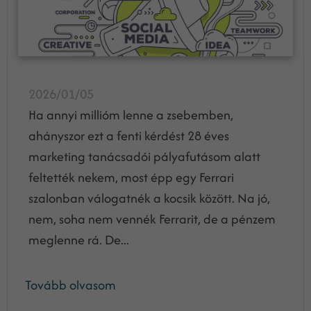
2026/01/05
Ha annyi millióm lenne a zsebemben,
ahányszor ezt a fenti kérdést 28 éves
marketing tanácsadói pályafutásom alatt
feltették nekem, most épp egy Ferrari
szalonban válogatnék a kocsik között. Na jó,
nem, soha nem vennék Ferrarit, de a pénzem
meglenne rá. De...
Tovább olvasom