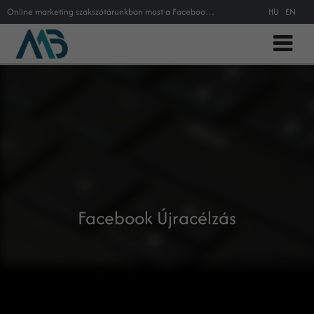
Online marketing szakszótárunkban most a Facebook újracélzás jelentéséről, magyarázatáról olvashatnak.
HU
EN
Facebook Újracélzás