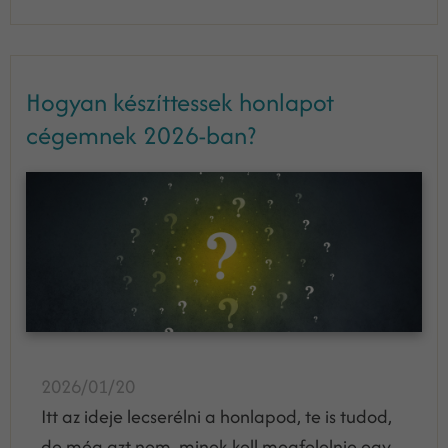
Hogyan készíttessek honlapot
cégemnek 2026-ban?
2026/01/20
Itt az ideje lecserélni a honlapod, te is tudod,
de még azt nem, minek kell megfelelnie egy