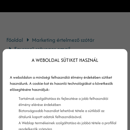
Főoldal
Marketing értelmező szótár
Egyszerű szöveges email
A WEBOLDAL SÜTIKET HASZNÁL
Az egyszerű szöveges email
A weboldalon a minőségi felhasználói élmény érdekében sütiket
definíciója
használunk. A cookie-kat és hasonló technológiákat a következők
elősegítésére használjuk:
Az egyszerű szöveges email egy olyan email,
Tartalmak szolgáltatása és fejlesztése a jobb felhasználói
amelyet HTML formázás nélkül küldenek el.
élmény elérése érdekében
Biztonságosabb használat lehetővé tétele a sütikből az
Az olvashatóság kedvéért mindig érdemes
általunk kapott adatok felhasználásával.
úgy elküldeni az egyszerű szöveges
A Weblap termékeinek szolgáltatása és jobbá tétele a profillal
rendelkezők számára