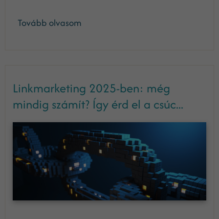
Tovább olvasom
Linkmarketing 2025-ben: még
mindig számít? Így érd el a csúc...