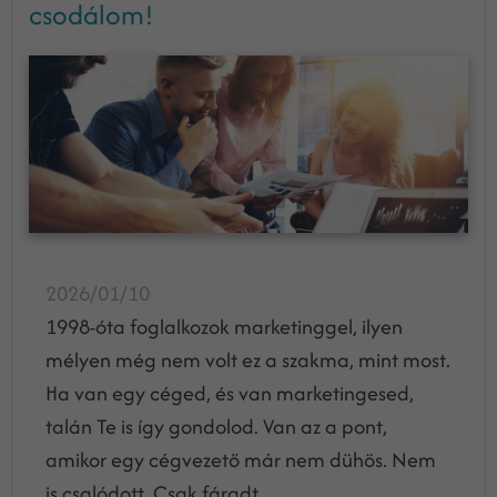
csodálom!
2026/01/10
1998-óta foglalkozok marketinggel, ilyen
mélyen még nem volt ez a szakma, mint most.
Ha van egy céged, és van marketingesed,
talán Te is így gondolod. Van az a pont,
amikor egy cégvezető már nem dühös. Nem
is csalódott. Csak fáradt.