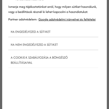
emaileket, hogy HTML nézetben (ha van), és
Ismerje meg tájékoztatónkat arról, hogy milyen sütiket használunk,
egyszerű szöveges formában is
vagy a beállítások résznél ki lehet kapcsolni a használatukat.
megtekinthetők legyenek.
Partner adatvédelem:
Google adatvédelmi irányelvei és feltételei
HA ENGEDÉLYEZED A SÜTIKET
Gyakori kérdések
HA NEM ENGEDÉLYEZED A SÜTIKET
Mi az az egyszerű szöveges email?
A COOKIE-K SZABÁLYOZÁSA A BÖNGÉSZŐ
BEÁLLÍTÁSAIVAL
Miért jó az egyszerű szöveges email?