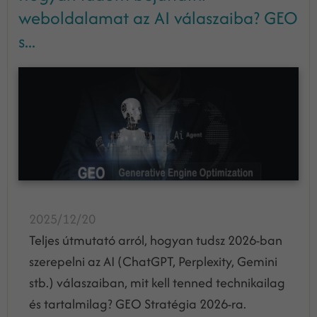
weboldalamat az AI válaszaiba? GEO
s...
2025/12/20
Teljes útmutató arról, hogyan tudsz 2026-ban
szerepelni az AI (ChatGPT, Perplexity, Gemini
stb.) válaszaiban, mit kell tenned technikailag
és tartalmilag? GEO Stratégia 2026-ra.