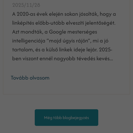
2025/11/28
A 2020-as évek elején sokan jósolták, hogy a
linképítés előbb-utóbb elveszíti jelentőségét.
Azt mondták, a Google mesterséges
intelligenciája “majd úgyis rájön”, mi a jó
tartalom, és a külső linkek ideje lejár. 2025-
ben viszont ennél nagyobb tévedés kevés...
Tovább olvasom
Még több blogbejegyzés