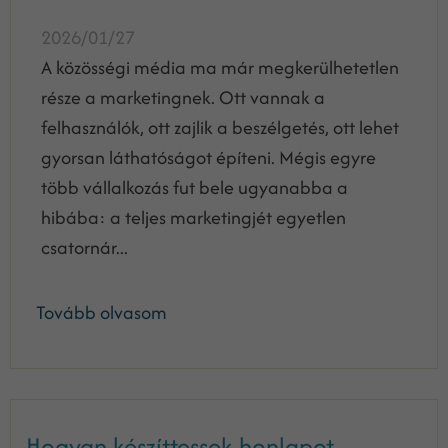
2026/01/27
A közösségi média ma már megkerülhetetlen
része a marketingnek. Ott vannak a
felhasználók, ott zajlik a beszélgetés, ott lehet
gyorsan láthatóságot építeni. Mégis egyre
több vállalkozás fut bele ugyanabba a
hibába: a teljes marketingjét egyetlen
csatornár...
Tovább olvasom
Hogyan készíttessek honlapot