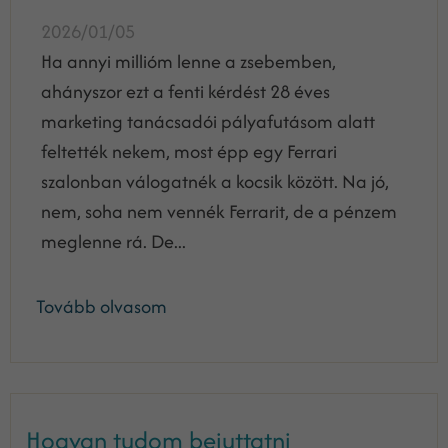
2026/01/05
Ha annyi millióm lenne a zsebemben,
ahányszor ezt a fenti kérdést 28 éves
marketing tanácsadói pályafutásom alatt
feltették nekem, most épp egy Ferrari
szalonban válogatnék a kocsik között. Na jó,
nem, soha nem vennék Ferrarit, de a pénzem
meglenne rá. De...
Tovább olvasom
Hogyan tudom bejuttatni