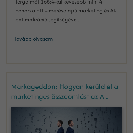
forgalmát 168%-kal kevesebb mint 4
hónap alatt – mérésalapú marketing és AI-
optimalizáció segítségével.
Tovább olvasom
Markageddon: Hogyan kerüld el a
marketinges összeomlást az A...