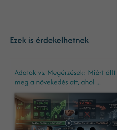
Ezek is érdekelhetnek
Adatok vs. Megérzések: Miért állt
meg a növekedés ott, ahol ...