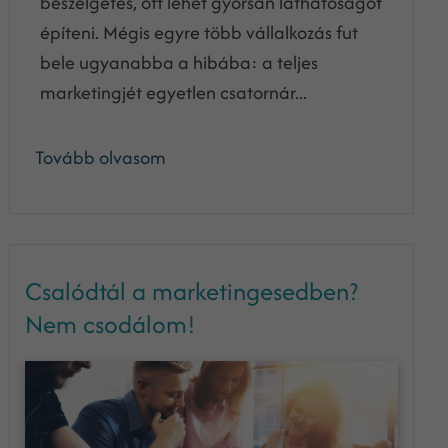
beszélgetés, ott lehet gyorsan láthatóságot
építeni. Mégis egyre több vállalkozás fut
bele ugyanabba a hibába: a teljes
marketingjét egyetlen csatornár...
Tovább olvasom
Csalódtál a marketingesedben?
Nem csodálom!