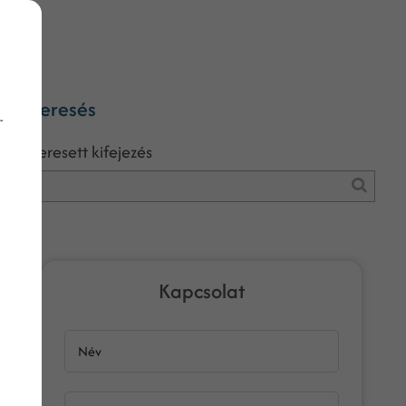
Keresés
-
Keresett kifejezés
Kapcsolat
Név