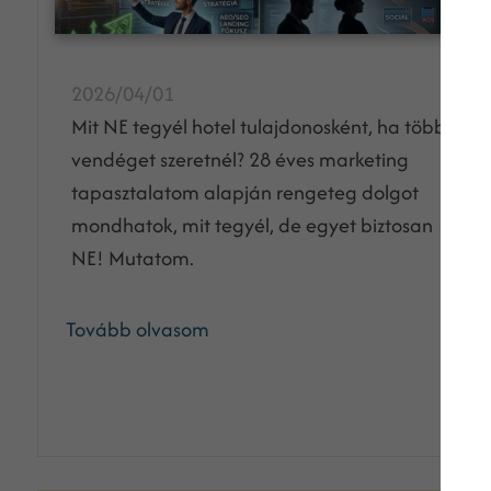
2026/04/01
Mit NE tegyél hotel tulajdonosként, ha több
vendéget szeretnél? 28 éves marketing
tapasztalatom alapján rengeteg dolgot
mondhatok, mit tegyél, de egyet biztosan
NE! Mutatom.
Tovább olvasom