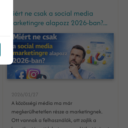
Miért ne csak a social media
marketingre alapozz 2026-ban?...
2026/01/27
A közösségi média ma már
megkerülhetetlen része a marketingnek.
Ott vannak a felhasználók, ott zajlik a