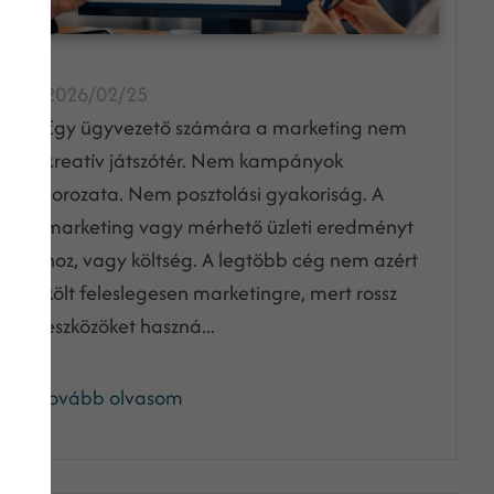
2026/02/25
Egy ügyvezető számára a marketing nem
kreatív játszótér. Nem kampányok
sorozata. Nem posztolási gyakoriság. A
marketing vagy mérhető üzleti eredményt
hoz, vagy költség. A legtöbb cég nem azért
költ feleslegesen marketingre, mert rossz
eszközöket haszná...
Tovább olvasom