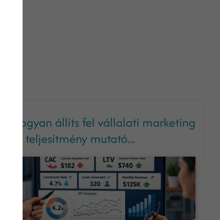
Hogyan állíts fel vállalati marketing
fő teljesítmény mutató...