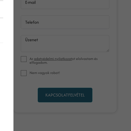
E-mail
Telefon
Üzenet
Az
adatvédelmi nyilatkozat
ot elolvastam és
elfogadom.
Nem vagyok robot!
KAPCSOLATFELVÉTEL