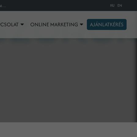
HU
EN
Az egyéni értékajánlat, azaz a Unique Value Proposition jelentése, jellemzése és magyarázata az online marketing szakszótárban.
PCSOLAT
ONLINE MARKETING
AJÁNLATKÉRÉS