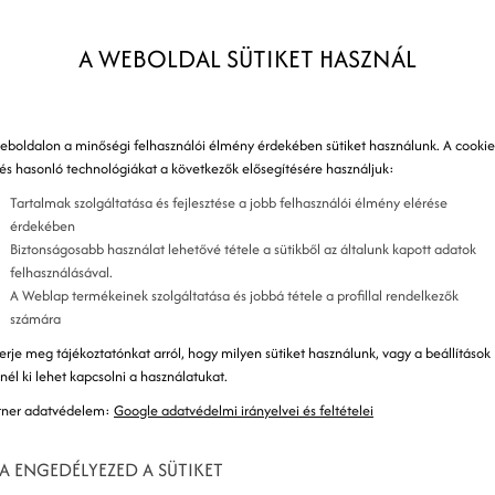
értékajánlat
A WEBOLDAL SÜTIKET HASZNÁL
eboldalon a minőségi felhasználói élmény érdekében sütiket használunk. A cookie
 és hasonló technológiákat a következők elősegítésére használjuk:
 vagy cégedet (vállalkozásodat) megkülönbözteti
Tartalmak szolgáltatása és fejlesztése a jobb felhasználói élmény elérése
ek irántad kellene érdeklődniük a versenytársaid
érdekében
Biztonságosabb használat lehetővé tétele a sütikből az általunk kapott adatok
találtad az egyéni értékajánlatodat.
felhasználásával.
A Weblap termékeinek szolgáltatása és jobbá tétele a profillal rendelkezők
számára
erje meg tájékoztatónkat arról, hogy milyen sütiket használunk, vagy a beállítások
znél ki lehet kapcsolni a használatukat.
tner adatvédelem:
Google adatvédelmi irányelvei és feltételei
A ENGEDÉLYEZED A SÜTIKET