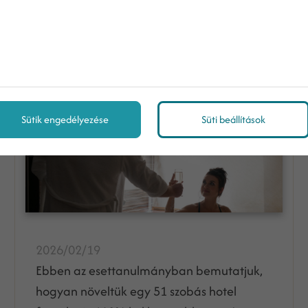
Hogyan lesz több vendég a
hotelemben? – Esettanulmány a
168%...
Sütik engedélyezése
Süti beállítások
2026/02/19
Ebben az esettanulmányban bemutatjuk,
hogyan növeltük egy 51 szobás hotel