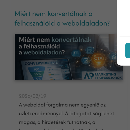
Miért nem konvertálnak a
felhasználóid a weboldaladon?
2026/02/19
A weboldal forgalma nem egyenlő az
üzleti eredménnyel. A látogatottság lehet
magas, a hirdetések futhatnak, a