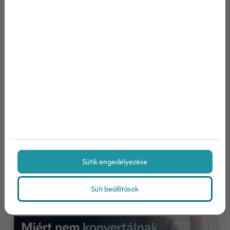
Egy ügyvezető számára a marketing nem
kreatív játszótér. Nem kampányok sorozata.
Nem posztolási gyakoriság. A marketing vagy
mérhető üzleti eredményt hoz, vagy költség. A
legtöbb cég nem azért költ feleslegesen
marketingre, mert rossz eszközöket haszná...
Tovább olvasom
Sütik engedélyezése
Miért nem konvertálnak a
Süti beállítások
felhasználóid a weboldaladon?