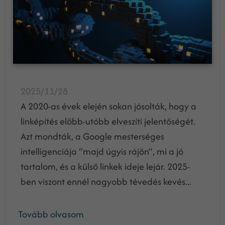
2025/11/28
A 2020-as évek elején sokan jósolták, hogy a
linképítés előbb-utóbb elveszíti jelentőségét.
Azt mondták, a Google mesterséges
intelligenciája “majd úgyis rájön”, mi a jó
tartalom, és a külső linkek ideje lejár. 2025-
ben viszont ennél nagyobb tévedés kevés...
Tovább olvasom