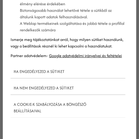
élmény elérése érdekében
blogjára szeretné felhívni látogatói figyelmét,
Biztonságosabb használat lehetővé tétele a sütikből az
vagy hasznos forrásokat szeretne felsorolni,
általunk kapott adatok felhasználásával.
A Weblap termékeinek szolgáltatása és jobbá tétele a profillal
ahol olvasói többet tudhatnak meg a
rendelkezők számára
bloghoz kapcsolódó témákról.
Ismerje meg tájékoztatónkat arról, hogy milyen sütiket használunk,
vagy a beállítások résznél ki lehet kapcsolni a használatukat.
Partner adatvédelem:
Google adatvédelmi irányelvei és feltételei
A bloggerek akár kategóriákra is oszthatják a
blogrollt, hogy különféle témájú hivatkozásokat
HA ENGEDÉLYEZED A SÜTIKET
helyezhessenek el benne, például más blogokra,
HA NEM ENGEDÉLYEZED A SÜTIKET
amelyekre néha vendégcikkeket írnak, vagy bármi
másra (nem csak blogokat lehet elhelyezni a
A COOKIE-K SZABÁLYOZÁSA A BÖNGÉSZŐ
blogrollban). A blogrollt minden webmester saját
BEÁLLÍTÁSAIVAL
ízlése és céljai szerint állítja be (ha akar ilyet
egyáltalán) és frissíti, ha szükséges.