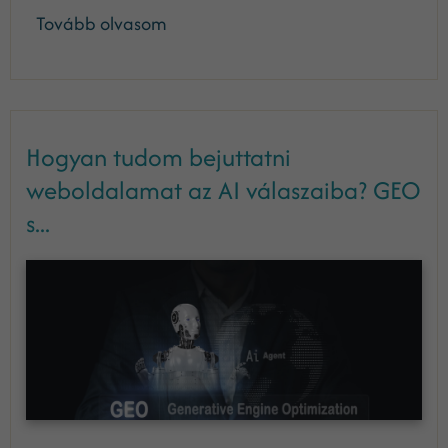
Tovább olvasom
Hogyan tudom bejuttatni
weboldalamat az AI válaszaiba? GEO
s...