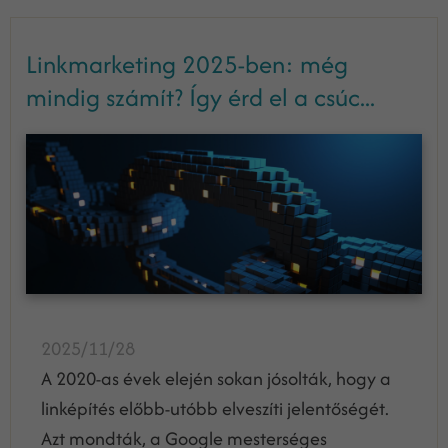
Linkmarketing 2025-ben: még
mindig számít? Így érd el a csúc...
2025/11/28
A 2020-as évek elején sokan jósolták, hogy a
linképítés előbb-utóbb elveszíti jelentőségét.
Azt mondták, a Google mesterséges