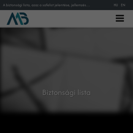
A biztonsági lista, azaz a safelist jelentése, jellemzése és magyarázata az online marketing szakszótárban.
HU
EN
Biztonsági lista