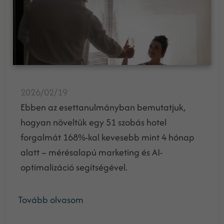
2026/02/19
Ebben az esettanulmányban bemutatjuk,
hogyan növeltük egy 51 szobás hotel
forgalmát 168%-kal kevesebb mint 4 hónap
alatt – mérésalapú marketing és AI-
optimalizáció segítségével.
Tovább olvasom