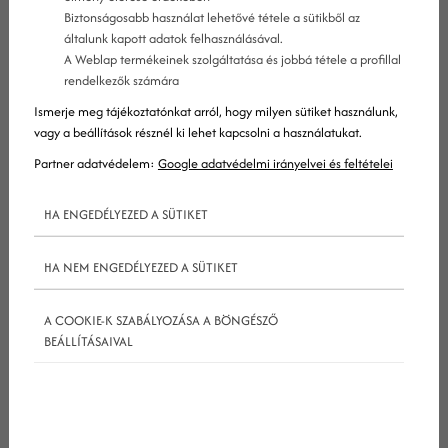
marketingüzeneteket osszanak meg
Biztonságosabb használat lehetővé tétele a sütikből az
általunk kapott adatok felhasználásával.
egymással.
A Weblap termékeinek szolgáltatása és jobbá tétele a profillal
rendelkezők számára
Léteznek ingyenes és fizetős biztonsági listák is. A
Ismerje meg tájékoztatónkat arról, hogy milyen sütiket használunk,
fizetős listák vagy egyszeri fizetést kérnek a
vagy a beállítások résznél ki lehet kapcsolni a használatukat.
regisztrációkor, vagy havidíjas rendszerben
Partner adatvédelem:
Google adatvédelmi irányelvei és feltételei
működnek. Az ilyen listák nagy része moderált,
HA ENGEDÉLYEZED A SÜTIKET
tehát egy vagy több valódi személy ellenőrzi és
dönti el, hogy a küldött üzenetek tovább
HA NEM ENGEDÉLYEZED A SÜTIKET
mehetnek-e a többi felhasználónak, vagy sem.
A COOKIE-K SZABÁLYOZÁSA A BÖNGÉSZŐ
A biztonsági lista előnye
BEÁLLÍTÁSAIVAL