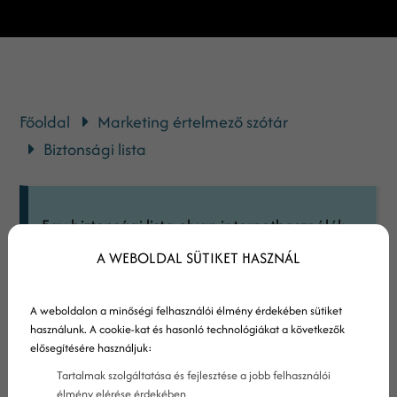
Főoldal
Marketing értelmező szótár
Biztonsági lista
Egy biztonsági lista olyan internethasználók
neveit és email címeit tartalmazza, akik
A WEBOLDAL SÜTIKET HASZNÁL
önszántukból beleegyeztek abba, hogy a
lista többi tagjától emaileket fogadjanak.
A weboldalon a minőségi felhasználói élmény érdekében sütiket
Ezek a listák gyakran online
használunk. A cookie-kat és hasonló technológiákat a következők
elősegítésére használjuk:
marketingesekből állnak, akik azért
Tartalmak szolgáltatása és fejlesztése a jobb felhasználói
csatlakoztak, hogy a közös siker érdekében
élmény elérése érdekében