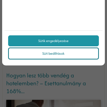
hozhatnak kattintásokat – mégsem történik
konverzió. Nem érkezik ajánlatkérés, nem nő
az értékesítés, nem javul a bevétel. Ilyenkor a
l...
Sütik engedélyezése
Tovább olvasom
Süti beállítások
Hogyan lesz több vendég a
hotelemben? – Esettanulmány a
168%...