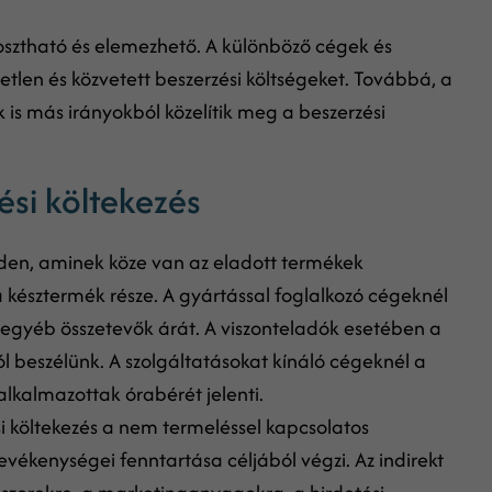
osztható és elemezhető. A különböző cégek és
tlen és közvetett beszerzési költségeket. Továbbá, a
 is más irányokból közelítik meg a beszerzési
ési költekezés
nden, aminek köze van az eladott termékek
 a késztermék része. A gyártással foglalkozó cégeknél
s egyéb összetevők árát. A viszonteladók esetében a
 beszélünk. A szolgáltatásokat kínáló cégeknél a
 alkalmazottak órabérét jelenti.
si költekezés a nem termeléssel kapcsolatos
evékenységei fenntartása céljából végzi. Az indirekt