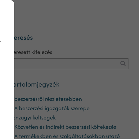
Keresés
-
Keresett kifejezés
Tartalomjegyzék
A beszerzésről részletesebben
A beszerzési igazgatók szerepe
Pénzügyi költségek
Közvetlen és indirekt beszerzési költekezés
A termékekben és szolgáltatásokban utazó