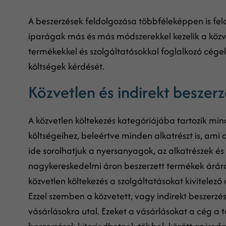
A beszerzések feldolgozása többféleképpen is fel
iparágak más és más módszerekkel kezelik a közve
termékekkel és szolgáltatásokkal foglalkozó cégek
költségek kérdését.
Közvetlen és indirekt beszerz
A közvetlen költekezés kategóriájába tartozik mi
költségeihez, beleértve minden alkatrészt is, ami
ide sorolhatjuk a nyersanyagok, az alkatrészek é
nagykereskedelmi áron beszerzett termékek áráról
közvetlen költekezés a szolgáltatásokat kivitelező
Ezzel szemben a közvetett, vagy indirekt beszerzé
vásárlásokra utal. Ezeket a vásárlásokat a cég a t