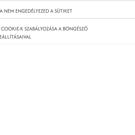
tások megvásárlását, vagy akár az egész folyamatot
A NEM ENGEDÉLYEZED A SÜTIKET
) is, amely a vásárláshoz vezetett.
és értékesítő (például ha B2B tevékenységeket
 COOKIE-K SZABÁLYOZÁSA A BÖNGÉSZŐ
dalra koncentrálunk.
EÁLLÍTÁSAIVAL
ebben