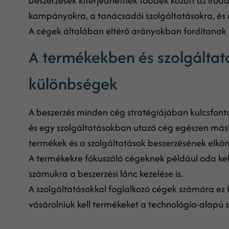
beszerzések kiterjedhetnek többek között az irod
kampányokra, a tanácsadói szolgáltatásokra, és
A cégek általában eltérő arányokban fordítanak a
A termékekben és szolgáltat
különbségek
A beszerzés minden cég stratégiájában kulcsfont
és egy szolgáltatásokban utazó cég egészen másho
termékek és a szolgáltatások beszerzésének elköny
A termékekre fókuszáló cégeknek például oda kell
számukra a beszerzési lánc kezelése is.
A szolgáltatásokkal foglalkozó cégek számára ez 
vásárolniuk kell termékeket a technológia-alapú 