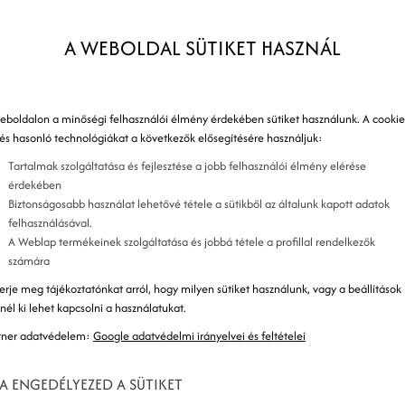
és
A WEBOLDAL SÜTIKET HASZNÁL
eboldalon a minőségi felhasználói élmény érdekében sütiket használunk. A cookie
 és hasonló technológiákat a következők elősegítésére használjuk:
y cég termékeket vagy
Tartalmak szolgáltatása és fejlesztése a jobb felhasználói élmény elérése
érdekében
gának, általában üzleti
Biztonságosabb használat lehetővé tétele a sütikből az általunk kapott adatok
felhasználásával.
A Weblap termékeinek szolgáltatása és jobbá tétele a profillal rendelkezők
jellemző főleg a cégekre,
számára
erje meg tájékoztatónkat arról, hogy milyen sütiket használunk, vagy a beállítások
gyobb tételben van szüksége
znél ki lehet kapcsolni a használatukat.
tner adatvédelem:
Google adatvédelmi irányelvei és feltételei
olgáltatásokra.
A ENGEDÉLYEZED A SÜTIKET