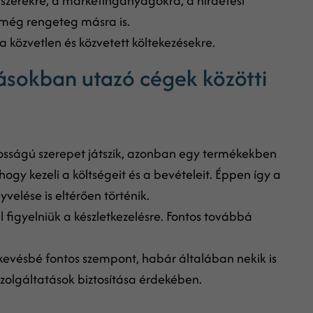
aszerekre, a marketinganyagokra, a hirdetési
 még rengeteg másra is.
 közvetlen és közvetett költekezésekre.
ásokban utazó cégek közötti
osságú szerepet játszik, azonban egy termékekben
gy kezeli a költségeit és a bevételeit. Éppen így a
velése is eltérően történik.
 figyelniük a készletkezelésre. Fontos továbbá
kevésbé fontos szempont, habár általában nekik is
szolgáltatások biztosítása érdekében.