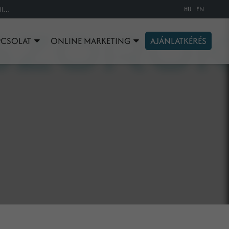
HU
EN
Beszerzés / Cselekvés alapú árazás (Cost per Acquisition / Action) jelentése, jellemzése, haszna.
PCSOLAT
ONLINE MARKETING
AJÁNLATKÉRÉS