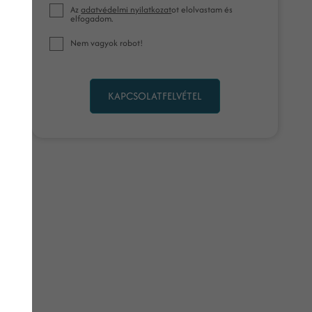
Az
adatvédelmi nyilatkozat
ot elolvastam és
elfogadom.
Nem vagyok robot!
KAPCSOLATFELVÉTEL