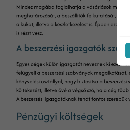
Mindez magába foglalhatja a vásárlások megterve
meghatározását, a beszállítók felkutatását, a kiv
alkukat, illetve a készletkezelést is. Éppen ezér
is részt vesz.
A beszerzési igazgatók szer
Egyes cégek külön igazgatót neveznek ki ezen fel
felügyeli a beszerzési szabványok megalkotását, 
könyvelési osztállyal, hogy biztosítsa a beszerzési
költekezést, illetve övé a végső szó, ha a cég több 
A beszerzési igazgatóknak tehát fontos szerepük
Pénzügyi költségek