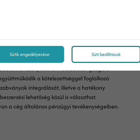
zését, a szabványokat, a specifikációk
álasztást, a pénzügyeket, az árajánlatokat és
t a nagyobb cégek beszerzéseiben gyakran több osztály
epe
Sütik engedélyezése
Süti beállítások
adatok levezénylésére. A beszerzési igazgató
együttműködik a kötelezettséggel foglalkozó
 szabványok integrálását, illetve a hatékony
beszerzési lehetőség közül is választhat.
 van a cég általános pénzügyi tevékenységeiben.