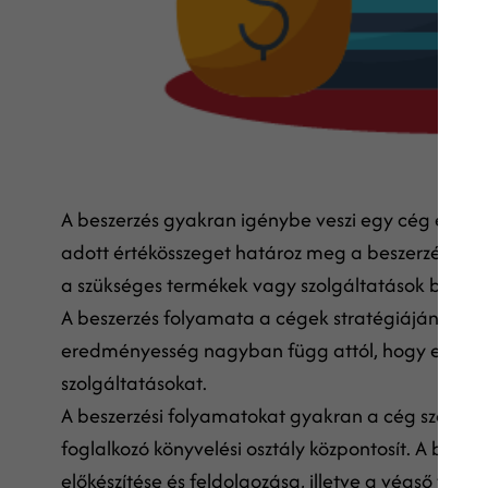
A beszerzés gyakran igénybe veszi egy cég erőforr
adott értékösszeget határoz meg a beszerzésért 
a szükséges termékek vagy szolgáltatások beszer
A beszerzés folyamata a cégek stratégiájának kulc
eredményesség nagyban függ attól, hogy egy cég
szolgáltatásokat.
A beszerzési folyamatokat gyakran a cég szabvány
foglalkozó könyvelési osztály központosít. A besz
előkészítése és feldolgozása, illetve a végső vás