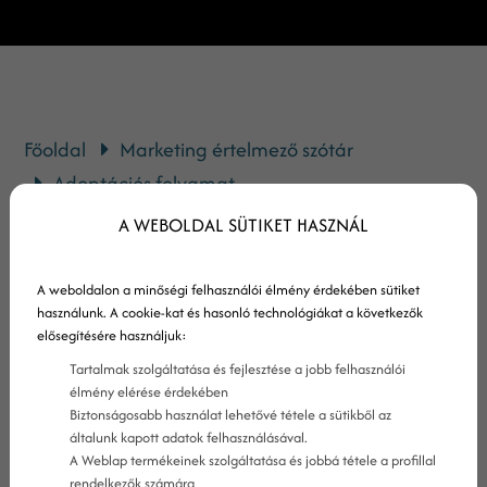
Főoldal
Marketing értelmező szótár
Adoptációs folyamat
A WEBOLDAL SÜTIKET HASZNÁL
Mit is jelent az adoptációs
A weboldalon a minőségi felhasználói élmény érdekében sütiket
folyamat?
használunk. A cookie-kat és hasonló technológiákat a következők
elősegítésére használjuk:
Az adoptációs folyamat lényegében a
Tartalmak szolgáltatása és fejlesztése a jobb felhasználói
vásárlási folyamat alternatív neve – az
élmény elérése érdekében
Biztonságosabb használat lehetővé tétele a sütikből az
adoptációs folyamat az a folyamat, amelyen
általunk kapott adatok felhasználásával.
egy lehetséges vásárló végigmegy az új
A Weblap termékeinek szolgáltatása és jobbá tétele a profillal
rendelkezők számára