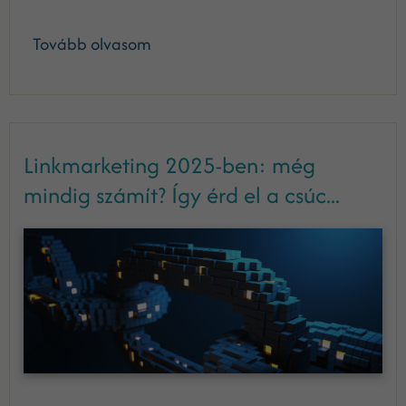
Tovább olvasom
Linkmarketing 2025-ben: még
mindig számít? Így érd el a csúc...