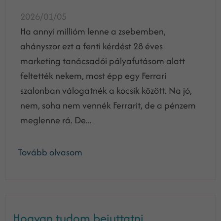
2026/01/05
Ha annyi millióm lenne a zsebemben,
ahányszor ezt a fenti kérdést 28 éves
marketing tanácsadói pályafutásom alatt
feltették nekem, most épp egy Ferrari
szalonban válogatnék a kocsik között. Na jó,
nem, soha nem vennék Ferrarit, de a pénzem
meglenne rá. De...
Tovább olvasom
Hogyan tudom bejuttatni