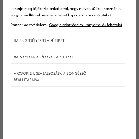
termékről vagy szolgáltatásról való
Ismerje meg tájékoztatónkat arról, hogy milyen sütiket használunk,
értesüléstől kezdve annak megvásárlásáig.
vagy a beállítások résznél ki lehet kapcsolni a használatukat.
Partner adatvédelem:
Google adatvédelmi irányelvei és feltételei
Gyakori kérdések
HA ENGEDÉLYEZED A SÜTIKET
HA NEM ENGEDÉLYEZED A SÜTIKET
Mi az az adoptációs folyamat?
A COOKIE-K SZABÁLYOZÁSA A BÖNGÉSZŐ
BEÁLLÍTÁSAIVAL
Mit jelent az adoptációs folyamat a
marketingben?