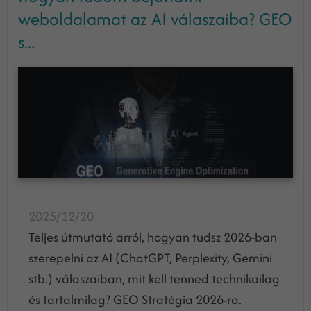
weboldalamat az AI válaszaiba? GEO
s...
2025/12/20
Teljes útmutató arról, hogyan tudsz 2026-ban
szerepelni az AI (ChatGPT, Perplexity, Gemini
stb.) válaszaiban, mit kell tenned technikailag
és tartalmilag? GEO Stratégia 2026-ra.