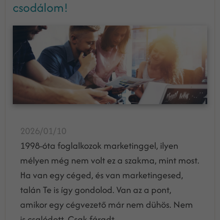
csodálom!
2026/01/10
1998-óta foglalkozok marketinggel, ilyen
mélyen még nem volt ez a szakma, mint most.
Ha van egy céged, és van marketingesed,
talán Te is így gondolod. Van az a pont,
amikor egy cégvezető már nem dühös. Nem
is csalódott. Csak fáradt.