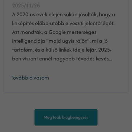
2025/11/28
A 2020-as évek elején sokan jósolták, hogy a
linképítés előbb-utóbb elveszíti jelentőségét.
Azt mondták, a Google mesterséges
intelligenciája “majd úgyis rájön”, mi a jó
tartalom, és a külső linkek ideje lejár. 2025-
ben viszont ennél nagyobb tévedés kevés...
Tovább olvasom
Még több blogbejegyzés