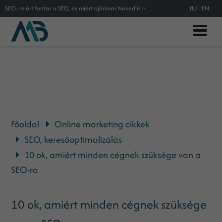
SEO: miért fontos a SEO, és miért ajánlom Neked is hogy mélyebben foglalkozz vele?
HU
EN
Főoldal
Online marketing cikkek
SEO, keresőoptimalizálás
10 ok, amiért minden cégnek szüksége van a
SEO-ra
10 ok, amiért minden cégnek szüksége