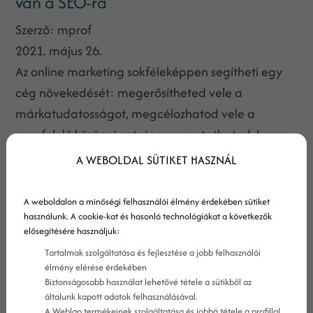
van a SEO-ra
Szerző:
mprof
2021. május 26.
Az online marketing sokféleképpen segítheti egy
cég növekedését: megerősítheted vele a
márkatudatosságot, megcélozhatod vele a
megfelelő közönséget, és megmutathatod, hogy
miért érdemes a te kínálatodat választani a
A WEBOLDAL SÜTIKET HASZNÁL
versenytársaké helyett. Az online marketing egy
ritkábban emlegetett, mégis létfontosságú eleme
A weboldalon a minőségi felhasználói élmény érdekében sütiket
a SEO, azaz a keresőoptimalizálás – ez segít majd
használunk. A cookie-kat és hasonló technológiákat a következők
elősegítésére használjuk:
konkrét ügyfeleket vonzani márkád webhelyére!
Tartalmak szolgáltatása és fejlesztése a jobb felhasználói
élmény elérése érdekében
Biztonságosabb használat lehetővé tétele a sütikből az
általunk kapott adatok felhasználásával.
A Weblap termékeinek szolgáltatása és jobbá tétele a profillal