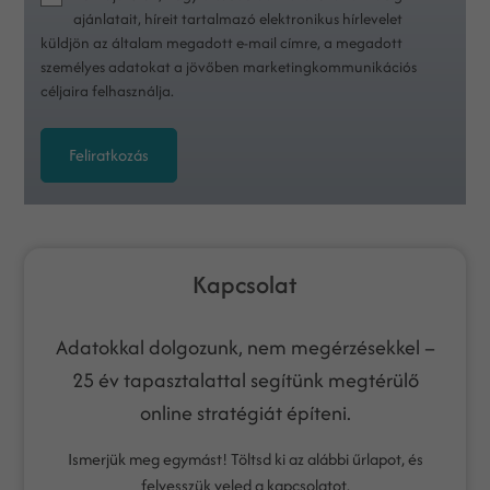
ajánlatait, híreit tartalmazó elektronikus hírlevelet
küldjön az általam megadott e-mail címre, a megadott
személyes adatokat a jövőben marketingkommunikációs
céljaira felhasználja.
Feliratkozás
Kapcsolat
Adatokkal dolgozunk, nem megérzésekkel –
25 év tapasztalattal segítünk megtérülő
online stratégiát építeni.
Ismerjük meg egymást! Töltsd ki az alábbi űrlapot, és
felvesszük veled a kapcsolatot.