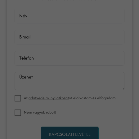
Név
E-mail
Telefon
Üzenet
Az
adatvédelmi nyilatkozat
ot elolvastam és elfogadom.
Nem vagyok robot!
KAPCSOLATFELVÉTEL