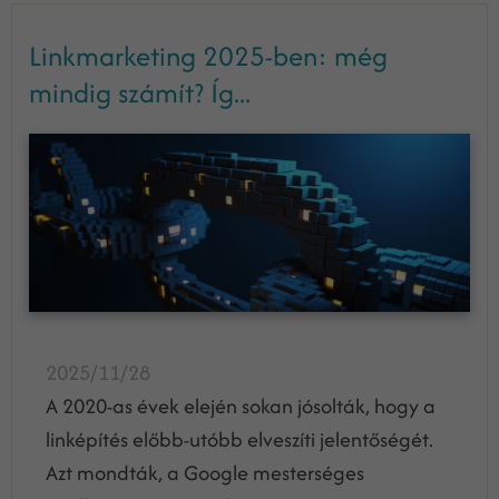
Linkmarketing 2025-ben: még
mindig számít? Íg...
2025/11/28
A 2020-as évek elején sokan jósolták, hogy a
linképítés előbb-utóbb elveszíti jelentőségét.
Azt mondták, a Google mesterséges