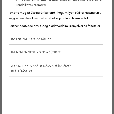
rendelkezők számára
Ismerje meg tájékoztatónkat arról, hogy milyen sütiket használunk,
vagy a beállítások résznél ki lehet kapcsolni a használatukat.
Partner adatvédelem:
Google adatvédelmi irányelvei és feltételei
HA ENGEDÉLYEZED A SÜTIKET
HA NEM ENGEDÉLYEZED A SÜTIKET
A
seo
lényegében olyan technikák használatát
A COOKIE-K SZABÁLYOZÁSA A BÖNGÉSZŐ
jelenti, amelyek célja, hogy láthatóbbá tegye
BEÁLLÍTÁSAIVAL
webhelyedet a Google-on, vagy más
keresőmotorokon kereső felhasználók számára. Az
emberek hozzászoktak, hogy a Google első néhány
találata között szinte mindig megtalálják azt, amit
keresnek – a
seo
ezek közé segít bekerülni, ezzel
temérdek releváns forgalmat irányítva