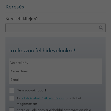
Keresés
Keresett kifejezés
Iratkozzon fel hírlevelünkre!
Nem vagyok robot!
Az
adatvédelmi tájékoztatóban
foglaltakat
megismertem
Hozzájárulok, hogy a Weboldal határozatlan ideig