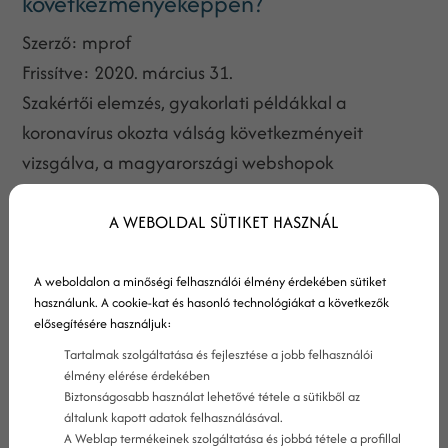
következményeképpen?
Szerző:
mprof
Frissítve:
2020. március 31.
Szakértői elemzés, gyakorlati példákkal a
koronavírus okozta válság következményeit
vizsgálva, a magyarországi webshopok
üzletvitelére nézve a váláság után.
A WEBOLDAL SÜTIKET HASZNÁL
A weboldalon a minőségi felhasználói élmény érdekében sütiket
használunk. A cookie-kat és hasonló technológiákat a következők
elősegítésére használjuk:
Tartalmak szolgáltatása és fejlesztése a jobb felhasználói
élmény elérése érdekében
Biztonságosabb használat lehetővé tétele a sütikből az
általunk kapott adatok felhasználásával.
A Weblap termékeinek szolgáltatása és jobbá tétele a profillal