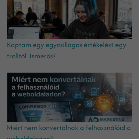
Kaptam egy egycsillagos értékelést egy
trolltól. Ismerős?
Miért nem konvertálnak a felhasználóid a
weboldaladon?