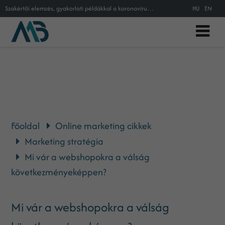
Szakértői elemzés, gyakorlati példákkal a koronavírus okozta válság következményeit vizsgálva, a magyarországi webshopok üzletvi
HU
EN
Főoldal
Online marketing cikkek
Marketing stratégia
Mi vár a webshopokra a válság
következményeképpen?
Mi vár a webshopokra a válság