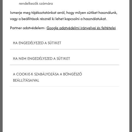
rendelkezők számára
Ismerje meg tájékoztatónkat arról, hogy milyen sütiket használunk,
vagy a beállítások résznél ki lehet kapcsolni a használatukat.
Nagy volt az ijedtség, amikor mindenki rájött, a
Partner adatvédelem:
Google adatvédelmi irányelvei és feltételei
COVID-19 nem marad Kínában (nem úgy mint sok
AliExpresses csomagom, amit rendeltem
HA ENGEDÉLYEZED A SÜTIKET
januárban), Magyarországon is pusztítani fog.
HA NEM ENGEDÉLYEZED A SÜTIKET
Emberéleteket és üzleteket tesz semmissé. Sok
ügyfelünk riadtan telefonált, neki vége. Az egyik
A COOKIE-K SZABÁLYOZÁSA A BÖNGÉSZŐ
legkedvesebb megbízónk, egy nagyon kedves
BEÁLLÍTÁSAIVAL
hölgy, kinek élete a kis webáruháza, még el is sírta
magát
facebook
Live közben, amikor arról beszélt,
be kell zárnia offline üzletét. Ezek az idők azonban
hamar véget értek, olyan fellendülés jött, amelyet
senki nem várt. Mutatjuk, miért!