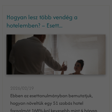
Hogyan lesz több vendég a
hotelemben? – Esett...
2026/02/19
Ebben az esettanulmányban bemutatjuk,
hogyan növeltük egy 51 szobás hotel
forgalmát 168%-kal kevesebb mint 4 hónap