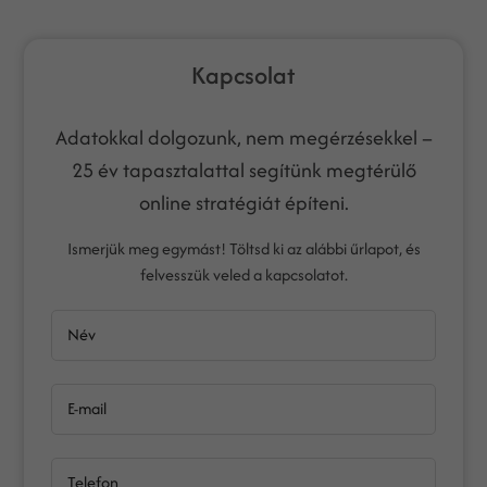
Kapcsolat
Adatokkal dolgozunk, nem megérzésekkel –
25 év tapasztalattal segítünk megtérülő
online stratégiát építeni.
Ismerjük meg egymást! Töltsd ki az alábbi űrlapot, és
felvesszük veled a kapcsolatot.
Név
E-mail
Telefon