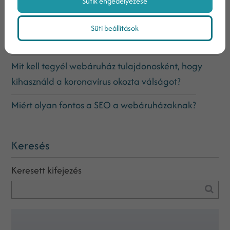
Sütik engedélyezése
elmúlt 30. napban.
Oké, de mi lesz a webáruházakkal a karantén
Süti beállítások
után?
Mit kell tegyél webáruház tulajdonosként, hogy
kihasználd a koronavírus okozta válságot?
Miért olyan fontos a SEO a webáruházaknak?
Keresés
Keresett kifejezés