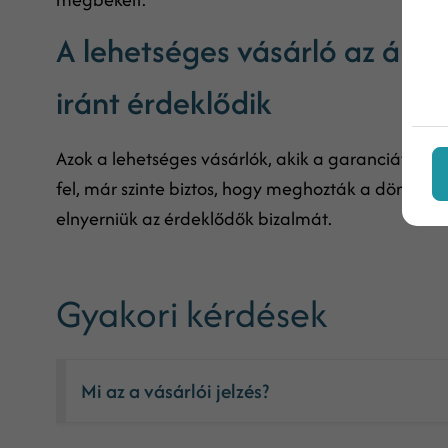
A lehetséges vásárló az által
iránt érdeklődik
Azok a lehetséges vásárlók, akik a garanciával és
fel, már szinte biztos, hogy meghozták a döntésük
elnyerniük az érdeklődők bizalmát.
Gyakori kérdések
Mi az a vásárlói jelzés?