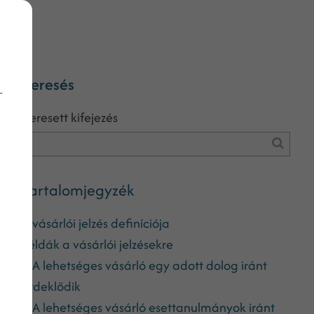
Keresés
-
Keresett kifejezés
Tartalomjegyzék
A vásárlói jelzés definíciója
Példák a vásárlói jelzésekre
A lehetséges vásárló egy adott dolog iránt
érdeklődik
A lehetséges vásárló esettanulmányok iránt