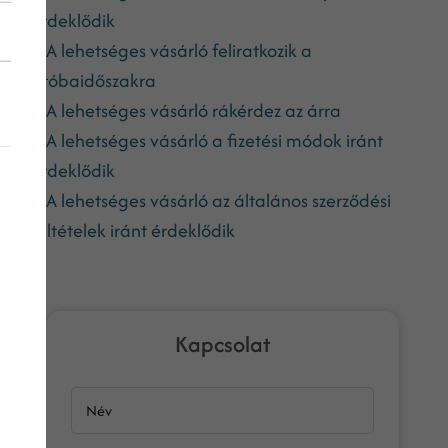
érdeklődik
A lehetséges vásárló feliratkozik a
próbaidőszakra
A lehetséges vásárló rákérdez az árra
A lehetséges vásárló a fizetési módok iránt
érdeklődik
A lehetséges vásárló az általános szerződési
feltételek iránt érdeklődik
Kapcsolat
Név