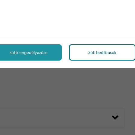
ános szerződési feltételek
 más üzletpolitikával kapcsolatos kérdéseket tesznek
Sütik engedélyezése
Süti beállítások
et. Az értékesítőknek ekkor kell véglegesen