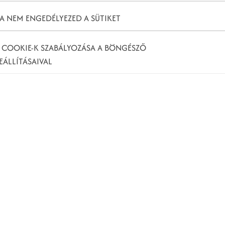
A NEM ENGEDÉLYEZED A SÜTIKET
kre
 COOKIE-K SZABÁLYOZÁSA A BÖNGÉSZŐ
EÁLLÍTÁSAIVAL
it kínál céged, illetve attól, hogy milyen értékesítési
 néhány példa az online és offline történő vásárlói
tt dolog iránt érdeklődik
t érdeklődik, az azt jelenti, hogy előzetes kutatást
 vásárlást. Ez a jelzés azonosítható például egy
webhelyeden is (például, ha egy felhasználó gyakran