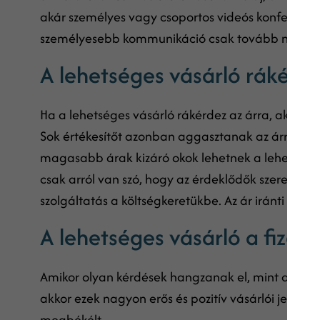
akár személyes vagy csoportos videós konferenciá
személyesebb kommunikáció csak tovább növeli a
A lehetséges vásárló rákérde
Ha a lehetséges vásárló rákérdez az árra, akkor bi
Sok értékesítőt azonban aggasztanak az árra irán
magasabb árak kizáró okok lehetnek a lehetsége
csak arról van szó, hogy az érdeklődők szeretnék 
szolgáltatás a költségkeretükbe. Az ár iránti érdekl
A lehetséges vásárló a fizet
Amikor olyan kérdések hangzanak el, mint a „Hogy
akkor ezek nagyon erős és pozitív vásárlói jelzések
megbékélt.