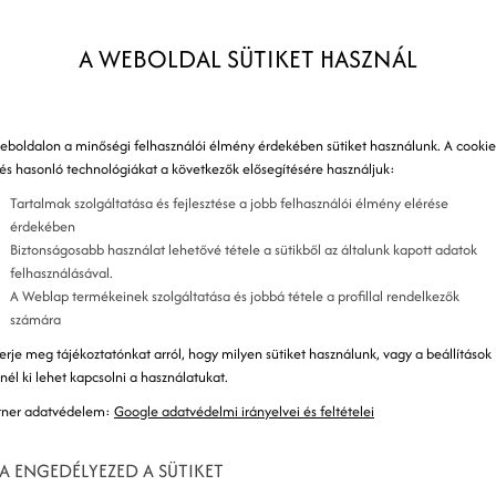
 jelzés
A WEBOLDAL SÜTIKET HASZNÁL
ja
eboldalon a minőségi felhasználói élmény érdekében sütiket használunk. A cookie
 és hasonló technológiákat a következők elősegítésére használjuk:
Tartalmak szolgáltatása és fejlesztése a jobb felhasználói élmény elérése
egy lehetséges vásárló részéről, amiben egy
érdekében
Biztonságosabb használat lehetővé tétele a sütikből az általunk kapott adatok
sárlói jelzésekre odafigyelve egy értékesítő
felhasználásával.
rdeklődőnek a termékre vagy szolgáltatásra. Ez
A Weblap termékeinek szolgáltatása és jobbá tétele a profillal rendelkezők
számára
oglalkozni, akik a legnagyobb valószínűséggel
erje meg tájékoztatónkat arról, hogy milyen sütiket használunk, vagy a beállítások
álni az ajánlatot egy érdeklődő számára.
znél ki lehet kapcsolni a használatukat.
lói jelzések, hiszen segítenek azonosítani a
tner adatvédelem:
Google adatvédelmi irányelvei és feltételei
lósulhasson meg adott idő alatt. A vásárlói jelzések
enhetnek. Egyes jelzések akkor történnek, amikor
A ENGEDÉLYEZED A SÜTIKET
y amikor elbeszélget egy értékesítővel.