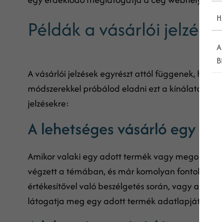
H
Példák a vásárlói jelzése
A
B
A vásárlói jelzések egyrészt attól függenek, hogy m
módszerekkel próbálod eladni ezt a kínálatot. Íme
jelzésekre:
A lehetséges vásárló egy ado
Amikor valaki egy adott termék vagy megoldás irán
végzett a témában, és már komolyan fontolgatja a
értékesítővel való beszélgetés során, vagy akár 
látogatja meg egy adott termék adatlapját).