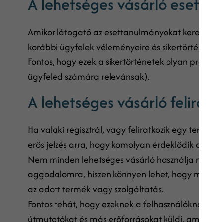
A lehetséges vásárló esetta
Amikor látogató az esettanulmányokat keresi webh
korábbi ügyfelek véleményeire és sikertörténeteir
Fontos, hogy ezek a sikertörténetek olyan probl
ügyfeled számára relevánsak).
A lehetséges vásárló felirat
Ha valaki regisztrál, vagy feliratkozik egy termé
erős jelzés arra, hogy komolyan érdeklődik az irán
Nem minden lehetséges vásárló használja majd r
aggodalomra, hiszen könnyen lehet, hogy még cs
az adott termék vagy szolgáltatás.
Fontos tehát, hogy ezeknek a felhasználóknak eg
útmutatókat és más erőforrásokat küldj, amelyek 