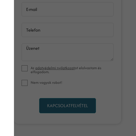
E-mail
Telefon
Üzenet
Az
adatvédelmi nyilatkozat
ot elolvastam és
elfogadom.
Nem vagyok robot!
KAPCSOLATFELVÉTEL