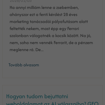
2026/01/05
Ha annyi millióm lenne a zsebemben,
ahányszor ezt a fenti kérdést 28 éves
marketing tanácsadói pályafutásom alatt
feltették nekem, most épp egy Ferrari
szalonban válogatnék a kocsik között. Na jó,
nem, soha nem vennék Ferrarit, de a pénzem
meglenne rá. De...
Tovább olvasom
Hogyan tudom bejuttatni
weboldalamat az AI válaszaiba? GEO