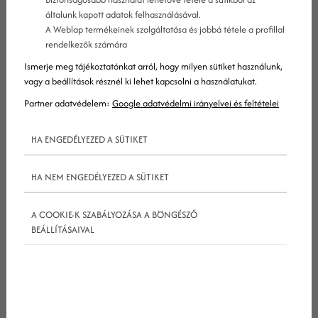
bevételforrásként működik hónapokon vagy
általunk kapott adatok felhasználásával.
éveken keresztül anélkül, hogy rendszeresen
A Weblap termékeinek szolgáltatása és jobbá tétele a profillal
rendelkezők számára
foglalkoznod kellene vele, mint egy hétköznapi
Ismerje meg tájékoztatónkat arról, hogy milyen sütiket használunk,
munkával.
vagy a beállítások résznél ki lehet kapcsolni a használatukat.
Példák a passzív jövedelemre
Partner adatvédelem:
Google adatvédelmi irányelvei és feltételei
HA ENGEDÉLYEZED A SÜTIKET
Létrehozol egy AdSense webhelyet, és elvégzel
HA NEM ENGEDÉLYEZED A SÜTIKET
minden szükséges SEO tevékenységet (például
kifelé és befelé mutató linkek elhelyezése)
A COOKIE-K SZABÁLYOZÁSA A BÖNGÉSZŐ
annak érdekében, hogy top pozíciót érhess el a
BEÁLLÍTÁSAIVAL
keresőmotorok találati oldalain. Ha a
keresőmotorok és a kiépített linkhálózatod
megfelelő forgalmat képes termelni
webhelyedre, akkor sikeresen létre hoztál egy