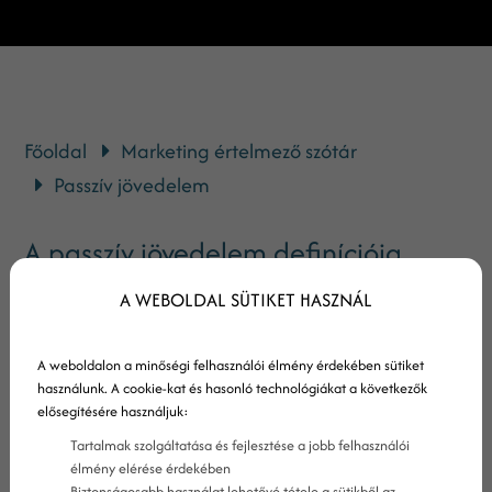
Főoldal
Marketing értelmező szótár
Passzív jövedelem
A passzív jövedelem definíciója
A WEBOLDAL SÜTIKET HASZNÁL
A passzív jövedelem azt jelenti, hogy
A weboldalon a minőségi felhasználói élmény érdekében sütiket
a pénzkeresési csatorna indítása
használunk. A cookie-kat és hasonló technológiákat a következők
által jövedelemáramlatot alakítasz ki. Ennek
elősegítésére használjuk:
kialakítását követően ez a csatorna folyamatos,
Tartalmak szolgáltatása és fejlesztése a jobb felhasználói
élmény elérése érdekében
vagy akár folyamatosan növekvő
Biztonságosabb használat lehetővé tétele a sütikből az