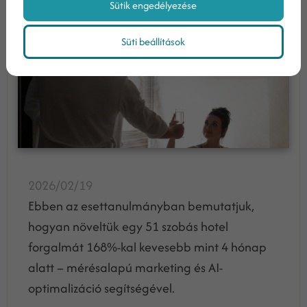
Sütik engedélyezése
168%...
Süti beállítások
2026/02/19
Ebben az esettanulmányban bemutatjuk,
hogyan növeltük egy 51 szobás hotel
forgalmát 168%-kal kevesebb mint 4 hónap
alatt – mérésalapú marketing és AI-
optimalizáció segítségével.