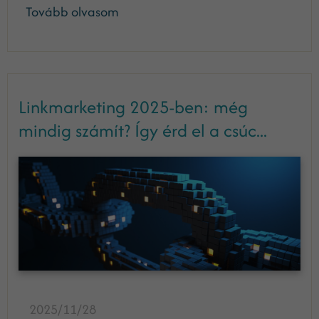
Tovább olvasom
Linkmarketing 2025-ben: még
mindig számít? Így érd el a csúc...
2025/11/28