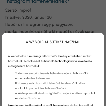
Instagram történeteidnek?
Szerző:
mprof
Frissítve:
2020. január 10.
Habár az Instagram egy pnagyszerű
marketingeszközzé nőtte ki magát az évek során,
sokan a mai napig nem igazán tudtak
A WEBOLDAL SÜTIKET HASZNÁL
elrugaszkodni az egyszerű teljesítménytől. A
helyzet az, hogy vannak olyan felhasználók, akiket
A weboldalon a minőségi felhasználói élmény érdekében sütiket
több ezren követnek, történeteiket mégis csupán
használunk. A cookie-kat és hasonló technológiákat a következők
elősegítésére használjuk:
csak néhányan nézik meg (ha szerencséjük van).
Tartalmak szolgáltatása és fejlesztése a jobb felhasználói
élmény elérése érdekében
Biztonságosabb használat lehetővé tétele a sütikből az
általunk kapott adatok felhasználásával.
A Weblap termékeinek szolgáltatása és jobbá tétele a profillal
rendelkezők számára
Ismerje meg tájékoztatónkat arról, hogy milyen sütiket használunk,