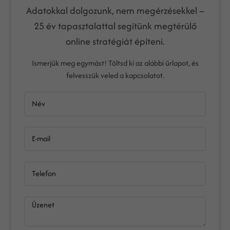
Adatokkal dolgozunk, nem megérzésekkel –
25 év tapasztalattal segítünk megtérülő
online stratégiát építeni.
Ismerjük meg egymást! Töltsd ki az alábbi űrlapot, és
felvesszük veled a kapcsolatot.
Név
E-mail
Telefon
Üzenet