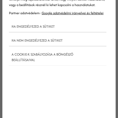
vagy a beállítások résznél ki lehet kapcsolni a használatukat.
Partner adatvédelem:
Google adatvédelmi irányelvei és feltételei
HA ENGEDÉLYEZED A SÜTIKET
HA NEM ENGEDÉLYEZED A SÜTIKET
De mitől függ, hogy hányan láthatják
A COOKIE-K SZABÁLYOZÁSA A BÖNGÉSZŐ
BEÁLLÍTÁSAIVAL
történeteidet, és hogy mekkora sikereket érhetsz el
velük? Ehhez az
instagram
„agyában” kell
szétnéznünk…
Hogy működik az Instagram
algoritmusa?