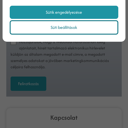
Sütik engedélyezése
Nem vagyok robot!
Süti beállítások
Az
adatvédelmi tájékoztatóban
foglaltakat
megismertem
Hozzájárulok, hogy a Weboldal határozatlan ideig
ajánlatait, híreit tartalmazó elektronikus hírlevelet
küldjön az általam megadott e-mail címre, a megadott
személyes adatokat a jövőben marketingkommunikációs
céljaira felhasználja.
Feliratkozás
Kapcsolat