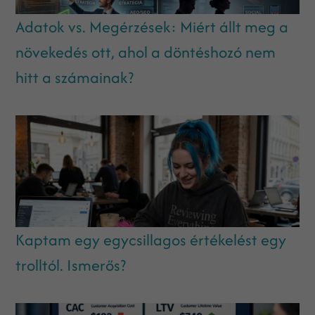
Adatok vs. Megérzések: Miért állt meg a
növekedés ott, ahol a döntéshozó nem
hitt a számainak?
Kaptam egy egycsillagos értékelést egy
trolltól. Ismerős?